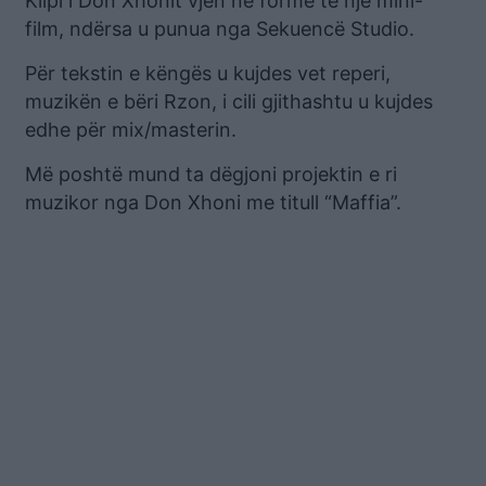
Klipi i Don Xhonit vjen në formë të një mini-
film, ndërsa u punua nga Sekuencë Studio.
Për tekstin e këngës u kujdes vet reperi,
muzikën e bëri Rzon, i cili gjithashtu u kujdes
edhe për mix/masterin.
Më poshtë mund ta dëgjoni projektin e ri
muzikor nga Don Xhoni me titull “Maffia”.