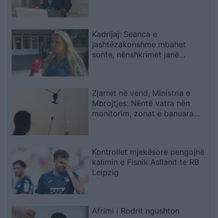
Kadrijaj: Seanca e
jashtëzakonshme mbahet
sonte, nënshkrimet janë
siguruar
Zjarret në vend, Ministria e
Mbrojtjes: Nëntë vatra nën
monitorim, zonat e banuara
jashtë rrezikut
Kontrollet mjekësore pengojnë
kalimin e Fisnik Asllanit te RB
Leipzig
Afrimi i Rodrit ngushton