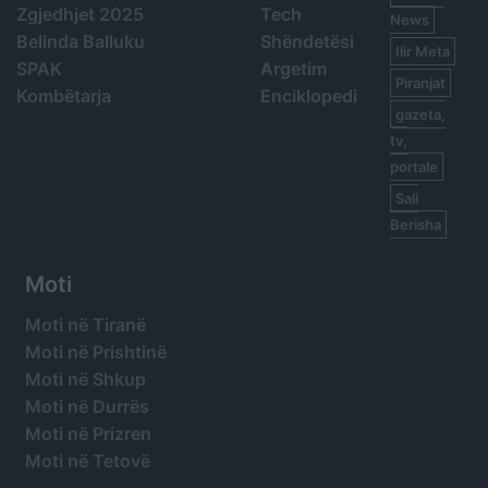
Zgjedhjet 2025
Tech
News
Belinda Balluku
Shëndetësi
Ilir Meta
SPAK
Argetim
Piranjat
Kombëtarja
Enciklopedi
gazeta,
tv,
portale
Sali
Berisha
Moti
Moti në Tiranë
Moti në Prishtinë
Moti në Shkup
Moti në Durrës
Moti në Prizren
Moti në Tetovë