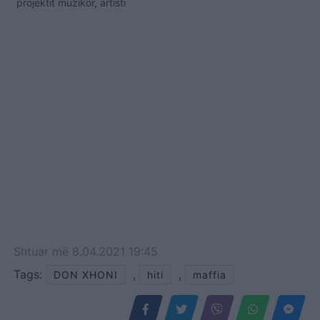
projektit muzikor, artisti
ka tërhequr interes edhe
për shkak të fushatës së
veçantë promovuese, ku
në xhirot me makinë u
shfaqën emra të njohur të
skenës shqiptare mes
tyre Adelina Ismaili dhe
Vedat Bajrami.…
Shtuar
më
8.04.2021 19:45
Tags:
,
,
DON XHONI
hiti
maffia