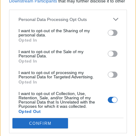
Downstream Participants
that may further disclose it to other
Kadrijaj: Seanca e
Nëntoger Kushtrim
third parties.
jashtëzakonshme mbahet
Derguti përfundon me
sonte, nënshkrimet janë
sukses Akademinë
Personal Data Processing Opt Outs
siguruar
Ushtarake Sandhurst
I want to opt-out of the Sharing of my
personal data.
Opted In
I want to opt-out of the Sale of my
Personal Data.
Opted In
Bllokada politike vijon,
Pesë zyrtarë të Listës
I want to opt-out of processing my
Personal Data for Targeted Advertising.
analistët shohin rrezik për
Serbe përballen me
Opted In
zgjedhje të parakohshme
hetime, rasti merr
vëmendje politike dhe të
I want to opt-out of Collection, Use,
Retention, Sale, and/or Sharing of my
sigurisë
Personal Data that Is Unrelated with the
Purposes for which it was collected.
Opted Out
CONFIRM