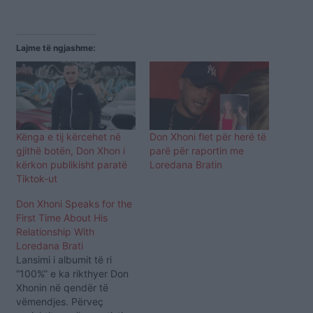
Lajme të ngjashme:
Kënga e tij kërcehet në
Don Xhoni flet për herë të
gjithë botën, Don Xhon i
parë për raportin me
kërkon publikisht paratë
Loredana Bratin
Tiktok-ut
Don Xhoni Speaks for the
First Time About His
Relationship With
Loredana Brati
Lansimi i albumit të ri
“100%” e ka rikthyer Don
Xhonin në qendër të
vëmendjes. Përveç