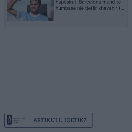
hapësirat, Barcelona mund të
humbasë një tjetër xhevahir të
akademisë