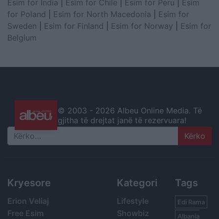
Esim for India
|
Esim for Chile
|
Esim for Peru
|
Esim
for Poland
|
Esim for North Macedonia
|
Esim for
Sweden
|
Esim for Finland
|
Esim for Norway
|
Esim for
Belgium
© 2003 -
2026 Albeu Online Media. Të
gjitha të drejtat janë të rezervuara!
Search
Kryesore
Kategori
Tags
Erion Veliaj
Lifestyle
Edi Rama
Free Esim
Showbiz
Albania