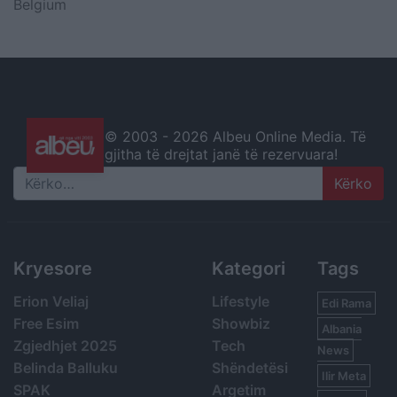
Belgium
© 2003 -
2026 Albeu Online Media. Të
gjitha të drejtat janë të rezervuara!
Search
Kryesore
Kategori
Tags
Erion Veliaj
Lifestyle
Edi Rama
Free Esim
Showbiz
Albania
Zgjedhjet 2025
Tech
News
Belinda Balluku
Shëndetësi
Ilir Meta
SPAK
Argetim