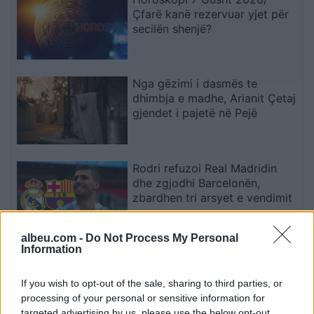
Çfarë kanë rezervuar yjet për
secilën shenjë?
Nga gëzimi i dasmës te
dhimbja e madhe, Arianit Çetaj
gjendet i pajetë në Pejë
Rodri refuzoi Real Madridin
dhe zgjodhi Barcelonën,
zbardhen tri arsyet e vendimit
albeu.com -
Do Not Process My Personal
Information
Arsenali heq dorë nga Vinicius
Jr., synon me vendosmëri
sulmuesin e Evertonit
If you wish to opt-out of the sale, sharing to third parties, or
processing of your personal or sensitive information for
targeted advertising by us, please use the below opt-out