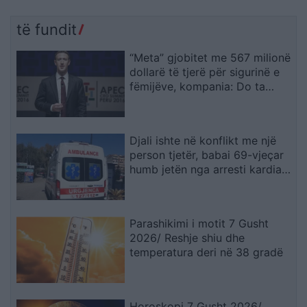
të fundit
“Meta” gjobitet me 567 milionë
dollarë të tjerë për sigurinë e
fëmijëve, kompania: Do ta
apelojmë
Djali ishte në konflikt me një
person tjetër, babai 69-vjeçar
humb jetën nga arresti kardiak
(EMRI)
Parashikimi i motit 7 Gusht
2026/ Reshje shiu dhe
temperatura deri në 38 gradë
Horoskopi 7 Gusht 2026/