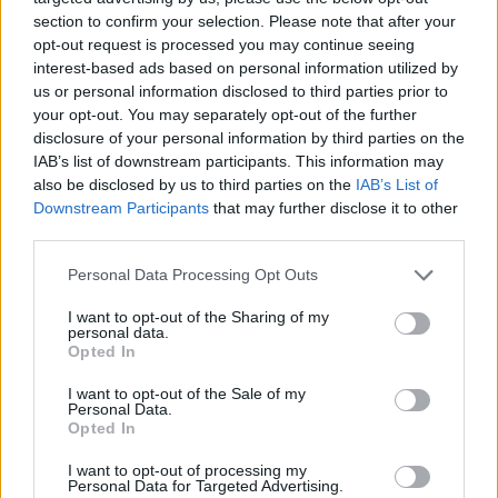
section to confirm your selection. Please note that after your
opt-out request is processed you may continue seeing
interest-based ads based on personal information utilized by
us or personal information disclosed to third parties prior to
your opt-out. You may separately opt-out of the further
disclosure of your personal information by third parties on the
IAB’s list of downstream participants. This information may
also be disclosed by us to third parties on the
IAB’s List of
Downstream Participants
that may further disclose it to other
third parties.
Personal Data Processing Opt Outs
I want to opt-out of the Sharing of my
personal data.
Opted In
I want to opt-out of the Sale of my
Personal Data.
Opted In
Esim for Global
|
Esim for Europe
|
Esim for Caribbean
|
Esim for USA
|
Esim for Italy
|
Esim for Spain
|
Esim
I want to opt-out of processing my
Personal Data for Targeted Advertising.
for Turkey
|
Esim for Germany
|
Esim for Greece
|
Esim