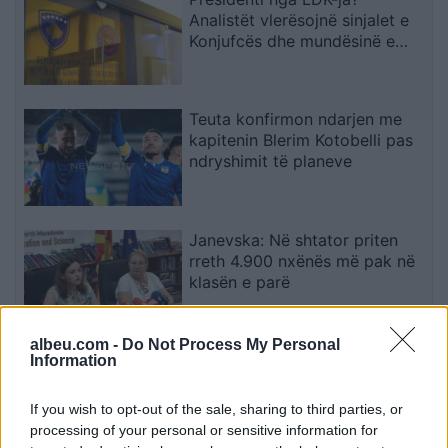
Analistët vlerësojnë sinjalet e
Konjufcës dhe mundësinë e
marrëveshjes me LVV-në
Teuta konfirmon ndarjen me
kapitenin Blerim Kotobelli pas
ndryshimit të planeve
Janevska: Në shtator priten
rreth 4.900 nxënës më pak në
klasën e parë
albeu.com -
Do Not Process My Personal
Prokuroria serbe mbledh prova
Information
pas ndalimit të një të dyshuari
për krime lufte në Kosovë
If you wish to opt-out of the sale, sharing to third parties, or
processing of your personal or sensitive information for