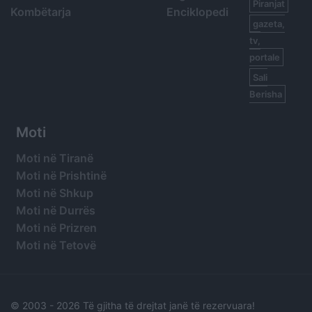
Piranjat
Kombëtarja
Enciklopedi
gazeta,
tv,
portale
Sali
Berisha
Moti
Moti në Tiranë
Moti në Prishtinë
Moti në Shkup
Moti në Durrës
Moti në Prizren
Moti në Tetovë
© 2003 -
2026 Të gjitha të drejtat janë të rezervuara!