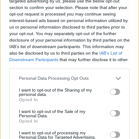
targeted advertising by us, please use the below opt-out
section to confirm your selection. Please note that after your
opt-out request is processed you may continue seeing
interest-based ads based on personal information utilized by
us or personal information disclosed to third parties prior to
your opt-out. You may separately opt-out of the further
disclosure of your personal information by third parties on the
IAB’s list of downstream participants. This information may
also be disclosed by us to third parties on the
IAB’s List of
Downstream Participants
that may further disclose it to other
third parties.
Personal Data Processing Opt Outs
I want to opt-out of the Sharing of my
personal data.
Opted In
I want to opt-out of the Sale of my
Personal Data.
Opted In
Esim for Global
|
Esim for Europe
|
Esim for Caribbean
|
Esim for USA
|
Esim for Italy
|
Esim for Spain
|
Esim
I want to opt-out of processing my
Personal Data for Targeted Advertising.
for Turkey
|
Esim for Germany
|
Esim for Greece
|
Esim