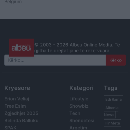
Belgium
© 2003 -
2026 Albeu Online Media. Të
gjitha të drejtat janë të rezervuara!
Search
Kryesore
Kategori
Tags
Erion Veliaj
Lifestyle
Edi Rama
Free Esim
Showbiz
Albania
Zgjedhjet 2025
Tech
News
Belinda Balluku
Shëndetësi
Ilir Meta
SPAK
Argetim