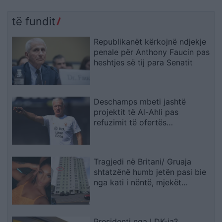
të fundit
Republikanët kërkojnë ndjekje
penale për Anthony Faucin pas
heshtjes së tij para Senatit
Deschamps mbeti jashtë
projektit të Al-Ahli pas
refuzimit të ofertës
multimilionëshe
Tragjedi në Britani/ Gruaja
shtatzënë humb jetën pasi bie
nga kati i nëntë, mjekët
shpëtojnë foshnjën
Presidenti nga LDK-ja?