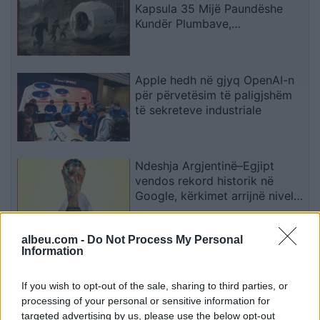
Kapsula 35 Mijë Paundëshe
Kundër Plumbave,
Shpërthimeve dhe Fatkeqësive
Natyrore
Apple hedh në gjyq OpenAI-n
për përvetësim të paligjshëm
të sekreteve industriale
Ndeshja Argjentinë–Egjipt
vendos rekord historik në
Google, kërkimet arrijnë nivele
të papara
albeu.com -
Do Not Process My Personal
Information
Kina zbulon robotë humanoidë
tepër realistë, të projektuar për
shoqëri afatgjatë
If you wish to opt-out of the sale, sharing to third parties, or
processing of your personal or sensitive information for
targeted advertising by us, please use the below opt-out