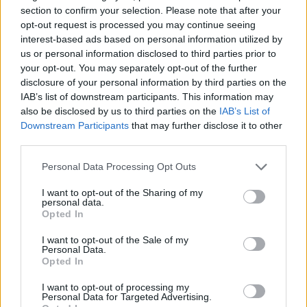
section to confirm your selection. Please note that after your
opt-out request is processed you may continue seeing
interest-based ads based on personal information utilized by
us or personal information disclosed to third parties prior to
your opt-out. You may separately opt-out of the further
disclosure of your personal information by third parties on the
IAB’s list of downstream participants. This information may
also be disclosed by us to third parties on the
IAB’s List of
Downstream Participants
that may further disclose it to other
third parties.
Personal Data Processing Opt Outs
I want to opt-out of the Sharing of my
personal data.
Opted In
I want to opt-out of the Sale of my
Personal Data.
Opted In
Esim for Global
|
Esim for Europe
|
Esim for Caribbean
|
Esim for USA
|
Esim for Italy
|
Esim for Spain
|
Esim
I want to opt-out of processing my
Personal Data for Targeted Advertising.
for Turkey
|
Esim for Germany
|
Esim for Greece
|
Esim