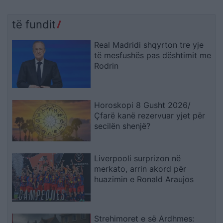
të fundit
Real Madridi shqyrton tre yje
të mesfushës pas dështimit me
Rodrin
Horoskopi 8 Gusht 2026/
Çfarë kanë rezervuar yjet për
secilën shenjë?
Liverpooli surprizon në
merkato, arrin akord për
huazimin e Ronald Araujos
Strehimoret e së Ardhmes: