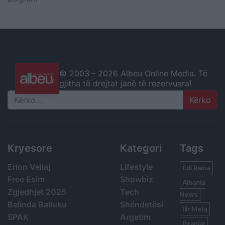
© 2003 -
2026 Albeu Online Media. Të
gjitha të drejtat janë të rezervuara!
Search
Kryesore
Kategori
Tags
Erion Veliaj
Lifestyle
Edi Rama
Free Esim
Showbiz
Albania
Zgjedhjet 2025
Tech
News
Belinda Balluku
Shëndetësi
Ilir Meta
SPAK
Argetim
Piranjat