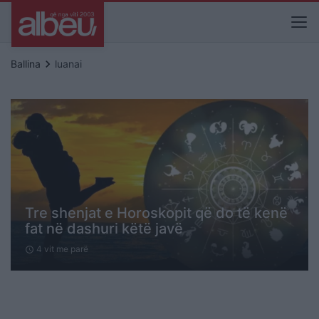
keyboard_arrow_right
Ballina
luanai
Tre shenjat e Horoskopit që do të kenë
fat në dashuri këtë javë
4 vit me parë
schedule