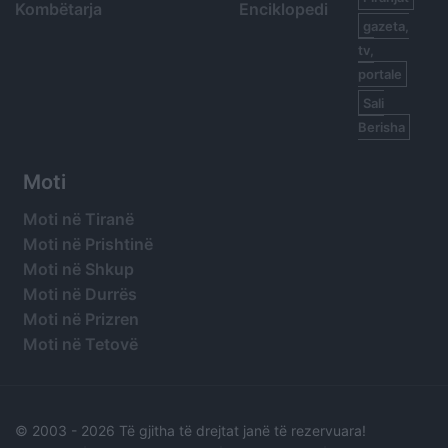
Kombëtarja
Enciklopedi
gazeta,
tv,
portale
Sali
Berisha
Moti
Moti në Tiranë
Moti në Prishtinë
Moti në Shkup
Moti në Durrës
Moti në Prizren
Moti në Tetovë
© 2003 -
2026 Të gjitha të drejtat janë të rezervuara!