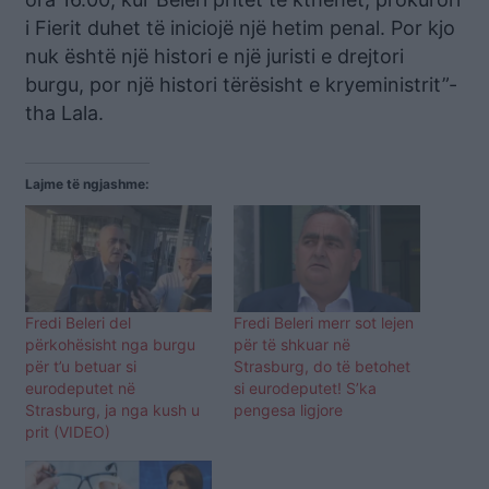
i Fierit duhet të iniciojë një hetim penal. Por kjo
nuk është një histori e një juristi e drejtori
burgu, por një histori tërësisht e kryeministrit”-
tha Lala.
Lajme të ngjashme:
Fredi Beleri del
Fredi Beleri merr sot lejen
përkohësisht nga burgu
për të shkuar në
për t’u betuar si
Strasburg, do të betohet
eurodeputet në
si eurodeputet! S’ka
Strasburg, ja nga kush u
pengesa ligjore
prit (VIDEO)