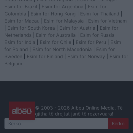
Esim for Brazil
|
Esim for Argentina
|
Esim for
Colombia
|
Esim for Hong Kong
|
Esim for Thailand
|
Esim for Macau
|
Esim for Malaysia
|
Esim for Vietnam
|
Esim for South Korea
|
Esim for Austria
|
Esim for
Netherlands
|
Esim for Australia
|
Esim for Russia
|
Esim for India
|
Esim for Chile
|
Esim for Peru
|
Esim
for Poland
|
Esim for North Macedonia
|
Esim for
Sweden
|
Esim for Finland
|
Esim for Norway
|
Esim for
Belgium
© 2003 -
2026 Albeu Online Media. Të
gjitha të drejtat janë të rezervuara!
Search