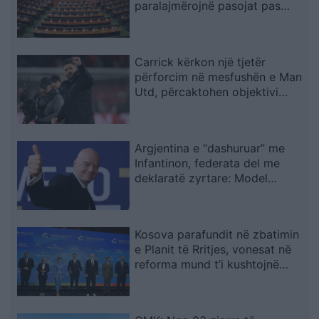
paralajmërojnë pasojat pas
mungesës së marrëveshjes
Kurti–Abdixhiku
Carrick kërkon një tjetër
përforcim në mesfushën e Man
Utd, përcaktohen objektivi
kryesor dhe alternativat
Argjentina e “dashuruar” me
Infantinon, federata del me
deklaratë zyrtare: Model
transparent
Kosova parafundit në zbatimin
e Planit të Rritjes, vonesat në
reforma mund t’i kushtojnë
fondet