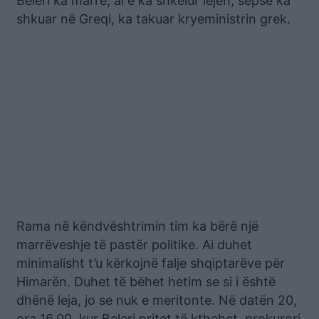
Beleri ka marrë, ai e ka shkelur lejen, sepse ka
shkuar në Greqi, ka takuar kryeministrin grek.
Rama në këndvështrimin tim ka bërë një
marrëveshje të pastër politike. Ai duhet
minimalisht t’u kërkojnë falje shqiptarëve për
Himarën. Duhet të bëhet hetim se si i është
dhënë leja, jo se nuk e meritonte. Në datën 20,
ora 16.00, kur Beleri pritet të kthehet, prokurori