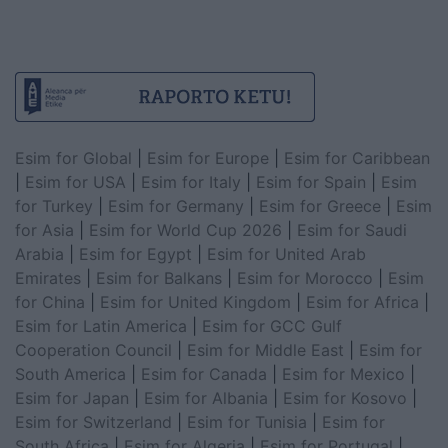
Esim for Global
|
Esim for Europe
|
Esim for Caribbean
|
Esim for USA
|
Esim for Italy
|
Esim for Spain
|
Esim
for Turkey
|
Esim for Germany
|
Esim for Greece
|
Esim
for Asia
|
Esim for World Cup 2026
|
Esim for Saudi
Arabia
|
Esim for Egypt
|
Esim for United Arab
Emirates
|
Esim for Balkans
|
Esim for Morocco
|
Esim
for China
|
Esim for United Kingdom
|
Esim for Africa
|
Esim for Latin America
|
Esim for GCC Gulf
Cooperation Council
|
Esim for Middle East
|
Esim for
South America
|
Esim for Canada
|
Esim for Mexico
|
Esim for Japan
|
Esim for Albania
|
Esim for Kosovo
|
Esim for Switzerland
|
Esim for Tunisia
|
Esim for
South Africa
|
Esim for Algeria
|
Esim for Portugal
|