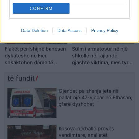
CONFIRM
Data Deletion
Data Access
Privacy Policy
Flakët përfshijnë banesën
Sulm i armatosur në një
dykatëshe në Fier,
shkollë në Tajlandë:
shkaktohen dëme të
gjashtë viktima, mes tyre
konsiderueshme
një 14-vjeçar
të fundit
Gjendet pa shenja jete në
pallat një 47-vjeçar në Elbasan,
çfarë dyshohet
Kosova përballë provës
vendimtare, analistët