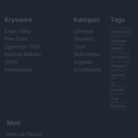
Kryesore
Kategori
Tags
Erion Veliaj
Lifestyle
Edi Rama
Free Esim
Showbiz
Albania
Zgjedhjet 2025
Tech
News
Belinda Balluku
Shëndetësi
Ilir Meta
SPAK
Argetim
Piranjat
Kombëtarja
Enciklopedi
gazeta,
tv,
portale
Sali
Berisha
Moti
Moti në Tiranë