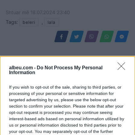
Shtuar
më
18.07.2024 23:40
Tags:
,
beleri
lala
albeu.com -
Do Not Process My Personal
Information
If you wish to opt-out of the sale, sharing to third parties, or
processing of your personal or sensitive information for
targeted advertising by us, please use the below opt-out
section to confirm your selection. Please note that after your
Hetimi i BBC: Rusia ka
Gjendet pa shenja jete në
opt-out request is processed you may continue seeing
sekuestruar ose synon të
pallat një 47-vjeçar në
interest-based ads based on personal information utilized by
marrë mbi 34 mijë prona
Elbasan, çfarë dyshohet
us or personal information disclosed to third parties prior to
të ukrainasve në zonat e
your opt-out. You may separately opt-out of the further