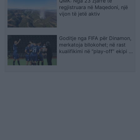
QMK: Nga 23 zjarre të
regjistruara në Maqedoni, një
vijon të jetë aktiv
Goditje nga FIFA për Dinamon,
merkatoja bllokohet; në rast
kualifikimi në “play-off” ekipi i
Dajës rrezikon pa përforcime