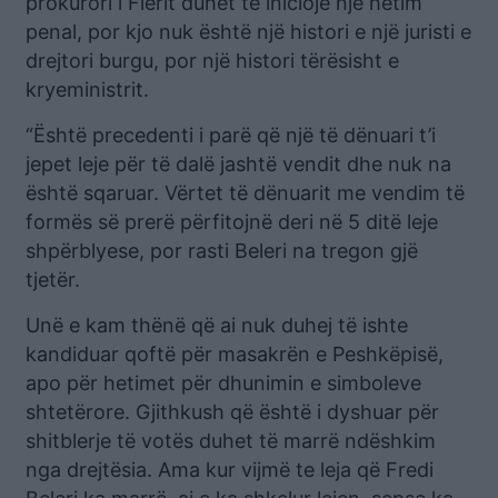
prokurori i Fierit duhet të iniciojë një hetim
penal, por kjo nuk është një histori e një juristi e
drejtori burgu, por një histori tërësisht e
kryeministrit.
“Është precedenti i parë që një të dënuari t’i
jepet leje për të dalë jashtë vendit dhe nuk na
është sqaruar. Vërtet të dënuarit me vendim të
formës së prerë përfitojnë deri në 5 ditë leje
shpërblyese, por rasti Beleri na tregon gjë
tjetër.
Unë e kam thënë që ai nuk duhej të ishte
kandiduar qoftë për masakrën e Peshkëpisë,
apo për hetimet për dhunimin e simboleve
shtetërore. Gjithkush që është i dyshuar për
shitblerje të votës duhet të marrë ndëshkim
nga drejtësia. Ama kur vijmë te leja që Fredi