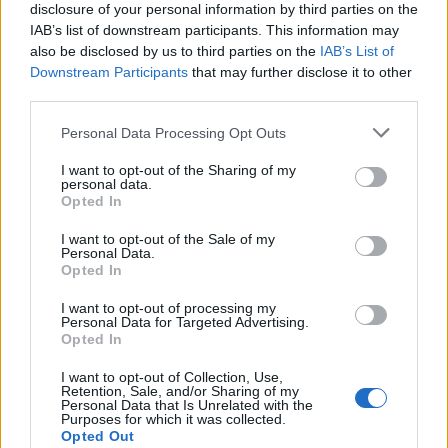
pushtuara
disclosure of your personal information by third parties on the
IAB’s list of downstream participants. This information may
also be disclosed by us to third parties on the
IAB’s List of
Downstream Participants
that may further disclose it to other
third parties.
Personal Data Processing Opt Outs
Meta përballet me gjobën
Të shtëna me armë zjarri
rekord prej 567 milionë
në një shkollë në Tajlandë,
I want to opt-out of the Sharing of my
personal data.
dollarësh për dëmtimin e
6 të vdekur, mes tyre
Opted In
fëmijëve
edhe autori
I want to opt-out of the Sale of my
Personal Data.
Opted In
I want to opt-out of processing my
Personal Data for Targeted Advertising.
Opted In
Këmbimi valutor/ Me sa
Sot dita e 69-të e
I want to opt-out of Collection, Use,
Retention, Sale, and/or Sharing of my
blihen e shiten dollari dhe
protestës, qytetarët nuk
Personal Data that Is Unrelated with the
euro, çfarë ndodh me
ndalen, të vendosur deri
Purposes for which it was collected.
Opted Out
monedhat e tjera
në largimin e kryeministrit