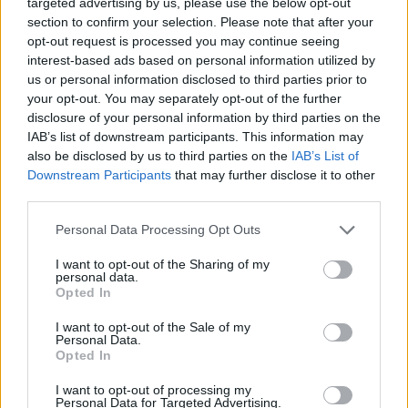
targeted advertising by us, please use the below opt-out
section to confirm your selection. Please note that after your
opt-out request is processed you may continue seeing
interest-based ads based on personal information utilized by
us or personal information disclosed to third parties prior to
your opt-out. You may separately opt-out of the further
disclosure of your personal information by third parties on the
IAB’s list of downstream participants. This information may
also be disclosed by us to third parties on the
IAB’s List of
Downstream Participants
that may further disclose it to other
third parties.
Personal Data Processing Opt Outs
I want to opt-out of the Sharing of my
personal data.
Opted In
I want to opt-out of the Sale of my
Personal Data.
Opted In
Esim for Global
|
Esim for Europe
|
Esim for Caribbean
|
Esim for USA
|
Esim for Italy
|
Esim for Spain
|
Esim
I want to opt-out of processing my
Personal Data for Targeted Advertising.
for Turkey
|
Esim for Germany
|
Esim for Greece
|
Esim