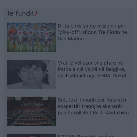
të fundit
Drita e nis sonte misionin për
“play-off”, sfidon Tre Fiorin në
San Marino
Vrau 2 vëllezër shqiptarë në
Patos e një vajzë në Belgjikë,
ekstradohet nga SHBA, Sokol
Hoxha
Sot, testi i madh për Kosovën –
ekspertët tregojnë skenarët
pas boshllëkut Kurti-Abdixhiku
FOTOT/ Ronaldo zbulon