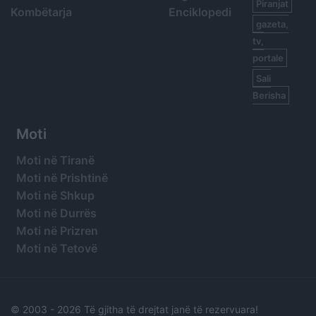
Piranjat
Kombëtarja
Enciklopedi
gazeta,
tv,
portale
Sali
Berisha
Moti
Moti në Tiranë
Moti në Prishtinë
Moti në Shkup
Moti në Durrës
Moti në Prizren
Moti në Tetovë
© 2003 -
2026 Të gjitha të drejtat janë të rezervuara!