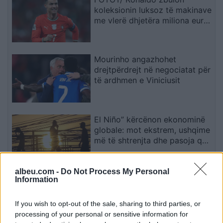
koleksionin luksoz të makinave
me vlerë dhjetëra miliona euro:
Lodrat e mia
Mourinho angazhohet
drejtpërdrejt në negociatat për
të ardhmen e Viniciusit
El Niño” kërcënon ekonominë
globale: mot ekstrem, ushqime
më të shtrenjta dhe pasoja që
mund të zgjasin me vite
albeu.com -
Do Not Process My Personal
Irani dhe Omani dakordësojnë
Information
rrugën detare në Ngushticën e
Hormuzit: Negociatat në fazën
If you wish to opt-out of the sale, sharing to third parties, or
përfundimtare
processing of your personal or sensitive information for