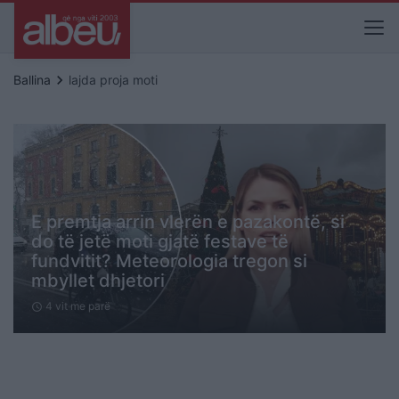
keyboard_arrow_right
Ballina
lajda proja moti
E premtja arrin vlerën e pazakontë, si
do të jetë moti gjatë festave të
fundvitit? Meteorologia tregon si
mbyllet dhjetori
4 vit me parë
schedule