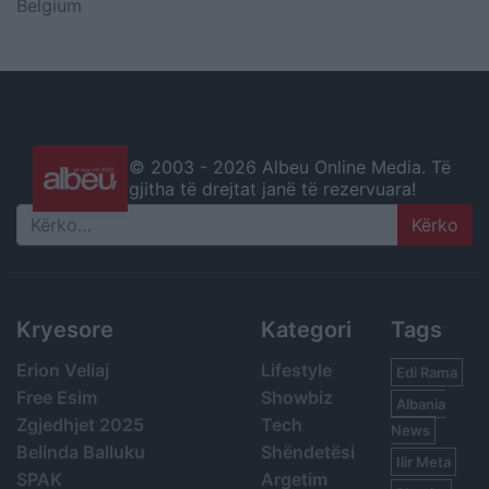
Belgium
© 2003 -
2026 Albeu Online Media. Të
gjitha të drejtat janë të rezervuara!
Search
Kryesore
Kategori
Tags
Erion Veliaj
Lifestyle
Edi Rama
Free Esim
Showbiz
Albania
Zgjedhjet 2025
Tech
News
Belinda Balluku
Shëndetësi
Ilir Meta
SPAK
Argetim