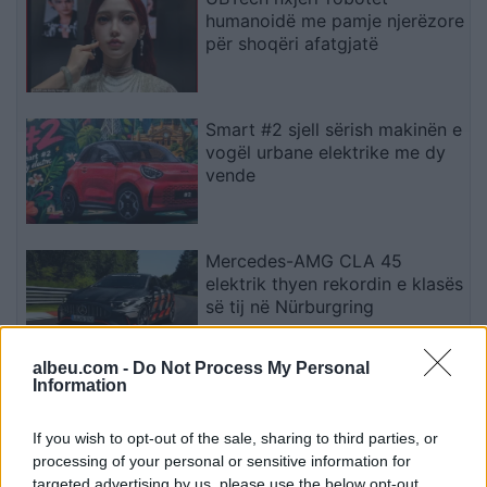
humanoidë me pamje njerëzore
për shoqëri afatgjatë
Smart #2 sjell sërish makinën e
vogël urbane elektrike me dy
vende
Mercedes-AMG CLA 45
elektrik thyen rekordin e klasës
së tij në Nürburgring
albeu.com -
Do Not Process My Personal
Information
Teleskopi më i fuqishëm diellor
zbulon vorbullat që ndikojnë
në motin hapësinor dhe Tokë
If you wish to opt-out of the sale, sharing to third parties, or
processing of your personal or sensitive information for
targeted advertising by us, please use the below opt-out