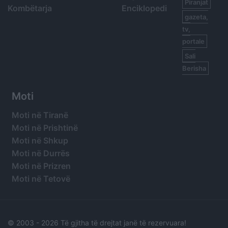
Piranjat
Kombëtarja
Enciklopedi
gazeta,
tv,
portale
Sali
Berisha
Moti
Moti në Tiranë
Moti në Prishtinë
Moti në Shkup
Moti në Durrës
Moti në Prizren
Moti në Tetovë
© 2003 -
2026 Të gjitha të drejtat janë të rezervuara!