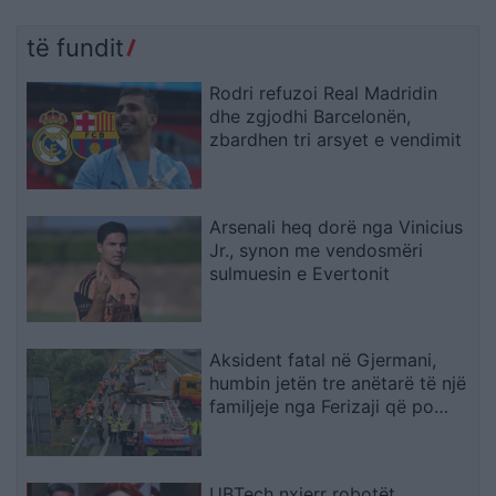
të fundit
Rodri refuzoi Real Madridin
dhe zgjodhi Barcelonën,
zbardhen tri arsyet e vendimit
Arsenali heq dorë nga Vinicius
Jr., synon me vendosmëri
sulmuesin e Evertonit
Aksident fatal në Gjermani,
humbin jetën tre anëtarë të një
familjeje nga Ferizaji që po
ktheheshin nga Kosova
UBTech nxjerr robotët