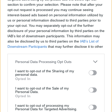
section to confirm your selection. Please note that after your
opt-out request is processed you may continue seeing
interest-based ads based on personal information utilized by
us or personal information disclosed to third parties prior to
your opt-out. You may separately opt-out of the further
disclosure of your personal information by third parties on the
IAB’s list of downstream participants. This information may
also be disclosed by us to third parties on the
IAB’s List of
Downstream Participants
that may further disclose it to other
third parties.
Personal Data Processing Opt Outs
I want to opt-out of the Sharing of my
personal data.
Opted In
I want to opt-out of the Sale of my
Personal Data.
Opted In
Esim for Global
|
Esim for Europe
|
Esim for Caribbean
|
Esim for USA
|
Esim for Italy
|
Esim for Spain
|
Esim
I want to opt-out of processing my
Personal Data for Targeted Advertising.
for Turkey
|
Esim for Germany
|
Esim for Greece
|
Esim