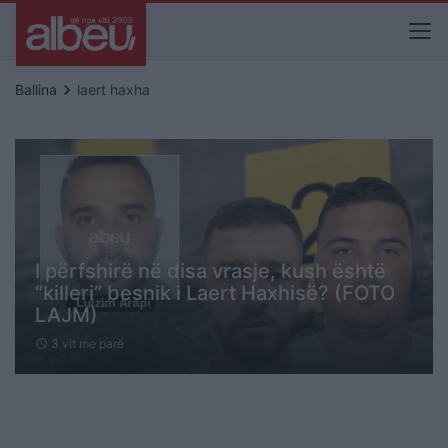
keyboard_arrow_right
Ballina
laert haxha
I përfshirë në disa vrasje, kush është
“killeri” besnik i Laert Haxhisë? (FOTO
LAJM)
3 vit me parë
schedule