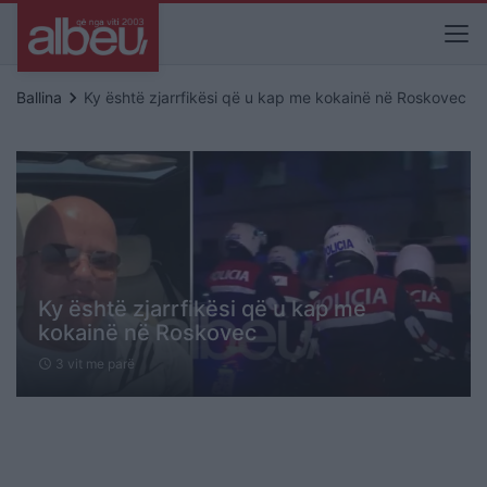
keyboard_arrow_right
Ballina
Ky është zjarrfikësi që u kap me kokainë në Roskovec
Ky është zjarrfikësi që u kap me
kokainë në Roskovec
3 vit me parë
schedule