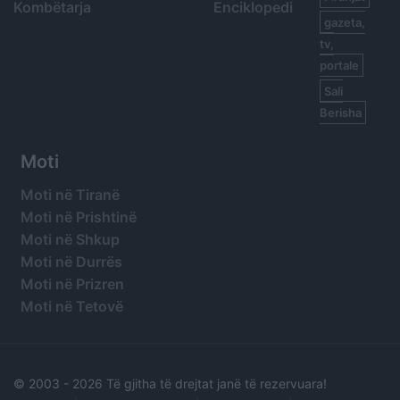
Kombëtarja
Enciklopedi
gazeta,
tv,
portale
Sali
Berisha
Moti
Moti në Tiranë
Moti në Prishtinë
Moti në Shkup
Moti në Durrës
Moti në Prizren
Moti në Tetovë
© 2003 -
2026 Të gjitha të drejtat janë të rezervuara!