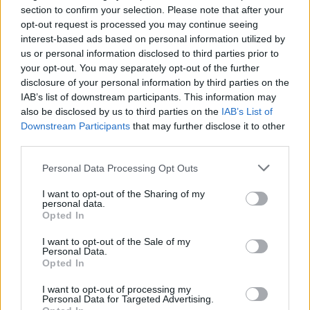
section to confirm your selection. Please note that after your
opt-out request is processed you may continue seeing
interest-based ads based on personal information utilized by
us or personal information disclosed to third parties prior to
your opt-out. You may separately opt-out of the further
disclosure of your personal information by third parties on the
IAB’s list of downstream participants. This information may
also be disclosed by us to third parties on the
IAB’s List of
Downstream Participants
that may further disclose it to other
third parties.
Personal Data Processing Opt Outs
I want to opt-out of the Sharing of my
personal data.
Opted In
I want to opt-out of the Sale of my
Personal Data.
Opted In
Esim for Global
|
Esim for Europe
|
Esim for Caribbean
|
Esim for USA
|
Esim for Italy
|
Esim for Spain
|
Esim
I want to opt-out of processing my
Personal Data for Targeted Advertising.
for Turkey
|
Esim for Germany
|
Esim for Greece
|
Esim