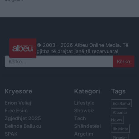
© 2003 -
2026 Albeu Online Media. Të
gjitha të drejtat janë të rezervuara!
Search
Kryesore
Kategori
Tags
Erion Veliaj
Lifestyle
Edi Rama
Free Esim
Showbiz
Albania
Zgjedhjet 2025
Tech
News
Belinda Balluku
Shëndetësi
Ilir Meta
SPAK
Argetim
Piranjat