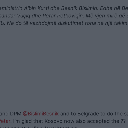
eministrin Albin Kurti dhe Besnik Bislimin. Edhe në B
ksandar Vuçiq dhe Petar Petkoviqin. Më vjen mirë që
EU. Ne do të vazhdojmë diskutimet tona në një takim
and DPM
@BislimiBesnik
and to Belgrade to do the 
etar
. I’m glad that Kosovo now also accepted the ??