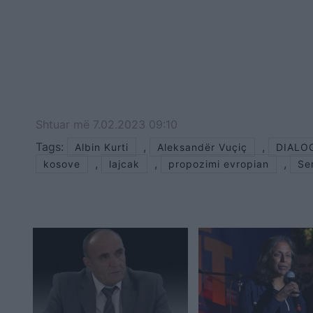
Shtuar
më
7.02.2023 09:10
Tags:
,
,
Albin Kurti
Aleksandër Vuçiç
DIALO
,
,
,
kosove
lajcak
propozimi evropian
Se