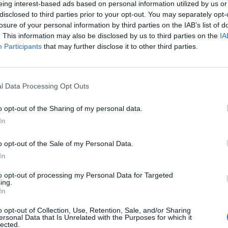
eing interest-based ads based on personal information utilized by us or
disclosed to third parties prior to your opt-out. You may separately opt-
BE-së Miroslav Lajçak gjatë një drekë pune në Prisht
losure of your personal information by third parties on the IAB’s list of
zimin e marrëdhënieve ndërmjet Kosovës dhe Serbis
. This information may also be disclosed by us to third parties on the
IA
Participants
that may further disclose it to other third parties.
time të mëtejshme dhe një platformë solide për të e
tij plani e të cilar do t’i adresojë në Bruksel.
l Data Processing Opt Outs
mbëtare, mekanizmat zbatues dhe periudhën kohore 
o opt-out of the Sharing of my personal data.
. Konceptet demokratike të orientimit evropian na jap
In
o opt-out of the Sale of my Personal Data.
, ku është pritur nga presidenti Aleksandar Vuçiq.
In
“Instagram” ka njoftuar se takimi me Lajçak ka qenë i
to opt-out of processing my Personal Data for Targeted
ing.
alogun.
In
 Lajçak. Kur them hapur, këtë e them vërtet. Më kup
o opt-out of Collection, Use, Retention, Sale, and/or Sharing
ersonal Data that Is Unrelated with the Purposes for which it
ress.
lected.