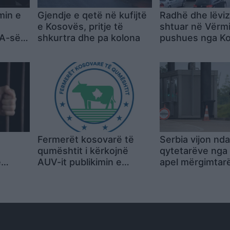
min e
Gjendje e qetë në kufijtë
Radhë dhe lëviz
e Kosovës, pritje të
shtuar në Vërmi
A-së:
shkurtra dhe pa kolona
pushues nga Ko
i më
drejtohen Shqip
otë
Fermerët kosovarë të
Serbia vijon nda
qumështit i kërkojnë
qytetarëve nga
ë
AUV-it publikimin e
apel mërgimtar
027
rezultateve për “Vita”,
mos kalojnë nga
paralajmërojnë protestë
në Prishtinë