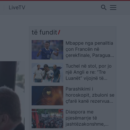
search
LiveTV
të fundit
Mbappe nga penalltia
çon Francën në
çerekfinale, Paraguai
mposhtet 1-0 pas një
Tuchel në stol, por jo
sfide të vështirë
një Angli e re: “Tre
Luanët” vijojnë të
ngjajnë me ekipin e
Parashikimi i
Southgate
horoskopit, zbuloni se
çfarë kanë rezervuar
yjet për ju sot
Diaspora me
pjesëmarrje të
jashtëzakonshme,
protestuesit mbërrijnë