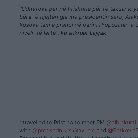
“Udhëtova për në Prishtinë për të takuar kry
bëra të njëjtën gjë me presidentin serb, Ale
Kosova tani e pranoi në parim Propozimin e 
nivelit të lartë”, ka shkruar Lajçak.
I travelled to Pristina to meet PM
@albinkurti
with
@predsednikrs
@avucic
and
@PetkovicP