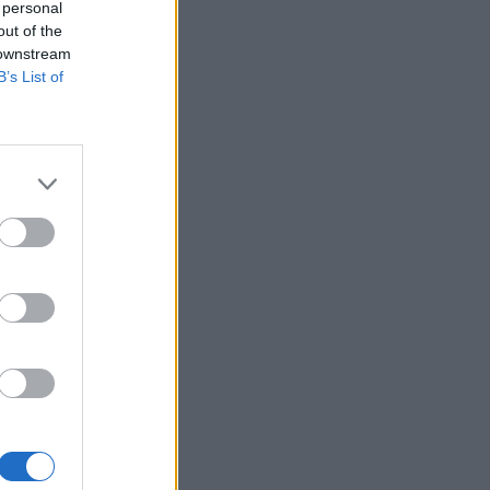
Belgium
 personal
out of the
inë. Ne
 downstream
ë dhe e
B’s List of
cur
do të
in
 hapur
tuat të