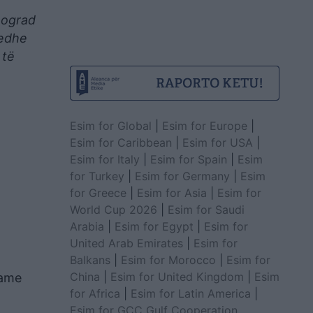
eograd
 edhe
 të
Esim for Global
|
Esim for Europe
|
Esim for Caribbean
|
Esim for USA
|
Esim for Italy
|
Esim for Spain
|
Esim
for Turkey
|
Esim for Germany
|
Esim
for Greece
|
Esim for Asia
|
Esim for
World Cup 2026
|
Esim for Saudi
Arabia
|
Esim for Egypt
|
Esim for
United Arab Emirates
|
Esim for
Balkans
|
Esim for Morocco
|
Esim for
China
|
Esim for United Kingdom
|
Esim
same
for Africa
|
Esim for Latin America
|
Esim for GCC Gulf Cooperation