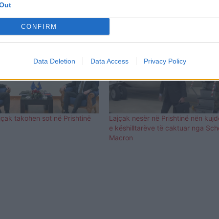
Out
CONFIRM
Data Deletion
Data Access
Privacy Policy
jçak takohen sot në Prishtinë
Lajçak nesër në Prishtinë nën kujd
e këshilltarëve të caktuar nga Sch
Macron