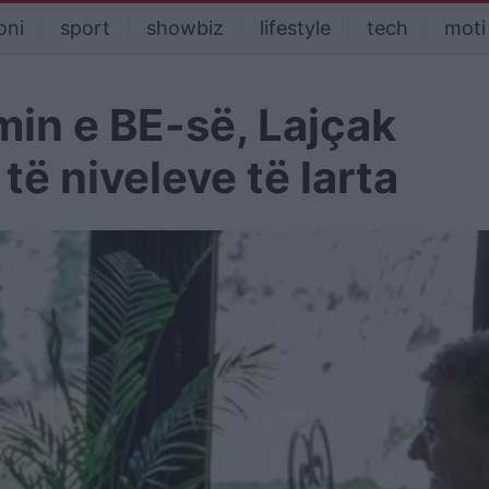
oni
sport
showbiz
lifestyle
tech
moti
min e BE-së, Lajçak
të niveleve të larta