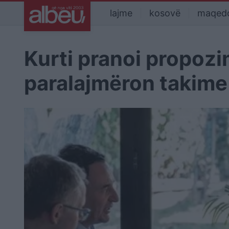
lajme
kosovë
maqed
Kurti pranoi propozi
paralajmëron takime 