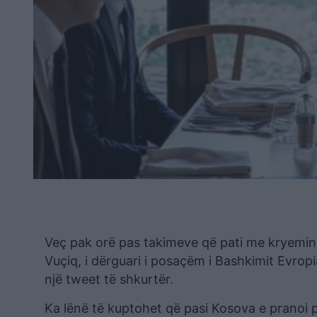
Veç pak orë pas takimeve që pati me kryemini
Vuçiq, i dërguari i posaçëm i Bashkimit Evrop
një tweet të shkurtër.
Ka lënë të kuptohet që pasi Kosova e pranoi p