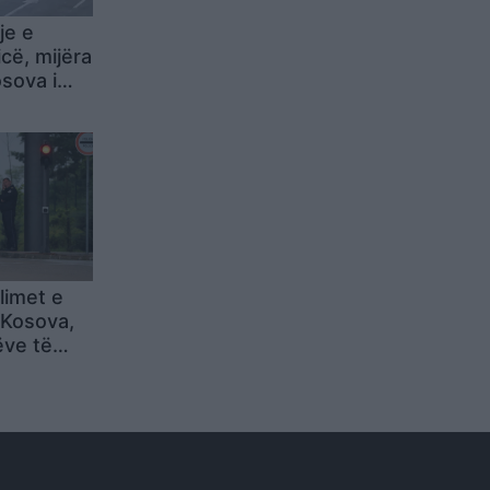
je e
cë, mijëra
sova i
ërisë
limet e
 Kosova,
ëve të
 ky shtet