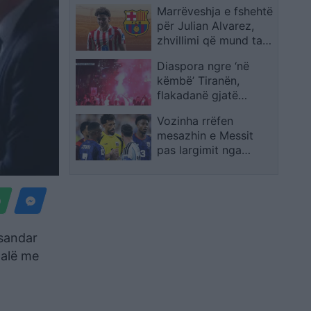
Marrëveshja e fshehtë
te komisariati 3: Lironi
për Julian Alvarez,
çunat! Arrestoni
zhvillimi që mund ta
Ramën
afrojë me Barcelonën
Diaspora ngre ‘në
këmbë’ Tiranën,
flakadanë gjatë
marshimit,
Vozinha rrëfen
protestuesit krijojnë
mesazhin e Messit
atmosferë në rrugët e
pas largimit nga
kryeqytetit
Botërori: Janë fjalë që
s’do t’i harroj kurrë
ksandar
dalë me