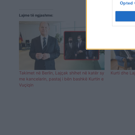
Opted 
Lajme të ngjashme:
Takimet në Berlin, Lajçak shihet në katër sy
Kurti dhe La
me kancelarin, pastaj i bën bashkë Kurtin e
Vuçiqin