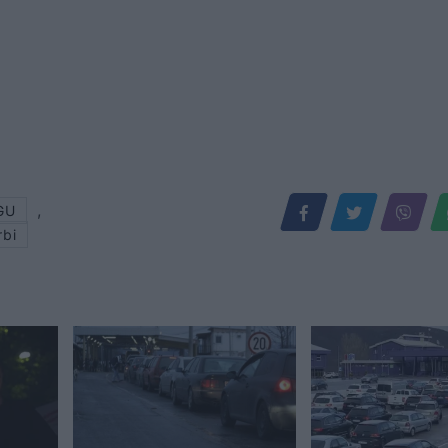
,
GU
rbi