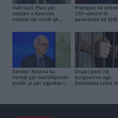
Halil Geci: Plani për
Prattipati në shëni
ndarjen e Kosovës
250-vjetorit të
mbetet një rrezik që
pavarësisë së SHB
s’duhet harruar, atdheu
Kosova është vend
nuk është për pazare
pro-amerikan në b
Serwer: Kosova ka
Grupi i parë i të
nevojë për bashkëpunim
burgosurve nga
politik, jo për zgjedhje të
Danimarka pritet t
reja
mbërrijë në prill 2