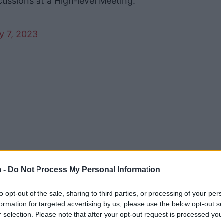
scussions at a High-level Meeting.
y 7, 2023
 -
Do Not Process My Personal Information
lur për takimin që pati me Përfaqësuesin Special të BE-
to opt-out of the sale, sharing to third parties, or processing of your per
formation for targeted advertising by us, please use the below opt-out s
 Kosova e pranon propozimin e BE-së për normalizimin
r selection. Please note that after your opt-out request is processed y