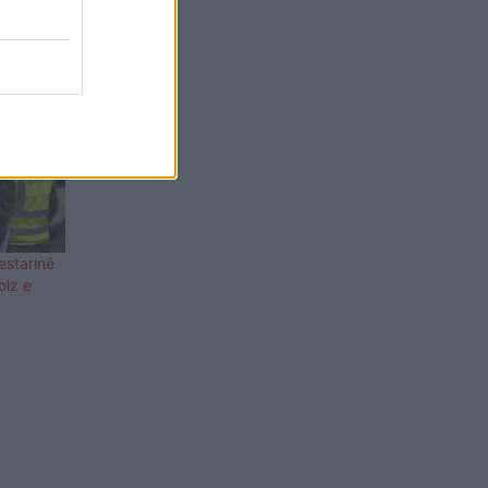
estarinë
olz e