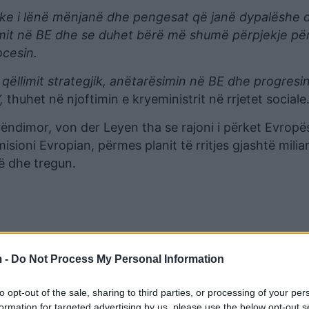
uke i lënë mënjanë dhe pengesat që janë dypalëshe 
simit në BE dhe se duhet bërë më shumë përpjekje për
ocesin.
 qëllimit strategjik, anëtarësimin në BE dhe progresi
,
thuhet në njoftimin e kryeministrit në rrjetet sociale
rëndimor, von der Leyen tha se rajoni i përket Evropë
isioni Evropian, përmes planit të rritjes gjashtë milia
ë dhe tregun.
 -
Do Not Process My Personal Information
to opt-out of the sale, sharing to third parties, or processing of your per
formation for targeted advertising by us, please use the below opt-out s