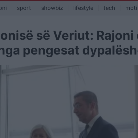
oni
sport
showbiz
lifestyle
tech
moti
onisë së Veriut: Rajoni
r nga pengesat dypalës