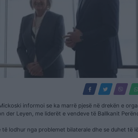
n Mickoski informoi se ka marrë pjesë në drekën e org
on der Leyen, me liderët e vendeve të Ballkanit Perën
 të lodhur nga problemet bilaterale dhe se duhet të l