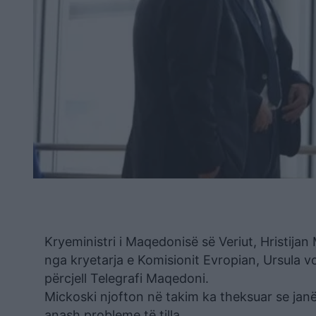
Kryeministri i Maqedonisë së Veriut, Hristija
nga kryetarja e Komisionit Evropian, Ursula v
përcjell Telegrafi Maqedoni.
Mickoski njofton në takim ka theksuar se janë
anash probleme të tilla.