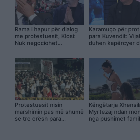
Rama i hapur për dialog
Karamuço për pro
me protestuesit, Klosi:
para Kuvendit: Vija
Nuk negociohet
duhen kapërcyer d
dorëheqja e qeverisë
destabilitetit të ve
Protestuesit nisin
Këngëtarja Xhensil
marshimin pas më shumë
Myrtezaj ndan mo
se tre orësh para
nga pushimet famil
Kryeministrisë,
organizatorët thërrasin
tubim nesër në 10:00