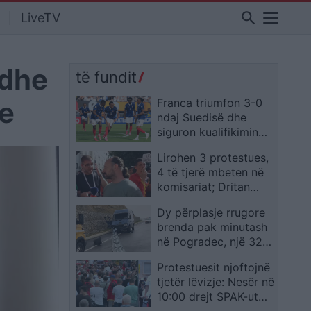
search
LiveTV
 dhe
të fundit
he
Franca triumfon 3-0
ndaj Suedisë dhe
siguron kualifikimin
për në raundin e 16-të
Lirohen 3 protestues,
4 të tjerë mbeten në
komisariat; Dritan
Goxhaj: Ishim kordon
Dy përplasje rrugore
mes policisë dhe
brenda pak minutash
qytetarëve, shoqërimi
në Pogradec, një 32-
i paligjshëm
vjeçar humb jetën dhe
Protestuesit njoftojnë
disa persona
tjetër lëvizje: Nesër në
plagosen
10:00 drejt SPAK-ut
me “provën” për Edi