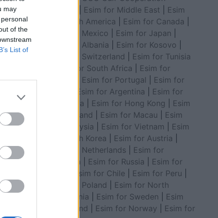
Council
|
Esim for Middle East
|
Esim
ou may
 personal
for South America
|
Esim for Canada
|
out of the
Esim for Mexico
|
Esim for Japan
|
 downstream
Esim for Albania
|
Esim for Kosovo
|
B’s List of
Esim for Switzerland
|
Esim for Tunisia
|
Esim for South Africa
|
Esim for
Algeria
|
Esim for Portugal
|
Esim for
Brazil
|
Esim for Argentina
|
Esim for
Colombia
|
Esim for Hong Kong
|
Esim
for Thailand
|
Esim for Macau
|
Esim
for Malaysia
|
Esim for Vietnam
|
Esim
for South Korea
|
Esim for Austria
|
Esim for Netherlands
|
Esim for
riut ka
 emrin
Australia
|
Esim for Russia
|
Esim for
India
|
Esim for Chile
|
Esim for Peru
|
Esim for Poland
|
Esim for North
Macedonia
|
Esim for Sweden
|
Esim
for Finland
|
Esim for Norway
|
Esim for