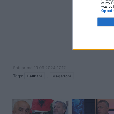
of my P
was col
Opted 
Shtuar
më
19.09.2024 17:17
Tags:
,
Ballkani
Maqedoni