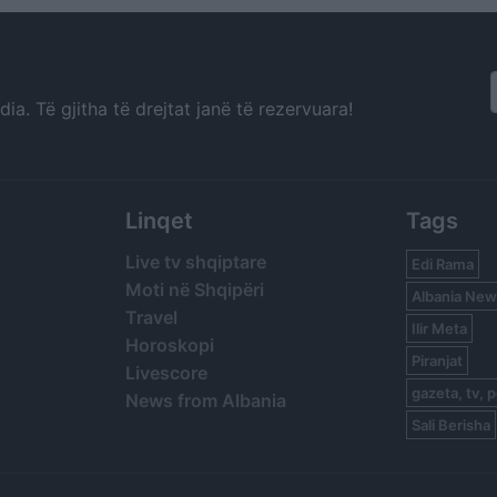
a. Të gjitha të drejtat janë të rezervuara!
Linqet
Tags
Live tv shqiptare
Edi Rama
Moti në Shqipëri
Albania New
Travel
Ilir Meta
Horoskopi
Piranjat
Livescore
gazeta, tv, p
News from Albania
Sali Berisha