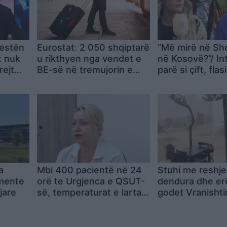
testën
Eurostat: 2 050 shqiptarë
“Më mirë në Shq
t nuk
u rikthyen nga vendet e
në Kosovë?”/ Int
rejt
BE-së në tremujorin e
parë si çift, flas
ndit
parë të 2026
dhe Gimbo Kemi 
bashkëjetojmë
a
Mbi 400 pacientë në 24
Stuhi me reshje
mente
orë te Urgjenca e QSUT-
dendura dhe erë
jare
së, temperaturat e larta
godet Vranishti
rrisin rastet
zonën e Lumit t