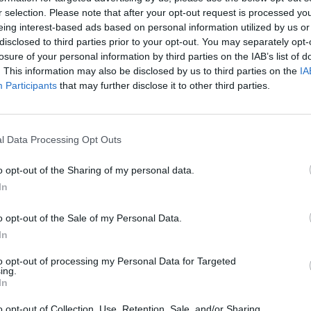
r selection. Please note that after your opt-out request is processed y
eing interest-based ads based on personal information utilized by us or
disclosed to third parties prior to your opt-out. You may separately opt-
losure of your personal information by third parties on the IAB’s list of
. This information may also be disclosed by us to third parties on the
IA
Participants
that may further disclose it to other third parties.
l Data Processing Opt Outs
o opt-out of the Sharing of my personal data.
In
përparimin e negociatave”/
Greqia pretendon: Maqedonia e Ve
o opt-out of the Sale of my Personal Data.
 i Maqedonisë së Veriut “lexon”
shkelur marrëveshjen historike për
In
rtin e KE: Jemi para
to opt-out of processing my Personal Data for Targeted
ing.
In
o opt-out of Collection, Use, Retention, Sale, and/or Sharing