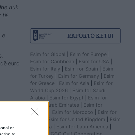
dhe nuk
 të
n e
.
Esim for Global
|
Esim for Europe
|
s.
Esim for Caribbean
|
Esim for USA
|
rdë euro
Esim for Italy
|
Esim for Spain
|
Esim
for Turkey
|
Esim for Germany
|
Esim
for Greece
|
Esim for Asia
|
Esim for
World Cup 2026
|
Esim for Saudi
Arabia
|
Esim for Egypt
|
Esim for
United Arab Emirates
|
Esim for
Balkans
|
Esim for Morocco
|
Esim for
China
|
Esim for United Kingdom
|
Esim
for Africa
|
Esim for Latin America
|
sonal or
Esim for GCC Gulf Cooperation
ection to