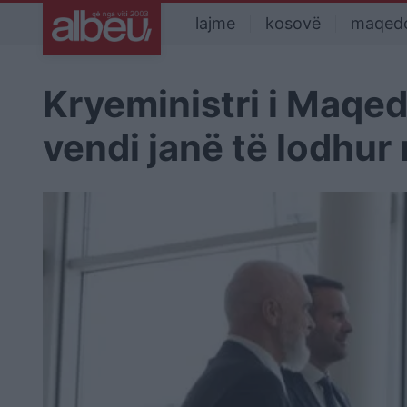
lajme
kosovë
maqed
Kryeministri i Maqed
vendi janë të lodhu