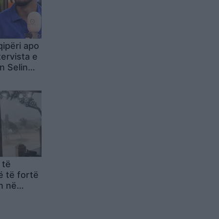
ipëri apo
ervista e
in Selin
filluar të
 të
 të fortë
n në
ë Vlorës