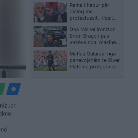
Rama i hapur për
Ramën
dialog me
protestuesit, Klosi:
Nuk negociohet
Dea Mishel ironizon
dorëheqja e qeverisë
Erion Braçen pas
vezëve ndaj makinës,
deputeti i kthen
Matías Galarza, nga i
përgjigje
panevojshëm te River
Plate në protagonistin
e Paraguait në Kupën
e Botës 2026
anizuar
dimor,
ënë