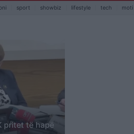
oni
sport
showbiz
lifestyle
tech
moti
 pritet të hapë