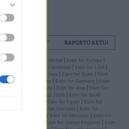
Esim for Global
|
Esim for Europe
|
Esim for Caribbean
|
Esim for USA
|
Esim for Italy
|
Esim for Spain
|
Esim
for Turkey
|
Esim for Germany
|
Esim
for Greece
|
Esim for Asia
|
Esim for
World Cup 2026
|
Esim for Saudi
Arabia
|
Esim for Egypt
|
Esim for
United Arab Emirates
|
Esim for
Balkans
|
Esim for Morocco
|
Esim for
China
|
Esim for United Kingdom
|
Esim