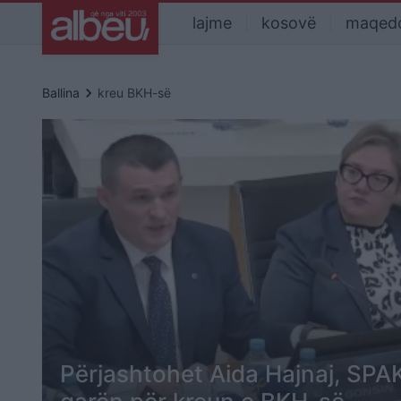
lajme
kosovë
maqed
keyboard_arrow_right
Ballina
kreu BKH-së
Përjashtohet Aida Hajnaj, SPAK