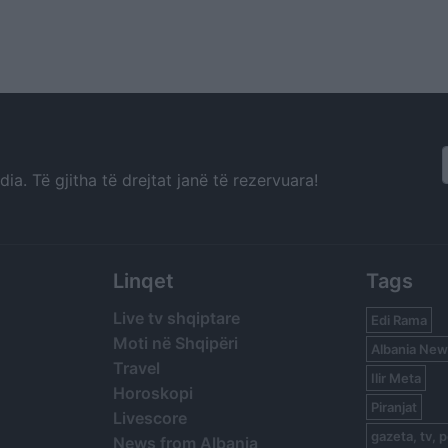
a. Të gjitha të drejtat janë të rezervuara!
Linqet
Tags
Live tv shqiptare
Edi Rama
Moti në Shqipëri
Albania New
Travel
Ilir Meta
Horoskopi
Piranjat
Livescore
gazeta, tv, p
News from Albania