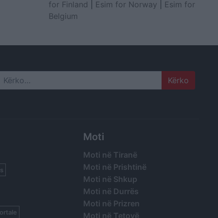
for Finland
|
Esim for Norway
|
Esim for
Belgium
Search
Moti
Moti në Tiranë
Moti në Prishtinë
s
Moti në Shkup
Moti në Durrës
Moti në Prizren
ortale
Moti në Tetovë