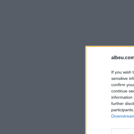
albeu.com
If you wish 
sensitive in
confirm you
continue se
information 
further disc
participants
Downstream 