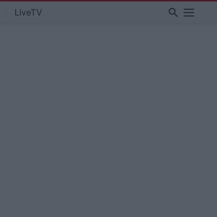
search
LiveTV