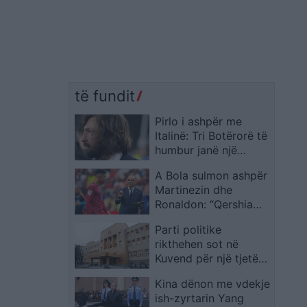
të fundit
Pirlo i ashpër me
Italinë: Tri Botërorë të
humbur janë një
katastrofë, dhe e kemi
A Bola sulmon ashpër
merituar
Martinezin dhe
Ronaldon: “Qershia
mbi tortën e tmerrit,
Parti politike
egos dhe arrogancës”
rikthehen sot në
Kuvend për një tjetër
përpjekje
Kina dënon me vdekje
marrëveshjeje për
ish-zyrtarin Yang
Kodin Zgjedhor