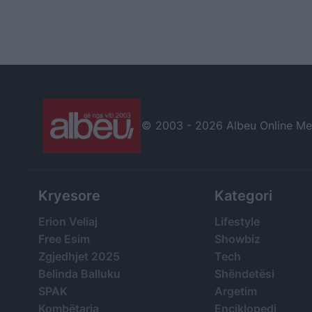
© 2003 -
2026 Albeu Online Medi
Kryesore
Kategori
Erion Veliaj
Lifestyle
Free Esim
Showbiz
Zgjedhjet 2025
Tech
Belinda Balluku
Shëndetësi
SPAK
Argetim
Kombëtarja
Enciklopedi