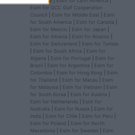
for Africa
|
Esim for Latin America
|
Esim for GCC Gulf Cooperation
Council
|
Esim for Middle East
|
Esim
for South America
|
Esim for Canada
|
Esim for Mexico
|
Esim for Japan
|
Esim for Albania
|
Esim for Kosovo
|
Esim for Switzerland
|
Esim for Tunisia
|
Esim for South Africa
|
Esim for
Algeria
|
Esim for Portugal
|
Esim for
Brazil
|
Esim for Argentina
|
Esim for
Colombia
|
Esim for Hong Kong
|
Esim
for Thailand
|
Esim for Macau
|
Esim
for Malaysia
|
Esim for Vietnam
|
Esim
for South Korea
|
Esim for Austria
|
Esim for Netherlands
|
Esim for
Australia
|
Esim for Russia
|
Esim for
India
|
Esim for Chile
|
Esim for Peru
|
Esim for Poland
|
Esim for North
Macedonia
|
Esim for Sweden
|
Esim