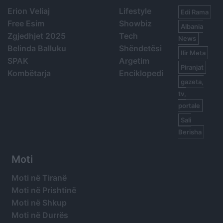
Erion Veliaj
Lifestyle
Edi Rama
Free Esim
Showbiz
Albania
Zgjedhjet 2025
Tech
News
Belinda Balluku
Shëndetësi
Ilir Meta
SPAK
Argetim
Piranjat
Kombëtarja
Enciklopedi
gazeta,
tv,
portale
Sali
Berisha
Moti
Moti në Tiranë
Moti në Prishtinë
Moti në Shkup
Moti në Durrës