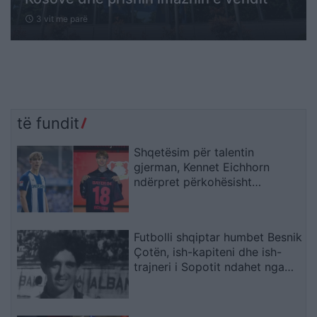
3 vit me parë
schedule
të fundit
Shqetësim për talentin
gjerman, Kennet Eichhorn
ndërpret përkohësisht
karrierën për arsye
shëndetësore
Futbolli shqiptar humbet Besnik
Çotën, ish-kapiteni dhe ish-
trajneri i Sopotit ndahet nga
jeta në moshën 56-vjeçare