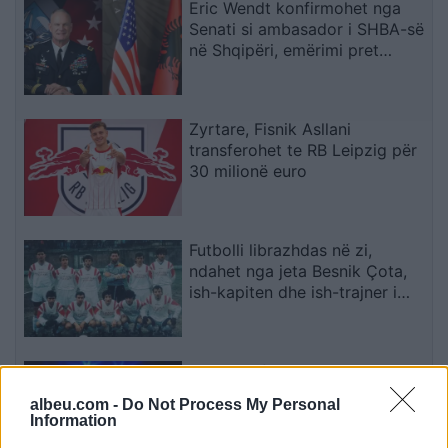
Eric Wendt konfirmohet nga
Senati si ambasador i SHBA-së
në Shqipëri, emërimi pret
firmën e Trump
Zyrtare, Fisnik Asllani
transferohet te RB Leipzig për
30 milionë euro
Futbolli librazhdas në zi,
ndahet nga jeta Besnik Çota,
ish-kapiten dhe ish-trajner i
Sopotit
Aksident fatal në Durrës,
makina përplas për vdekje
albeu.com -
Do Not Process My Personal
këmbësorin; drejtuesi
Information
shoqërohet në polici