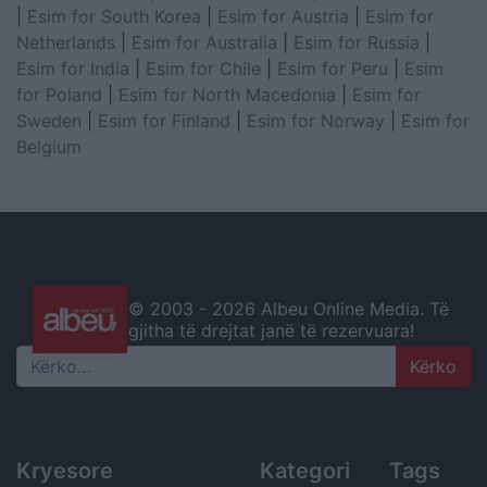
|
Esim for South Korea
|
Esim for Austria
|
Esim for
Netherlands
|
Esim for Australia
|
Esim for Russia
|
Esim for India
|
Esim for Chile
|
Esim for Peru
|
Esim
for Poland
|
Esim for North Macedonia
|
Esim for
Sweden
|
Esim for Finland
|
Esim for Norway
|
Esim for
Belgium
© 2003 -
2026 Albeu Online Media. Të
gjitha të drejtat janë të rezervuara!
Search
Kryesore
Kategori
Tags