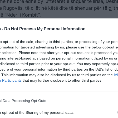
më në dorë edhe dy luftëtarët e shquar të lirisë, Dës
Rugovës, të cilët në këtë ditë të shënuar për të gjit
të “Nderi i Kombit”.
vës, meritojnë vlerësimin dhe respektin tonë të përje
 -
Do Not Process My Personal Information
Adem Jasharit dhe të gjithë Heronjve të Kosovës!/al
to opt-out of the sale, sharing to third parties, or processing of your per
formation for targeted advertising by us, please use the below opt-out s
r selection. Please note that after your opt-out request is processed y
eing interest-based ads based on personal information utilized by us or
disclosed to third parties prior to your opt-out. You may separately opt-
losure of your personal information by third parties on the IAB’s list of
. This information may also be disclosed by us to third parties on the
IA
Participants
that may further disclose it to other third parties.
l Data Processing Opt Outs
o opt-out of the Sharing of my personal data.