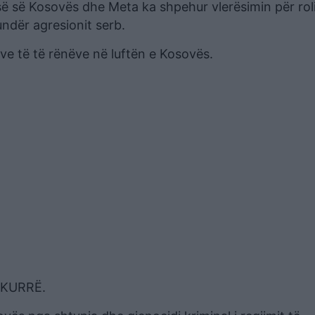
së së Kosovës dhe Meta ka shpehur vlerësimin për rol
undër agresionit serb.
ve të të rënëve në luftën e Kosovës.
 KURRË.