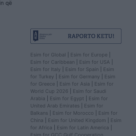
in që
Esim for Global
|
Esim for Europe
|
Esim for Caribbean
|
Esim for USA
|
Esim for Italy
|
Esim for Spain
|
Esim
for Turkey
|
Esim for Germany
|
Esim
for Greece
|
Esim for Asia
|
Esim for
World Cup 2026
|
Esim for Saudi
Arabia
|
Esim for Egypt
|
Esim for
United Arab Emirates
|
Esim for
Balkans
|
Esim for Morocco
|
Esim for
China
|
Esim for United Kingdom
|
Esim
for Africa
|
Esim for Latin America
|
Esim for GCC Gulf Cooperation