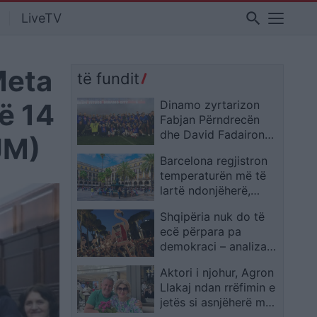
search
LiveTV
Meta
të fundit
ë 14
Dinamo zyrtarizon
Fabjan Përndrecën
dhe David Fadairon
JM)
para sfidave
Barcelona regjistron
europiane
temperaturën më të
lartë ndonjëherë,
termometri ngjitet në
Shqipëria nuk do të
40.5 gradë Celsius
ecë përpara pa
demokraci – analiza
në revistën britanike:
Aktori i njohur, Agron
protestat, shenjë e
Llakaj ndan rrëfimin e
zemërimit ndaj
jetës si asnjëherë më
korrupsionit të
parë/ Histori me