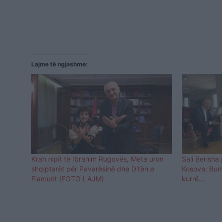
Lajme të ngjashme:
Krah nipit të Ibrahim Rugovës, Meta uron
Sali Berisha
shqiptarët për Pavarësinë dhe Ditën e
Kosova: Bur
Flamurit (FOTO LAJM)
kurrë…