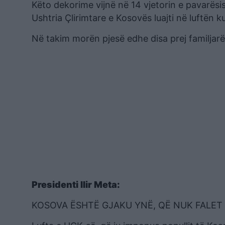
Këto dekorime vijnë në 14 vjetorin e pavarësi
Ushtria Çlirimtare e Kosovës luajti në luftën k
Në takim morën pjesë edhe disa prej familjarë
Presidenti Ilir Meta:
KOSOVA ËSHTË GJAKU YNË, QË NUK FALET