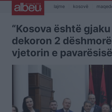
lajme
kosovë
maqed
“Kosova është gjaku 
dekoron 2 dëshmorët
vjetorin e pavarësi