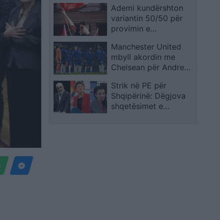
pushtetit
Ademi kundërshton
bashkëshorten e
variantin 50/50 për
ndjerë, Kostandina
provimin e
jurisprudencës: Nuk
Manchester United
jemi pyetur dhe nuk e
mbyll akordin me
pranojmë, kërkesa e
Chelsean për Andrey
studentëve mbetet e
Santos
njëjtë
Strik në PE për
Shqipërinë: Dëgjova
shqetësimet e
protestuesve në
Tiranë, Parlamenti
s’duhet të pengojë
drejtësinë dhe
imuniteti i Ballukut të
hiqet