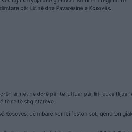
vës nga shtypja dhe gjenocidi kriminal i regjimit të
endimtare për Lirinë dhe Pavarësinë e Kosovës.
ën armët në dorë për të luftuar për liri, duke flijuar
ë të re të shqiptarëve.
ë së Kosovës, që mbarë kombi feston sot, qëndron gja