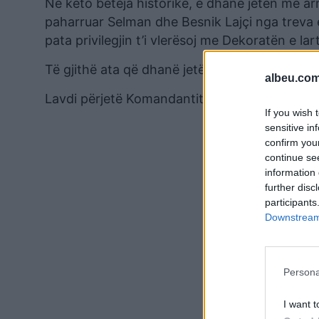
Në këto beteja historike, e dhanë jetën me ar
paharruar Selman dhe Besnik Lajçi nga treva e 
pata privilegjin t’i vlerësoj me Dekoratën e lar
Të gjithë ata që dhanë jetën për lirinë e Koso
albeu.com
Lavdi përjetë Komandantit legjendar të UÇK, 
If you wish 
sensitive in
confirm you
continue se
information 
further disc
participants
Downstream 
Persona
I want t