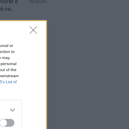
Belgium
hmorët e
hë ne,
tshëm.
beu.com/
sonal or
ection to
ou may
 personal
out of the
 downstream
B’s List of