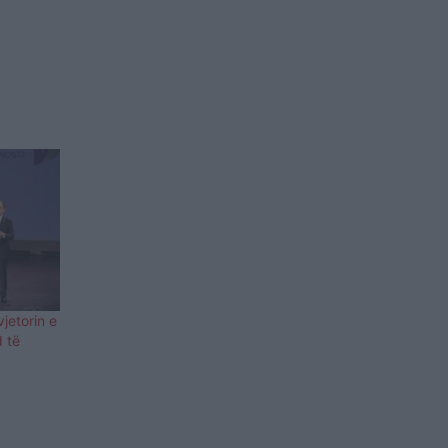
vjetorin e
d të