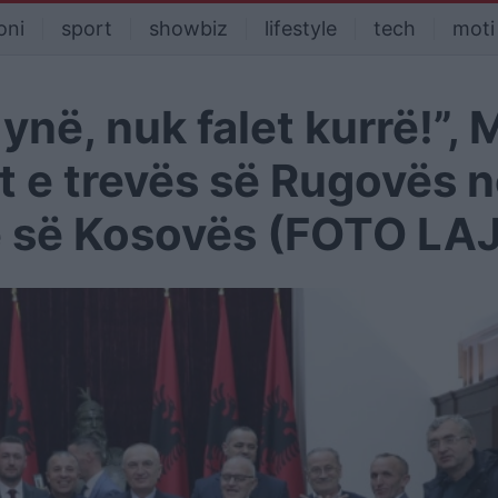
oni
sport
showbiz
lifestyle
tech
moti
ynë, nuk falet kurrë!”, 
 e trevës së Rugovës n
së së Kosovës (FOTO LA