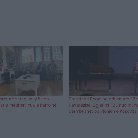
 pret në shtëpi miqtë nga
Presidenti Begaj në pritjen për 17-
rat e mëdhenj nuk e harrojnë
Pavarësisë: Zgjerimi i BE nuk mun
përmbushet pa njohjen e Kosovës