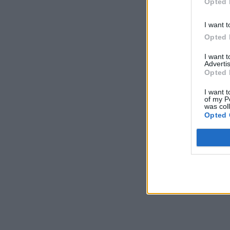
Opted 
I want t
Opted 
I want 
Advertis
Opted 
I want t
of my P
was col
Opted 