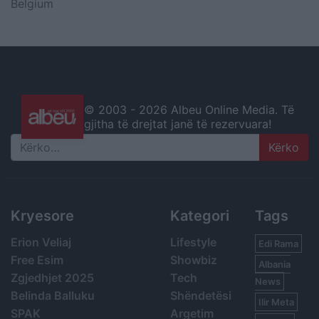
Belgium
© 2003 -
2026 Albeu Online Media. Të
gjitha të drejtat janë të rezervuara!
Search
Kryesore
Kategori
Tags
Erion Veliaj
Lifestyle
Edi Rama
Free Esim
Showbiz
Albania
Zgjedhjet 2025
Tech
News
Belinda Balluku
Shëndetësi
Ilir Meta
SPAK
Argetim