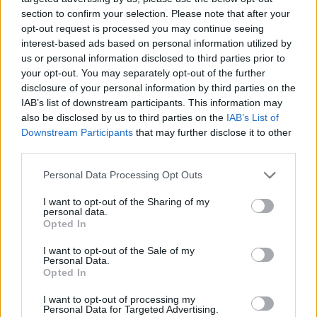
section to confirm your selection. Please note that after your
opt-out request is processed you may continue seeing
interest-based ads based on personal information utilized by
us or personal information disclosed to third parties prior to
your opt-out. You may separately opt-out of the further
disclosure of your personal information by third parties on the
IAB’s list of downstream participants. This information may
also be disclosed by us to third parties on the
IAB’s List of
Downstream Participants
that may further disclose it to other
third parties.
Personal Data Processing Opt Outs
I want to opt-out of the Sharing of my
personal data.
Opted In
I want to opt-out of the Sale of my
Personal Data.
Opted In
Esim for Global
|
Esim for Europe
|
Esim for Caribbean
|
Esim for USA
|
Esim for Italy
|
Esim for Spain
|
Esim
I want to opt-out of processing my
Personal Data for Targeted Advertising.
for Turkey
|
Esim for Germany
|
Esim for Greece
|
Esim