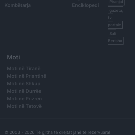
Piranjat
Kombëtarja
Enciklopedi
gazeta,
tv,
portale
Sali
Berisha
Moti
Moti në Tiranë
Moti në Prishtinë
Moti në Shkup
Moti në Durrës
Moti në Prizren
Moti në Tetovë
© 2003 -
2026 Të gjitha të drejtat janë të rezervuara!