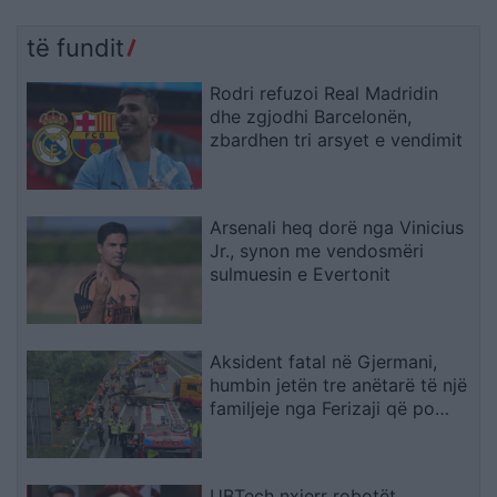
të fundit
Rodri refuzoi Real Madridin
dhe zgjodhi Barcelonën,
zbardhen tri arsyet e vendimit
Arsenali heq dorë nga Vinicius
Jr., synon me vendosmëri
sulmuesin e Evertonit
Aksident fatal në Gjermani,
humbin jetën tre anëtarë të një
familjeje nga Ferizaji që po
ktheheshin nga Kosova
UBTech nxjerr robotët