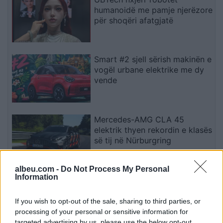
humanoidë me pamje njerëzore
për shoqëri afatgjatë
Smart #2 sjell sërish makinën e
vogël urbane elektrike me dy
vende
Mercedes-AMG CLA 45
elektrik thyen rekordin e klasës
së tij në Nürburgring
albeu.com -
Do Not Process My Personal
Information
Teleskopi më i fuqishëm diellor
zbulon vorbullat që ndikojnë
në motin hapësinor dhe Tokë
If you wish to opt-out of the sale, sharing to third parties, or
processing of your personal or sensitive information for
targeted advertising by us, please use the below opt-out