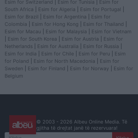
Esim for Switzerland
|
Esim for Tunisia
|
Esim for
South Africa
|
Esim for Algeria
|
Esim for Portugal
|
Esim for Brazil
|
Esim for Argentina
|
Esim for
Colombia
|
Esim for Hong Kong
|
Esim for Thailand
|
Esim for Macau
|
Esim for Malaysia
|
Esim for Vietnam
|
Esim for South Korea
|
Esim for Austria
|
Esim for
Netherlands
|
Esim for Australia
|
Esim for Russia
|
Esim for India
|
Esim for Chile
|
Esim for Peru
|
Esim
for Poland
|
Esim for North Macedonia
|
Esim for
Sweden
|
Esim for Finland
|
Esim for Norway
|
Esim for
Belgium
© 2003 -
2026 Albeu Online Media. Të
gjitha të drejtat janë të rezervuara!