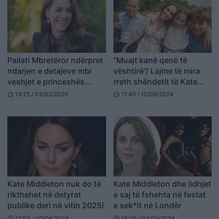
Pallati Mbretëror ndërpret
“Muajt kanë qenë të
ndarjen e detajeve mbi
vështirë”/ Lajme të mira
veshjet e princeshës
rreth shëndetit të Kate
Middleton
Middleton
19:25 / 03/02/2025
11:45 / 10/09/2024
schedule
schedule
Kate Middleton nuk do të
Kate Middleton dhe lidhjet
rikthehet në detyrat
e saj të fshehta në festat
publike deri në vitin 2025!
e sek*it në Londër
17:03 / 02/06/2024
15:00 / 02/05/2024
schedule
schedule