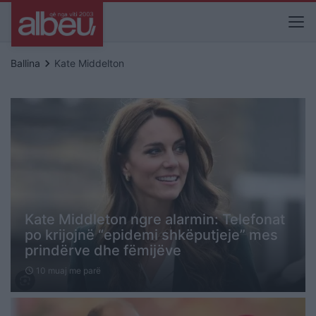
keyboard_arrow_right
Ballina
Kate Middelton
Kate Middleton ngre alarmin: Telefonat
po krijojnë “epidemi shkëputjeje” mes
prindërve dhe fëmijëve
10 muaj me parë
schedule