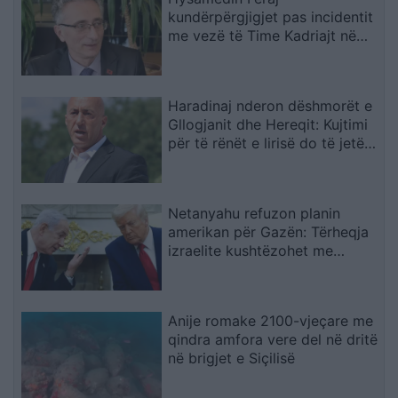
kundërpërgjigjet pas incidentit
me vezë të Time Kadriajt në
Kuvend: Kujton të kaluarën në
UÇK dhe lidhjet me Radojçiqin
Haradinaj nderon dëshmorët e
Gllogjanit dhe Hereqit: Kujtimi
për të rënët e lirisë do të jetë i
përjetshëm
Netanyahu refuzon planin
amerikan për Gazën: Tërheqja
izraelite kushtëzohet me
çarmatimin e Hamasit
Anije romake 2100-vjeçare me
qindra amfora vere del në dritë
në brigjet e Siçilisë