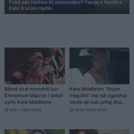
Frikë për rikthim të sëmundjes? Pamja e fundit e
Kate trazon rrjetin
Bëhet viral momenti kur
Kate Middleton “thyen
Emmanuel Macron i shkel
rregullin” me një zgjedhje
syrin Kate Middleton
mode që nuk pritej dhe
pas saj fshihet një
15:01 / 09/07/2025
16:39 / 08/07/2025
schedule
schedule
mesazh i fuqishëm