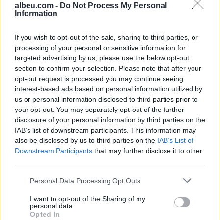
albeu.com -
Do Not Process My Personal
Information
If you wish to opt-out of the sale, sharing to third parties, or
Princ Harry dhe Meghan
Kate Middleton ka
processing of your personal or sensitive information for
thyejnë heshtjen për
ndërruar jetë? Ja çfarë
targeted advertising by us, please use the below opt-out
skandalin e fotos së Kate
përflitet në emisionin
section to confirm your selection. Please note that after your
britanik
12:28 / 14/03/2024
11:48 / 14/03/2024
schedule
schedule
opt-out request is processed you may continue seeing
interest-based ads based on personal information utilized by
us or personal information disclosed to third parties prior to
your opt-out. You may separately opt-out of the further
disclosure of your personal information by third parties on the
IAB’s list of downstream participants. This information may
also be disclosed by us to third parties on the
IAB’s List of
Downstream Participants
that may further disclose it to other
third parties.
Del fotoja e parë e Kate
Familja mbretërore në
Middelton, pas ndërhyrjes
krizë! Mikesha zbulon
Personal Data Processing Opt Outs
kirurgjikale
gjendjen e Kate Middleton
pas operacionit
I want to opt-out of the Sharing of my
09:49 / 05/03/2024
14:58 / 12/02/2024
schedule
schedule
personal data.
Opted In