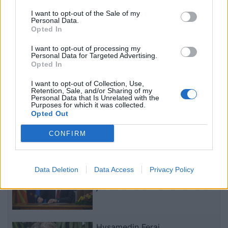
I want to opt-out of the Sale of my
Personal Data.
Opted In
I want to opt-out of processing my
Personal Data for Targeted Advertising.
Opted In
Princeshë Kate Middleton
I want to opt-out of Collection, Use,
Retention, Sale, and/or Sharing of my
në gjendje të rëndë
Personal Data that Is Unrelated with the
Purposes for which it was collected.
shëndetësore?! Çfarë
Opted Out
thuhet pas dyerve të
12:00 / 22/01/2024
schedule
pallatit mbretëror për
CONFIRM
shëndetin e princeshës!
të fundit
Afrim Gashi cakton 18 tetorin
Data Deletion
Data Access
Privacy Policy
për zgjedhjet e
jashtëzakonshme në Komunën
e Bërvenicës
Hysamedin Feraj