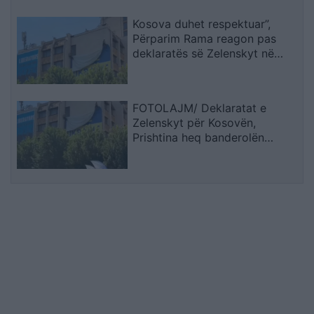
Kosova duhet respektuar”,
Përparim Rama reagon pas
deklaratës së Zelenskyt në
Beograd
FOTOLAJM/ Deklaratat e
Zelenskyt për Kosovën,
Prishtina heq banderolën
gjigande me mbishkrimin ‘Free
Ukraine’