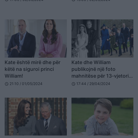
Kate është mirë dhe për
Kate dhe William
këtë na siguroi princi
publikojnë një foto
William!
mahnitëse për 13-vjetorin
e martesës
21:10 / 01/05/2024
17:44 / 29/04/2024
schedule
schedule