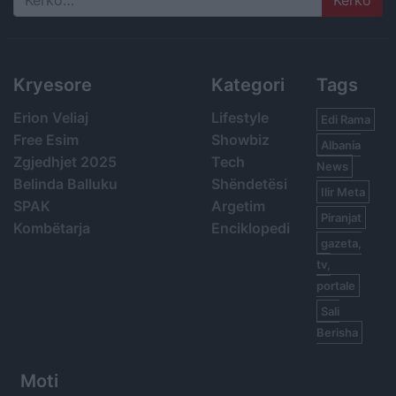
Search
Kryesore
Kategori
Tags
Erion Veliaj
Lifestyle
Edi Rama
Free Esim
Showbiz
Albania
Zgjedhjet 2025
Tech
News
Belinda Balluku
Shëndetësi
Ilir Meta
SPAK
Argetim
Piranjat
Kombëtarja
Enciklopedi
gazeta,
tv,
portale
Sali
Berisha
Moti