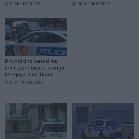
dhe arreston 3 persona
12:35 / 13/10/2022
16:13 / 06/10/2022
schedule
schedule
në Elbasan (VIDEO)
Dhunoi dhe kanosi me
armë zjarri gruan, pranga
62-vjeçarit në Tiranë
17:21 / 07/09/2022
schedule