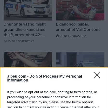
Dhunonte vazhdimisht
E denoncoi babai,
gruan dhe e kanosi me
arrestohet Vali Corleone
thikë, arrestohet 42-
09:51 / 22/03/2022
schedule
vjeçari në Durrës
15:36 / 30/03/2022
schedule
albeu.com -
Do Not Process My Personal
Information
Dhunoi dhe kanosi me
Kanosi me thikë të riun,
thikë bashkëshorten, në
në pranga 62-vjeçari në
If you wish to opt-out of the sale, sharing to third parties, or
pranga 57-vjeçari në Mat
Korçë
processing of your personal or sensitive information for
targeted advertising by us, please use the below opt-out
15:06 / 07/03/2022
14:56 / 02/03/2022
schedule
schedule
section to confirm your selection. Please note that after your