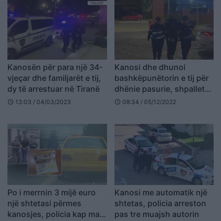
Kanosën për para një 34-
Kanosi dhe dhunoi
vjeçar dhe familjarët e tij,
bashkëpunëtorin e tij për
dy të arrestuar në Tiranë
dhënie pasurie, shpallet
në kërkim 31-vjeçari në
13:03 / 04/03/2023
08:34 / 05/12/2022
schedule
schedule
Tiranë
Po i merrnin 3 mijë euro
Kanosi me automatik një
një shtetasi përmes
shtetas, policia arreston
kanosjes, policia kap mat
pas tre muajsh autorin