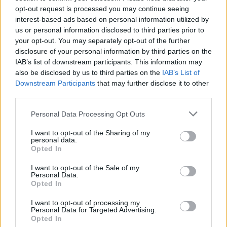
opt-out request is processed you may continue seeing
interest-based ads based on personal information utilized by
us or personal information disclosed to third parties prior to
your opt-out. You may separately opt-out of the further
disclosure of your personal information by third parties on the
IAB’s list of downstream participants. This information may
also be disclosed by us to third parties on the
IAB’s List of
Kanoste fqinjët më pas
Kishte kërcënuar
Downstream Participants
that may further disclose it to other
edhe policinë, në pranga
administratorin e një firme
third parties.
53 vjeçari në Tiranë
në Shkodër, arrestohet
56-vjeçari i shpallur në
Personal Data Processing Opt Outs
14:21 / 10/02/2022
11:12 / 21/12/2021
schedule
schedule
kërkim
I want to opt-out of the Sharing of my
personal data.
Opted In
I want to opt-out of the Sale of my
Personal Data.
Opted In
I want to opt-out of processing my
Personal Data for Targeted Advertising.
Kanosi bashkëshorten e
Kanoset përgjegjësi Zyrës
Opted In