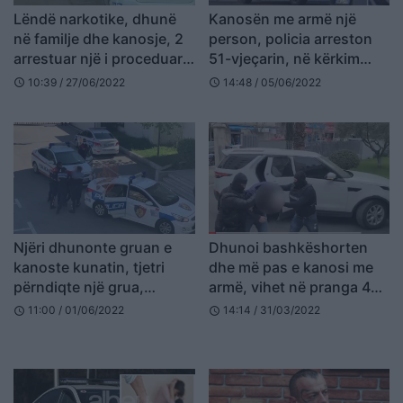
Lëndë narkotike, dhunë
Kanosën me armë një
në familje dhe kanosje, 2
person, policia arreston
arrestuar një i proceduar
51-vjeçarin, në kërkim
në Fier
djali i tij
10:39 / 27/06/2022
14:48 / 05/06/2022
schedule
schedule
Njëri dhunonte gruan e
Dhunoi bashkëshorten
kanoste kunatin, tjetri
dhe më pas e kanosi me
përndiqte një grua,
armë, vihet në pranga 44-
arrestohen dy shkodranët
vjeçari në Elbasan
11:00 / 01/06/2022
14:14 / 31/03/2022
schedule
schedule