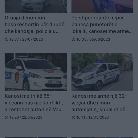
Gruaja denoncon
Po shpërndante nëpër
bashkëshortin për dhunë
banesa punëtorët e
dhe kanosje, policia u
lokalit, kanoset me armë
shkon në banesë: Gjen
një person në Shijak,
12:37 / 23/07/2023
10:05 / 05/06/2023
schedule
schedule
armën, por nuk kap
policia në kërkim të
autorin
autorit
Kanosi me thikë 65-
Kanosi me armë një 32-
vjeçarin pas një konflikti,
vjeçar dhe i mori
arrestohet autori në Vaun
automjetin, shpallet në
e Dejës
kërkim i riu nga Tropoja
12:28 / 22/05/2023
10:11 / 12/03/2023
schedule
schedule