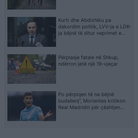
Kurti dhe Abdixhiku pa
dakordim politik, LVV-ja e LDK-
ja bëjnë të ditur veprimet e
radhës
Përplasje fatale në Shkup,
ndërron jetë një 19-vjeçar
Po përpiqen të na bëjnë
budallenj”, Morientes kritikon
Real Madridin për çështjen
Rodri