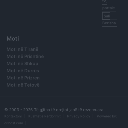
tv,
portale
Sali
Berisha
Moti
Moti në Tiranë
Moti në Prishtinë
Moti në Shkup
Moti në Durrës
Moti në Prizren
Moti në Tetovë
© 2003 -
2026 Të gjitha të drejtat janë të rezervuara!
Kontaktoni
Kushtet e Përdorimit
Privacy Policy
Powered by:
orihost.com