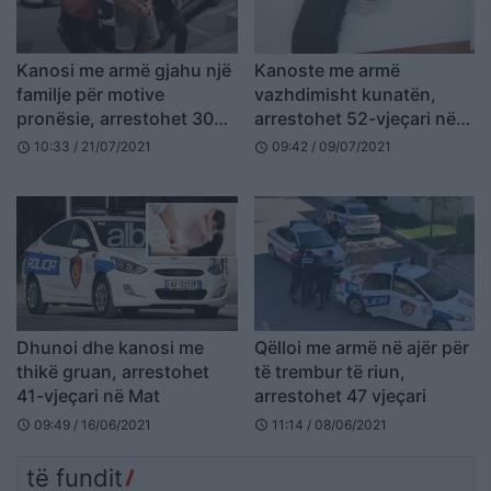
Kanosi me armë gjahu një
Kanoste me armë
familje për motive
vazhdimisht kunatën,
pronësie, arrestohet 30
arrestohet 52-vjeçari në
vjeçari në Mirditë
Durrës
10:33 / 21/07/2021
09:42 / 09/07/2021
schedule
schedule
Dhunoi dhe kanosi me
Qëlloi me armë në ajër për
thikë gruan, arrestohet
të trembur të riun,
41-vjeçari në Mat
arrestohet 47 vjeçari
09:49 / 16/06/2021
11:14 / 08/06/2021
schedule
schedule
të fundit