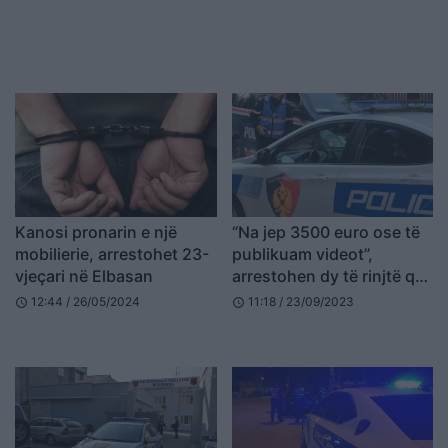
Kanosi pronarin e një
“Na jep 3500 euro ose të
mobilierie, arrestohet 23-
publikuam videot”,
vjeçari në Elbasan
arrestohen dy të rinjtë që
kanosën 63-vjeçarin
12:44 / 26/05/2024
11:18 / 23/09/2023
schedule
schedule