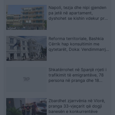
Napoli, tezja dhe nipi gjenden
pa jetë në apartament,
dyshohet se kishin vdekur prej
disa ditësh
Reforma territoriale, Bashkia
Cërrik hap konsultimin me
qytetarët, Doka: Vendimmarrja
të udhëhiqet nga nevojat e
komunitetit
Shkatërrohet në Spanjë rrjeti i
trafikimit të emigrantëve, 78
persona në pranga dhe 18
skafe të sekuestruara
Zbardhet zjarrvënia në Vlorë,
pranga 33-vjeçarit që dogji
banesën e konkurrentëve