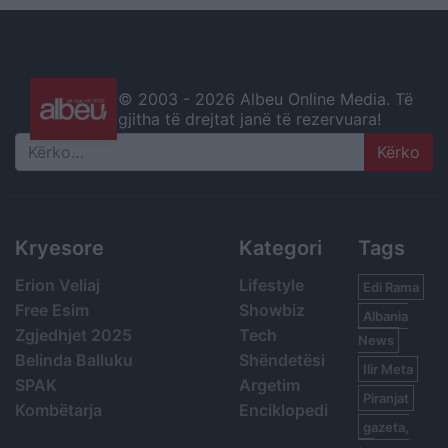
© 2003 -
2026 Albeu Online Media. Të
gjitha të drejtat janë të rezervuara!
Search
Kryesore
Kategori
Tags
Erion Veliaj
Lifestyle
Edi Rama
Free Esim
Showbiz
Albania
Zgjedhjet 2025
Tech
News
Belinda Balluku
Shëndetësi
Ilir Meta
SPAK
Argetim
Piranjat
Kombëtarja
Enciklopedi
gazeta,