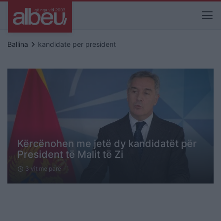
keyboard_arrow_right
Ballina
kandidate per president
Kërcënohen me jetë dy kandidatët për
President të Malit të Zi
3 vit me parë
schedule