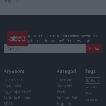
Belgium
© 2003 -
2026 Albeu Online Media. Të
gjitha të drejtat janë të rezervuara!
Search
Kryesore
Kategori
Tags
Erion Veliaj
Lifestyle
Edi Rama
Free Esim
Showbiz
Albania
Zgjedhjet 2025
Tech
News
Belinda Balluku
Shëndetësi
Ilir Meta
SPAK
Argetim