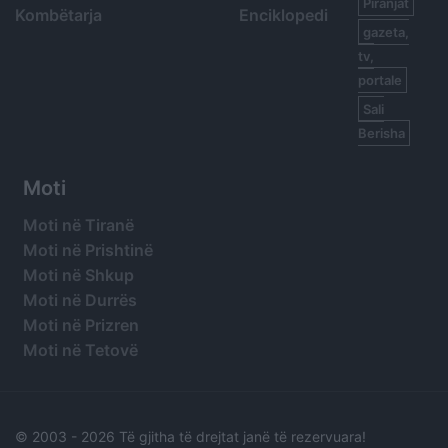
Piranjat
Kombëtarja
Enciklopedi
gazeta,
tv,
portale
Sali
Berisha
Moti
Moti në Tiranë
Moti në Prishtinë
Moti në Shkup
Moti në Durrës
Moti në Prizren
Moti në Tetovë
© 2003 -
2026 Të gjitha të drejtat janë të rezervuara!