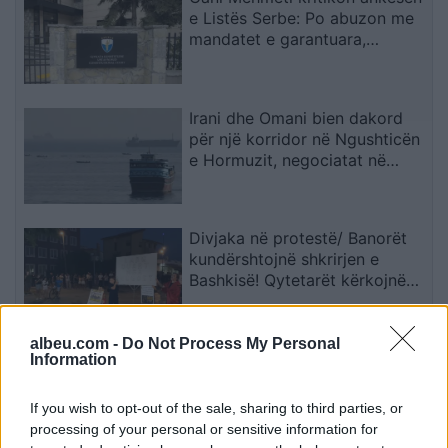
e Listës Serbe: Po abuzon me
mandatet e garantuara,
Kushtetuesja duhet t’ia ndalojë
veprimtarinë
Irani dhe Omani bien dakord
për një korridor në Ngushticën
e Hormuzit, negociatat në
fazën përfundimtare
Divjaka në protestë/ Banorët
kundërshtojnë shkrirjen e
Bashkisë! Qytetarët kërkojnë
mbështetjen e deputetëve
albeu.com -
Do Not Process My Personal
Kufizohet sot lëvizja e
Information
kamionëve mbi 20 tonë në
autoudhë
If you wish to opt-out of the sale, sharing to third parties, or
processing of your personal or sensitive information for