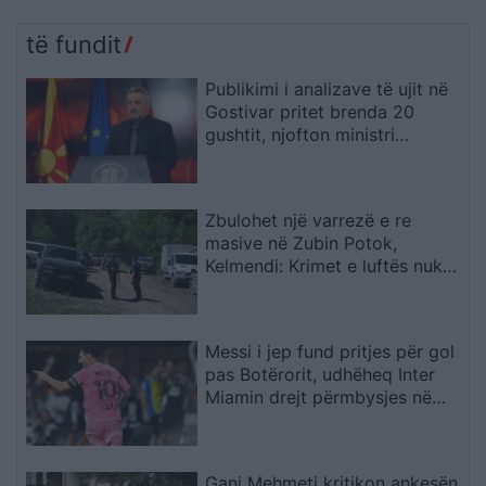
të fundit
Publikimi i analizave të ujit në
Gostivar pritet brenda 20
gushtit, njofton ministri
Klekovski
Zbulohet një varrezë e re
masive në Zubin Potok,
Kelmendi: Krimet e luftës nuk
parashkruhen kurrë
Messi i jep fund pritjes për gol
pas Botërorit, udhëheq Inter
Miamin drejt përmbysjes në
Kupën e Ligës
Gani Mehmeti kritikon ankesën