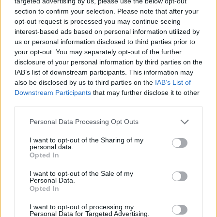
targeted advertising by us, please use the below opt-out
section to confirm your selection. Please note that after your
opt-out request is processed you may continue seeing
interest-based ads based on personal information utilized by
us or personal information disclosed to third parties prior to
your opt-out. You may separately opt-out of the further
disclosure of your personal information by third parties on the
IAB’s list of downstream participants. This information may
also be disclosed by us to third parties on the
IAB’s List of
Downstream Participants
that may further disclose it to other
third parties.
Personal Data Processing Opt Outs
I want to opt-out of the Sharing of my
personal data.
Opted In
I want to opt-out of the Sale of my
Personal Data.
Opted In
Esim for Global
|
Esim for Europe
|
Esim for Caribbean
|
Esim for USA
|
Esim for Italy
|
Esim for Spain
|
Esim
I want to opt-out of processing my
Personal Data for Targeted Advertising.
for Turkey
|
Esim for Germany
|
Esim for Greece
|
Esim