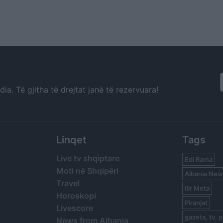
a. Të gjitha të drejtat janë të rezervuara!
Linqet
Tags
Live tv shqiptare
Edi Rama
Moti në Shqipëri
Albania New
Travel
Ilir Meta
Horoskopi
Piranjat
Livescore
gazeta, tv, p
News from Albania