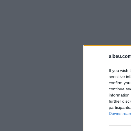
albeu.com
If you wish 
sensitive in
confirm you
continue se
information 
further disc
participants
Downstream 