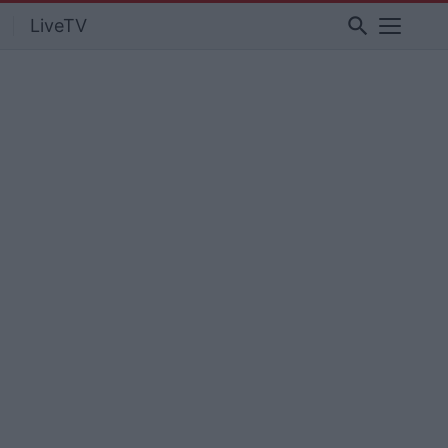
search
LiveTV