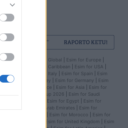
Esim for Global
|
Esim for Europe
|
Esim for Caribbean
|
Esim for USA
|
Esim for Italy
|
Esim for Spain
|
Esim
for Turkey
|
Esim for Germany
|
Esim
for Greece
|
Esim for Asia
|
Esim for
World Cup 2026
|
Esim for Saudi
Arabia
|
Esim for Egypt
|
Esim for
United Arab Emirates
|
Esim for
Balkans
|
Esim for Morocco
|
Esim for
China
|
Esim for United Kingdom
|
Esim