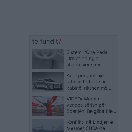
të fundit
Sistemi “One Pedal
Drive” po ngjall
shqetësime për
shtimin e aksidenteve
Audi përgatit një
me automjetet
kthesë të fortë në
elektrike
kabinë, rikthen më
shumë kontrolle fizike
VIDEO/ Merino
vendos sërish për
Spanjën, Belgjika bie
2-1 dhe “Furia e Kuqe”
Konflikti në Lindjen e
siguron duelin me
Mesme/ SHBA-të
Francën në