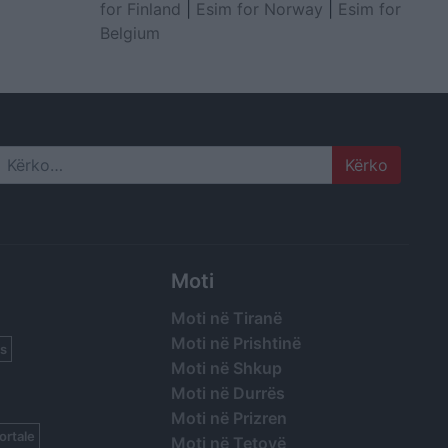
for Finland
|
Esim for Norway
|
Esim for
Belgium
Search
Moti
Moti në Tiranë
Moti në Prishtinë
s
Moti në Shkup
Moti në Durrës
Moti në Prizren
ortale
Moti në Tetovë