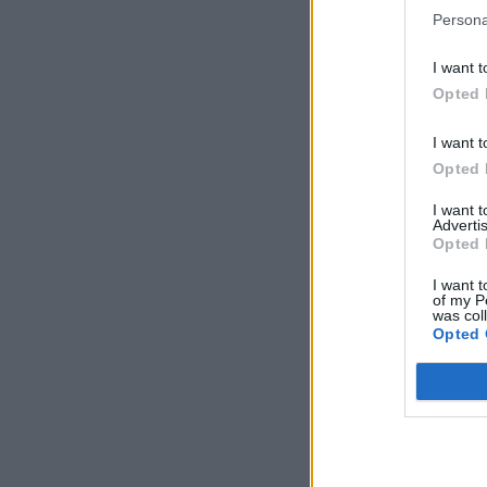
Persona
I want t
Opted 
I want t
Opted 
I want 
Advertis
Opted 
I want t
of my P
was col
Opted 