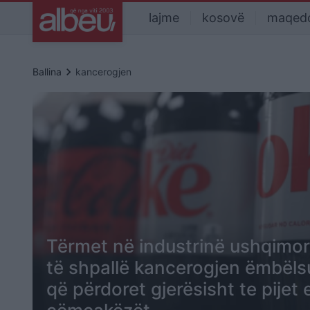
lajme
kosovë
maqed
keyboard_arrow_right
Ballina
kancerogjen
Tërmet në industrinë ushqimor
të shpallë kancerogjen ëmbëlsue
që përdoret gjerësisht te pijet