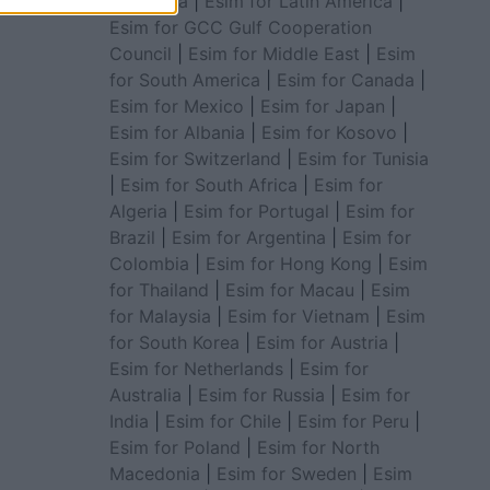
for Africa
|
Esim for Latin America
|
Esim for GCC Gulf Cooperation
Council
|
Esim for Middle East
|
Esim
for South America
|
Esim for Canada
|
Esim for Mexico
|
Esim for Japan
|
Esim for Albania
|
Esim for Kosovo
|
Esim for Switzerland
|
Esim for Tunisia
|
Esim for South Africa
|
Esim for
Algeria
|
Esim for Portugal
|
Esim for
Brazil
|
Esim for Argentina
|
Esim for
Colombia
|
Esim for Hong Kong
|
Esim
for Thailand
|
Esim for Macau
|
Esim
for Malaysia
|
Esim for Vietnam
|
Esim
for South Korea
|
Esim for Austria
|
Esim for Netherlands
|
Esim for
Australia
|
Esim for Russia
|
Esim for
India
|
Esim for Chile
|
Esim for Peru
|
Esim for Poland
|
Esim for North
Macedonia
|
Esim for Sweden
|
Esim