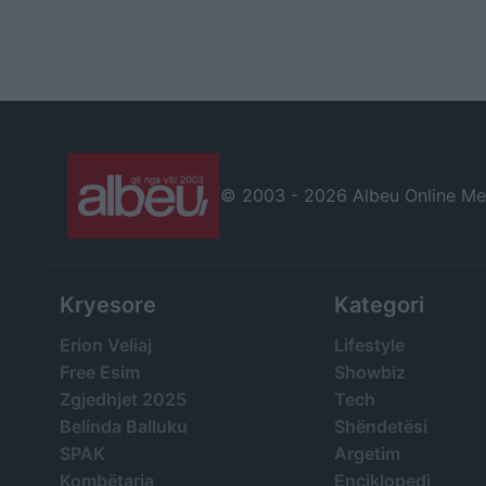
© 2003 -
2026 Albeu Online Medi
Kryesore
Kategori
Erion Veliaj
Lifestyle
Free Esim
Showbiz
Zgjedhjet 2025
Tech
Belinda Balluku
Shëndetësi
SPAK
Argetim
Kombëtarja
Enciklopedi