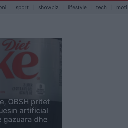
oni
sport
showbiz
lifestyle
tech
moti
e, OBSH pritet
sin artificial
 e gazuara dhe