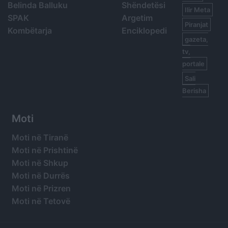
Belinda Balluku
Shëndetësi
Ilir Meta
SPAK
Argetim
Piranjat
Kombëtarja
Enciklopedi
gazeta,
tv,
portale
Sali
Berisha
Moti
Moti në Tiranë
Moti në Prishtinë
Moti në Shkup
Moti në Durrës
Moti në Prizren
Moti në Tetovë