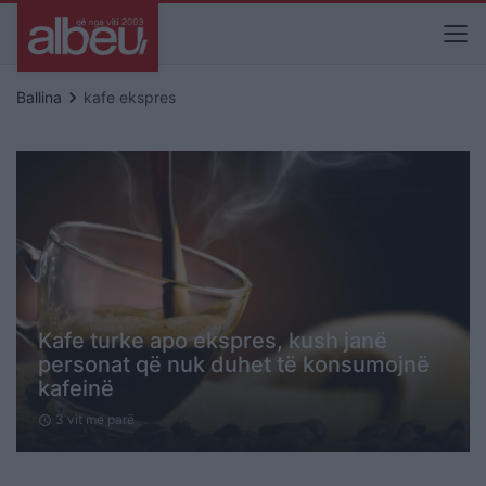
keyboard_arrow_right
Ballina
kafe ekspres
Kafe turke apo ekspres, kush janë
personat që nuk duhet të konsumojnë
kafeinë
3 vit me parë
schedule