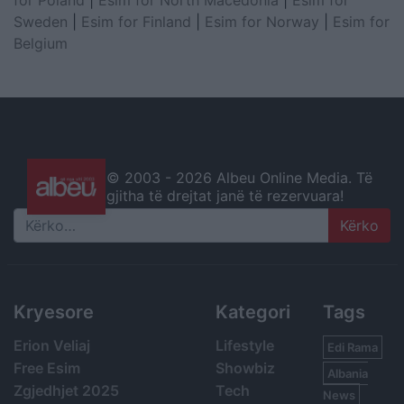
Sweden
|
Esim for Finland
|
Esim for Norway
|
Esim for
Belgium
© 2003 -
2026 Albeu Online Media. Të
gjitha të drejtat janë të rezervuara!
Search
Kryesore
Kategori
Tags
Erion Veliaj
Lifestyle
Edi Rama
Free Esim
Showbiz
Albania
Zgjedhjet 2025
Tech
News