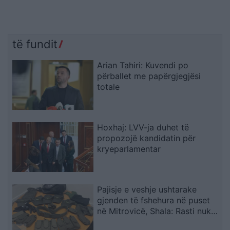
të fundit
Arian Tahiri: Kuvendi po
përballet me papërgjegjësi
totale
Hoxhaj: LVV-ja duhet të
propozojë kandidatin për
kryeparlamentar
Pajisje e veshje ushtarake
gjenden të fshehura në puset
në Mitrovicë, Shala: Rasti nuk
mund të shihet si incident i