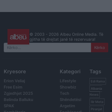
© 2003 -
2026 Albeu Online Media. Të
gjitha të drejtat janë të rezervuara!
Search
Kryesore
Kategori
Tags
Erion Veliaj
Lifestyle
Edi Rama
Free Esim
Showbiz
Albania
Zgjedhjet 2025
Tech
News
Belinda Balluku
Shëndetësi
Ilir Meta
SPAK
Argetim
Piranjat
Kombëtarja
Enciklopedi