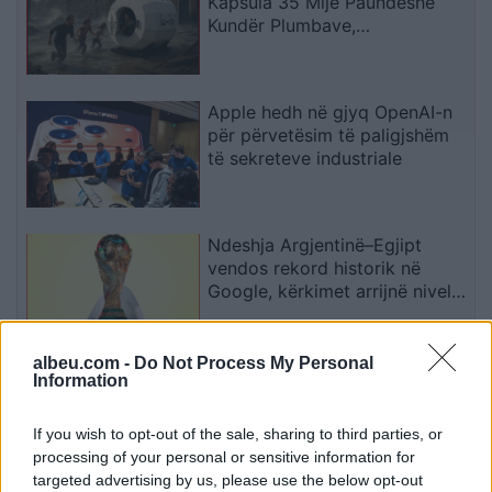
Kapsula 35 Mijë Paundëshe
Kundër Plumbave,
Shpërthimeve dhe Fatkeqësive
Natyrore
Apple hedh në gjyq OpenAI-n
për përvetësim të paligjshëm
të sekreteve industriale
Ndeshja Argjentinë–Egjipt
vendos rekord historik në
Google, kërkimet arrijnë nivele
të papara
albeu.com -
Do Not Process My Personal
Kina zbulon robotë humanoidë
Information
tepër realistë, të projektuar për
shoqëri afatgjatë
If you wish to opt-out of the sale, sharing to third parties, or
processing of your personal or sensitive information for
targeted advertising by us, please use the below opt-out