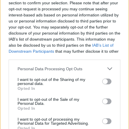
section to confirm your selection. Please note that after your
opt-out request is processed you may continue seeing
interest-based ads based on personal information utilized by
us or personal information disclosed to third parties prior to
your opt-out. You may separately opt-out of the further
disclosure of your personal information by third parties on the
IAB’s list of downstream participants. This information may
also be disclosed by us to third parties on the
IAB’s List of
Downstream Participants
that may further disclose it to other
third parties.
Personal Data Processing Opt Outs
I want to opt-out of the Sharing of my
personal data.
Opted In
I want to opt-out of the Sale of my
Personal Data.
Opted In
Esim for Global
|
Esim for Europe
|
Esim for Caribbean
|
Esim for USA
|
Esim for Italy
|
Esim for Spain
|
Esim
I want to opt-out of processing my
for Turkey
|
Esim for Germany
|
Esim for Greece
|
Esim
Personal Data for Targeted Advertising.
Opted In