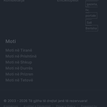
gazeta,
tv,
portale
Sali
Berisha
Moti
Moti në Tiranë
Moti në Prishtinë
Moti në Shkup
Moti në Durrës
Moti në Prizren
Moti në Tetovë
© 2003 -
2026 Të gjitha të drejtat janë të rezervuara!
Kontaktoni
Kushtet e Përdorimit
Privacy Policy
Powered by: