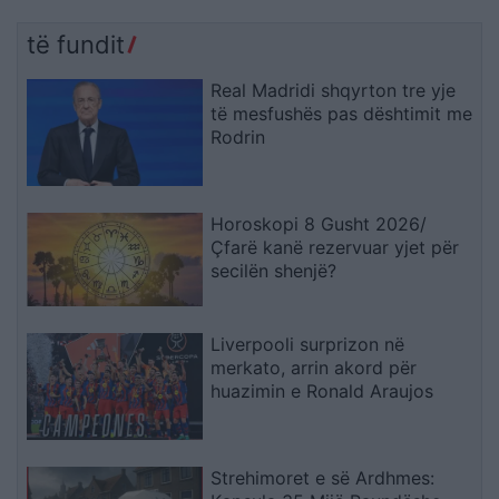
të fundit
Real Madridi shqyrton tre yje
të mesfushës pas dështimit me
Rodrin
Horoskopi 8 Gusht 2026/
Çfarë kanë rezervuar yjet për
secilën shenjë?
Liverpooli surprizon në
merkato, arrin akord për
huazimin e Ronald Araujos
Strehimoret e së Ardhmes: