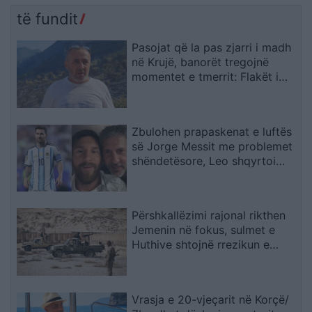
të fundit
Pasojat që la pas zjarri i madh
në Krujë, banorët tregojnë
momentet e tmerrit: Flakët i
kemi mbajtur vetë nën kontroll,
zjarrfikësja fiku vetëm vatrat e
vogla (VIDEO)
Zbulohen prapaskenat e luftës
së Jorge Messit me problemet
shëndetësore, Leo shqyrtoi
largimin nga Botërori
Përshkallëzimi rajonal rikthen
Jemenin në fokus, sulmet e
Huthive shtojnë rrezikun e
zgjerimit të luftës
Vrasja e 20-vjeçarit në Korçë/