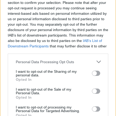
section to confirm your selection. Please note that after your
opt-out request is processed you may continue seeing
interest-based ads based on personal information utilized by
us or personal information disclosed to third parties prior to
your opt-out. You may separately opt-out of the further
disclosure of your personal information by third parties on the
IAB’s list of downstream participants. This information may
also be disclosed by us to third parties on the
IAB’s List of
Downstream Participants
that may further disclose it to other
third parties.
Personal Data Processing Opt Outs
I want to opt-out of the Sharing of my
personal data.
Opted In
I want to opt-out of the Sale of my
Personal Data.
Opted In
Esim for Global
|
Esim for Europe
|
Esim for Caribbean
|
Esim for USA
|
Esim for Italy
|
Esim for Spain
|
Esim
I want to opt-out of processing my
for Turkey
|
Esim for Germany
|
Esim for Greece
|
Esim
Personal Data for Targeted Advertising.
Opted In