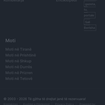
Kombëtarja
Enciklopedi
gazeta,
tv,
portale
Sali
Berisha
Moti
Moti në Tiranë
Moti në Prishtinë
Moti në Shkup
Moti në Durrës
Moti në Prizren
Moti në Tetovë
© 2003 -
2026 Të gjitha të drejtat janë të rezervuara!
Kontaktoni
Kushtet e Përdorimit
Privacy Policy
Powered by: