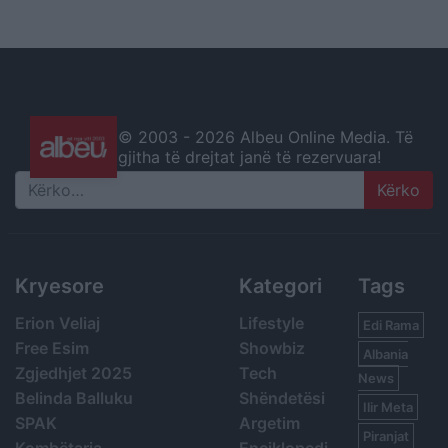
© 2003 -
2026 Albeu Online Media. Të
gjitha të drejtat janë të rezervuara!
Search
Kryesore
Kategori
Tags
Erion Veliaj
Lifestyle
Edi Rama
Free Esim
Showbiz
Albania
Zgjedhjet 2025
Tech
News
Belinda Balluku
Shëndetësi
Ilir Meta
SPAK
Argetim
Piranjat