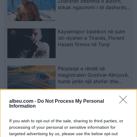
Zbardhet dëshmia e autorit,
shkak ngacmimi i të dashurës
nga viktima
Kayserispor bashkon në sulm
ish-dyshen e Tiranës, Florent
Hasani firmos në Turqi
Përplasje e rëndë në
magjistralen Gostivar-Kërçovë,
humb jetën një shofer dhe
plagoset rëndë një tjetër
albeu.com -
Do Not Process My Personal
Katër klubet e mëdha
Information
europiane në garë për
sulmuesin e Brentfordit, Igor
If you wish to opt-out of the sale, sharing to third parties, or
Thiago
processing of your personal or sensitive information for
targeted advertising by us, please use the below opt-out