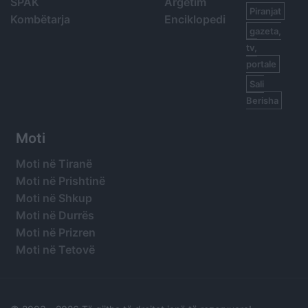
SPAK
Argetim
Piranjat
Kombëtarja
Enciklopedi
gazeta,
tv,
portale
Sali
Berisha
Moti
Moti në Tiranë
Moti në Prishtinë
Moti në Shkup
Moti në Durrës
Moti në Prizren
Moti në Tetovë