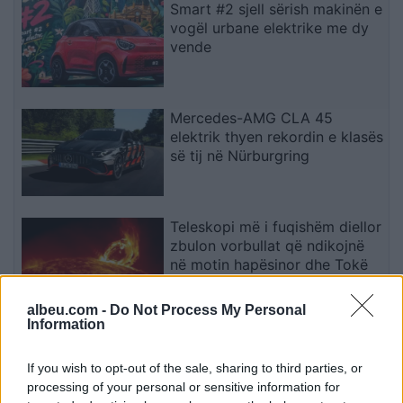
Smart #2 sjell sërish makinën e
vogël urbane elektrike me dy
vende
Mercedes-AMG CLA 45
elektrik thyen rekordin e klasës
së tij në Nürburgring
Teleskopi më i fuqishëm diellor
zbulon vorbullat që ndikojnë
në motin hapësinor dhe Tokë
albeu.com -
Do Not Process My Personal
Information
Bllokime të papritura të
llogarive të WhatsApp-it në të
If you wish to opt-out of the sale, sharing to third parties, or
gjithë botën
processing of your personal or sensitive information for