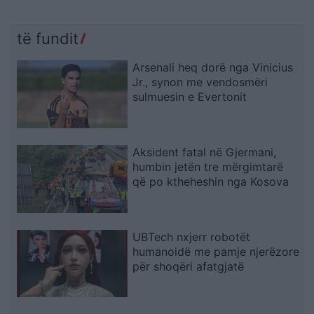
të fundit
Arsenali heq dorë nga Vinicius
Jr., synon me vendosmëri
sulmuesin e Evertonit
Aksident fatal në Gjermani,
humbin jetën tre mërgimtarë
që po ktheheshin nga Kosova
UBTech nxjerr robotët
humanoidë me pamje njerëzore
për shoqëri afatgjatë