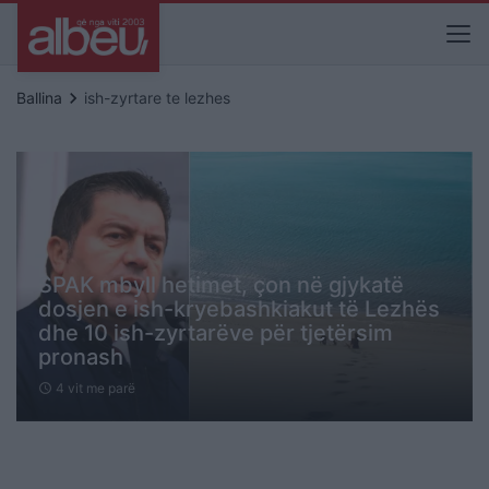
keyboard_arrow_right
Ballina
ish-zyrtare te lezhes
SPAK mbyll hetimet, çon në gjykatë
dosjen e ish-kryebashkiakut të Lezhës
dhe 10 ish-zyrtarëve për tjetërsim
pronash
4 vit me parë
schedule