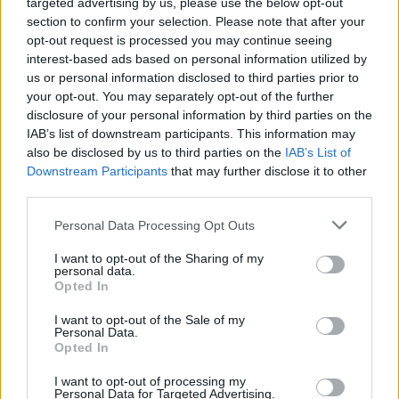
targeted advertising by us, please use the below opt-out
section to confirm your selection. Please note that after your
opt-out request is processed you may continue seeing
interest-based ads based on personal information utilized by
us or personal information disclosed to third parties prior to
your opt-out. You may separately opt-out of the further
disclosure of your personal information by third parties on the
IAB’s list of downstream participants. This information may
also be disclosed by us to third parties on the
IAB’s List of
Downstream Participants
that may further disclose it to other
third parties.
Personal Data Processing Opt Outs
I want to opt-out of the Sharing of my
personal data.
Opted In
I want to opt-out of the Sale of my
Personal Data.
Opted In
Esim for Global
|
Esim for Europe
|
Esim for Caribbean
I want to opt-out of processing my
|
Esim for USA
|
Esim for Italy
|
Esim for Spain
|
Esim
Personal Data for Targeted Advertising.