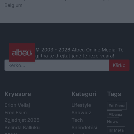
Belgium
© 2003 -
2026 Albeu Online Media. Të
gjitha të drejtat janë të rezervuara!
Search
Kryesore
Kategori
Tags
Erion Veliaj
Lifestyle
Edi Rama
Free Esim
Showbiz
Albania
Zgjedhjet 2025
Tech
News
Belinda Balluku
Shëndetësi
Ilir Meta