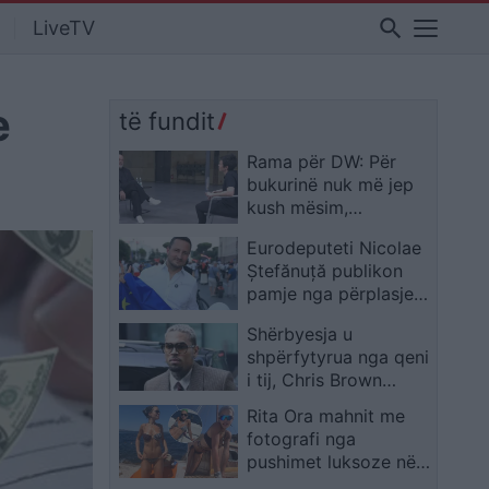
search
LiveTV
e
të fundit
Rama për DW: Për
bukurinë nuk më jep
kush mësim,
dorëheqja s’ka qenë
Eurodeputeti Nicolae
dhe s’do të jetë
Ștefănuță publikon
opsion
pamje nga përplasjet
para Kuvendit: Dhuna
Shërbyesja u
policore ndaj
shpërfytyrua nga qeni
protestuesve është e
i tij, Chris Brown
papranueshme
dënohet me gjobë
Rita Ora mahnit me
prej 13 milionë
fotografi nga
dollarësh
pushimet luksoze në
Mykonos: Kisha