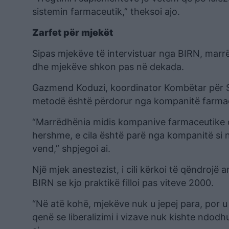
sistemin farmaceutik,” theksoi ajo.
Zarfet për mjekët
Sipas mjekëve të intervistuar nga BIRN, mar
dhe mjekëve shkon pas në dekada.
Gazmend Koduzi, koordinator Kombëtar për S
metodë është përdorur nga kompanitë farmaceu
“Marrëdhënia midis kompanive farmaceutike dh
hershme, e cila është parë nga kompanitë si nj
vend,” shpjegoi ai.
Një mjek anestezist, i cili kërkoi të qëndrojë 
BIRN se kjo praktikë filloi pas viteve 2000.
“Në atë kohë, mjekëve nuk u jepej para, por u
qenë se liberalizimi i vizave nuk kishte ndodh