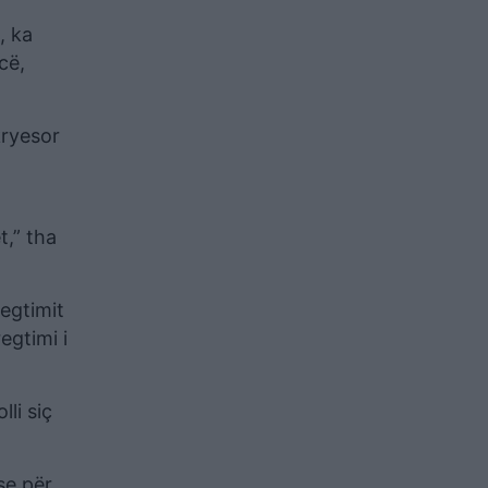
, ka
cë,
kryesor
t,” tha
regtimit
egtimi i
li siç
se për