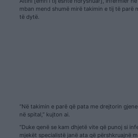
Altini [emri i tij është ndryshuar], infermier
mban mend shumë mirë takimin e tij të parë m
të dytë.
“Në takimin e parë që pata me drejtorin gjen
në spital,” kujton ai.
“Duke qenë se kam dhjetë vite që punoj si infe
mjekët specialistë janë ata që përshkruajnë më