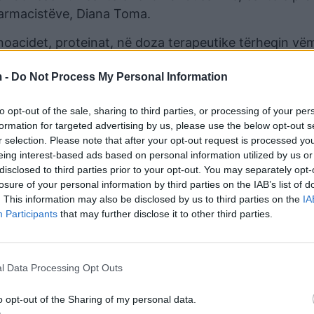
 Farmacistëve, Diana Toma.
minoacidet, proteinat, në doza terapeutike tërheqin v
u përdorur për një diagnozë të caktuar, por në dozat 
 -
Do Not Process My Personal Information
 vlerësoj si abuzim praninë e tyre në recetat mjekës
to opt-out of the sale, sharing to third parties, or processing of your per
menteve nga mjekët filloi në vitin 2014 dhe arriti p
formation for targeted advertising by us, please use the below opt-out s
r selection. Please note that after your opt-out request is processed y
 një linjat kryesore të të ardhurave për tregun farm
eing interest-based ads based on personal information utilized by us or
disclosed to third parties prior to your opt-out. You may separately opt-
një kërkese për intervistë mbi marrëdhënien informale t
losure of your personal information by third parties on the IAB’s list of
. This information may also be disclosed by us to third parties on the
IA
Participants
that may further disclose it to other third parties.
ilustruese
l Data Processing Opt Outs
 të përqendruara të lëndëve ushqyese – minerale dh
ushqyes ose fiziologjik që tregtohen në formë pilule.
o opt-out of the Sharing of my personal data.
egtia e tyre rregullohet nga Agjencia Kombëtare e Us