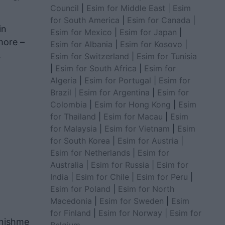
Council
|
Esim for Middle East
|
Esim
for South America
|
Esim for Canada
|
in
Esim for Mexico
|
Esim for Japan
|
more –
Esim for Albania
|
Esim for Kosovo
|
.
Esim for Switzerland
|
Esim for Tunisia
|
Esim for South Africa
|
Esim for
Algeria
|
Esim for Portugal
|
Esim for
Brazil
|
Esim for Argentina
|
Esim for
Colombia
|
Esim for Hong Kong
|
Esim
for Thailand
|
Esim for Macau
|
Esim
for Malaysia
|
Esim for Vietnam
|
Esim
for South Korea
|
Esim for Austria
|
Esim for Netherlands
|
Esim for
Australia
|
Esim for Russia
|
Esim for
India
|
Esim for Chile
|
Esim for Peru
|
Esim for Poland
|
Esim for North
Macedonia
|
Esim for Sweden
|
Esim
for Finland
|
Esim for Norway
|
Esim for
anishme
Belgium