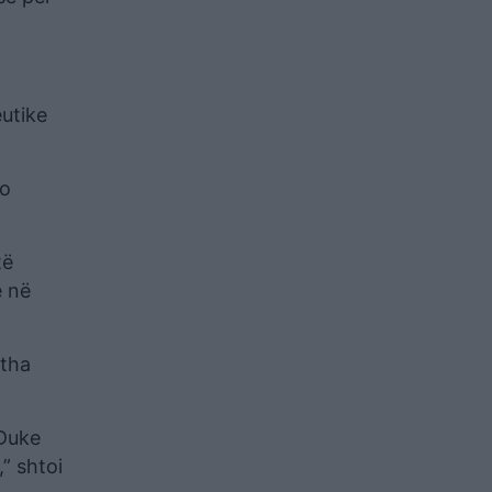
utike
jo
të
e në
 tha
“Duke
” shtoi