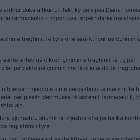
 ka ardhur duke u tkurrur, fakt ky që sipas Diana Tomës
nxhirin farmaceutik – importues, shpërndarës me shumi
zhin e tregtimit të tyre dhe janë kthyer në burimin 
është shteti që dikton çmimin e tregtimit të tij, për
ë cilat përcaktojnë çmimin me të cilin ai do të tregtohe
ë mbijetuar, rrjedhojë kjo e përcaktimit të marzhit të t
ia, për pjesën dërrmuese të sistemit farmaceutik, tr
shtoi ajo.
ra gjithashtu shumë të thjeshta dhe pa hallka kontrol
nga regjistrimi i tyre.
on, por fatkeqësisht është kthyer në patericë mbajtë