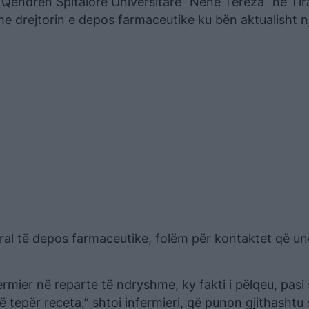
 në Qendrën Spitalore Universitare “Nënë Tereza” në Tir
e drejtorin e depos farmaceutike ku bën aktualisht n
eral të depos farmaceutike, folëm për kontaktet që u
rmier në reparte të ndryshme, ky fakti i pëlqeu, pasi s
 tepër receta,” shtoi infermieri, që punon gjithashtu 