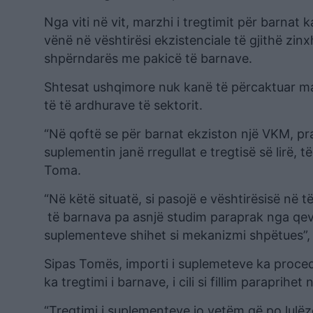
Nga viti në vit, marzhi i tregtimit për barnat
vënë në vështirësi ekzistenciale të gjithë zi
shpërndarës me pakicë të barnave.
Shtesat ushqimore nuk kanë të përcaktuar mar
të të ardhurave të sektorit.
“Në qoftë se për barnat ekziston një VKM, pra 
suplementin janë rregullat e tregtisë së lirë, t
Toma.
“Në këtë situatë, si pasojë e vështirësisë në t
të barnava pa asnjë studim paraprak nga qever
suplementeve shihet si mekanizmi shpëtues”, 
Sipas Tomës, importi i suplemeteve ka procedu
ka tregtimi i barnave, i cili si fillim paraprihet 
“Tregtimi i suplementeve jo vetëm që po lulëz