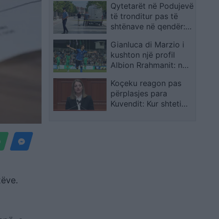
Qytetarët në Podujevë
nevojë për një
të tronditur pas të
rifreskim shpirtëror
shtënave në qendër:
Katastrofë, pasha
Gianluca di Marzio i
Zotin!
kushton një profil
Albion Rrahmanit: nga
Podujeva te Venezia,
Koçeku reagon pas
sulmuesi kosovar
përplasjes para
pranë kalimit në Serie
Kuvendit: Kur shteti
A
mbetet pa argumente,
i mbeten vetëm
prangat dhe shkopi i
gomës
tëve.