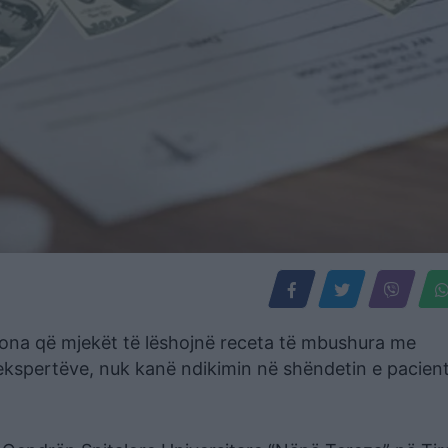
iona që mjekët të lëshojnë receta të mbushura me
ekspertëve, nuk kanë ndikimin në shëndetin e pacien