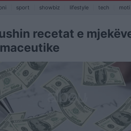
oni
sport
showbiz
lifestyle
tech
moti
ushin recetat e mjekëv
armaceutike