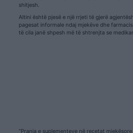
shitjesh.
Altini është pjesë e një rrjeti të gjerë agjent
pagesat informale ndaj mjekëve dhe farmacist
të cila janë shpesh më të shtrenjta se medik
“Prania e suplementeve në recetat mjekësor