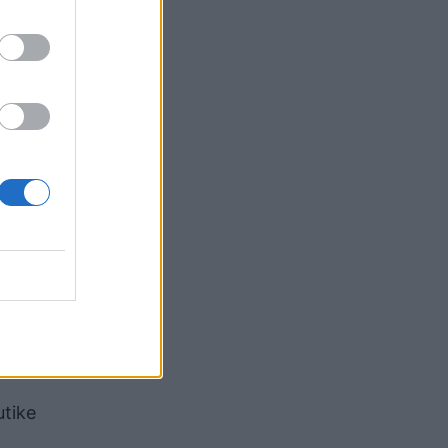
t me
hekur,
huar
 1700
utike