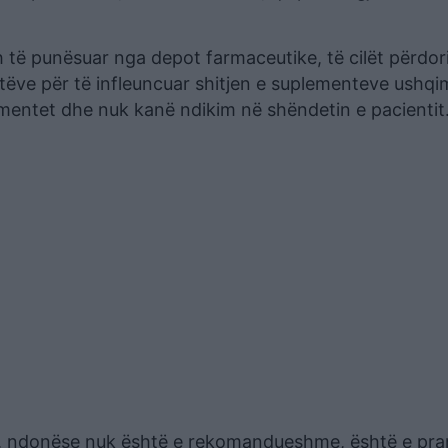
ësh të punësuar nga depot farmaceutike, të cilët përdor
ëve për të infleuncuar shitjen e suplementeve ushqi
amentet dhe nuk kanë ndikim në shëndetin e pacientit
e, ndonëse nuk është e rekomandueshme, është e pr