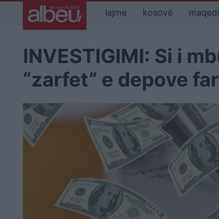
lajme
kosovë
maqed
INVESTIGIMI: Si i mb
“zarfet” e depove f