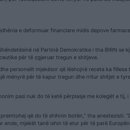
rëdhënia e deformuar financiare midis depove farmace
hëndetësinë në Partinë Demokratike i tha BIRN se k
tike për të zgjeruar tregun e shitjeve.
e personelit mjekësor që lëshojnë receta ka fillesa 
ë mënyrë për të kapur tregun dhe rritur shitjet e tyr
anonim pasi nuk do të ketë përplasje me kolegët e tij, i
 premtohej që do të shihnin botën,” tha anestezisti. 
ur ende, mjekët tanë ishin të etur për të parë Europën,