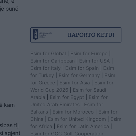
anë, e
jë punë
Esim for Global
|
Esim for Europe
|
Esim for Caribbean
|
Esim for USA
|
Esim for Italy
|
Esim for Spain
|
Esim
for Turkey
|
Esim for Germany
|
Esim
for Greece
|
Esim for Asia
|
Esim for
World Cup 2026
|
Esim for Saudi
Arabia
|
Esim for Egypt
|
Esim for
United Arab Emirates
|
Esim for
në kam
Balkans
|
Esim for Morocco
|
Esim for
China
|
Esim for United Kingdom
|
Esim
ipas tij
for Africa
|
Esim for Latin America
|
si agjent
Esim for GCC Gulf Cooperation