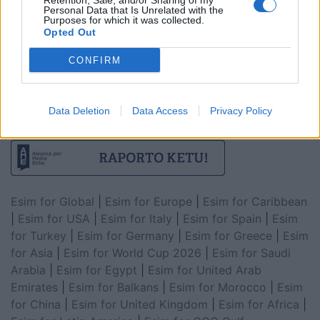
Retention, Sale, and/or Sharing of my
Personal Data that Is Unrelated with the
Purposes for which it was collected.
Opted Out
CONFIRM
Data Deletion
Data Access
Privacy Policy
Esim for Global
|
Esim for Europe
|
Esim for Caribbean
|
Esim for USA
|
Esim for Italy
|
Esim for Spain
|
Esim
for Turkey
|
Esim for Germany
|
Esim for Greece
|
Esim
for Asia
|
Esim for World Cup 2026
|
Esim for Saudi
Arabia
|
Esim for Egypt
|
Esim for United Arab
Emirates
|
Esim for Balkans
|
Esim for Morocco
|
Esim
for China
|
Esim for United Kingdom
|
Esim for Africa
|