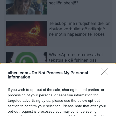
secilën shenjë?
Teleskopi më i fuqishëm diellor
zbulon vorbullat që ndikojnë
në motin hapësinor të Tokës
WhatsApp teston mesazhet
tekstuale që fshihen pas
leximit të parë
albeu.com -
Do Not Process My Personal
Information
Pas dy vitesh në kërkim për
If you wish to opt-out of the sale, sharing to third parties, or
dosjen e inceneratorit të
processing of your personal or sensitive information for
Tiranës, arrestohet Renardo
targeted advertising by us, please use the below opt-out
Nallbani në Palasë
section to confirm your selection. Please note that after your
opt-out request is processed you may continue seeing