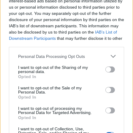
Mazda konfirmon rikthimin e
interest-based ads based on personal information utilized by
CX-3, gjenerata e re pritet në
us or personal information disclosed to third parties prior to
vitin 2027
your opt-out. You may separately opt-out of the further
disclosure of your personal information by third parties on the
IAB’s list of downstream participants. This information may
also be disclosed by us to third parties on the
IAB’s List of
Valverde rrëfen befasinë nga
Downstream Participants
that may further disclose it to other
Mourinho: Nuk e mendoja se
third parties.
do të ishte kështu
Personal Data Processing Opt Outs
I want to opt-out of the Sharing of my
personal data.
Arrestohet 73-vjeçari në Krujë,
Opted In
ndezi zjarr për të djegur barin
dhe flakët u përhapën drejt
I want to opt-out of the Sale of my
malit
Personal Data.
Opted In
I want to opt-out of processing my
Personal Data for Targeted Advertising.
Opted In
I want to opt-out of Collection, Use,