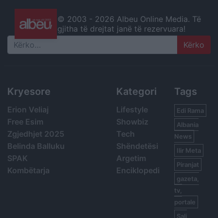
© 2003 -
2026 Albeu Online Media. Të
gjitha të drejtat janë të rezervuara!
Search
Kryesore
Kategori
Tags
Erion Veliaj
Lifestyle
Edi Rama
Free Esim
Showbiz
Albania
Zgjedhjet 2025
Tech
News
Belinda Balluku
Shëndetësi
Ilir Meta
SPAK
Argetim
Piranjat
Kombëtarja
Enciklopedi
gazeta,
tv,
portale
Sali