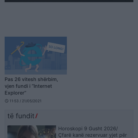
Pas 26 vitesh shërbim,
vjen fundi i “Internet
Explorer”
11:53 / 21/05/2021
schedule
të fundit
Horoskopi 9 Gusht 2026/
Çfarë kanë rezervuar yjet për