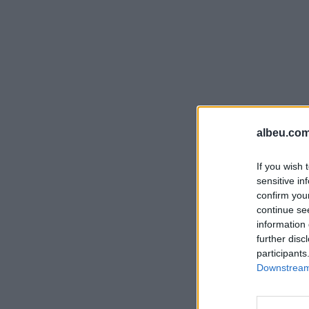
albeu.com
If you wish 
sensitive in
confirm you
continue se
information 
further disc
participants
Downstream 