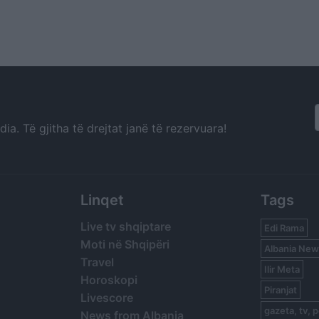
a. Të gjitha të drejtat janë të rezervuara!
Linqet
Tags
Live tv shqiptare
Edi Rama
Moti në Shqipëri
Albania New
Travel
Ilir Meta
Horoskopi
Piranjat
Livescore
gazeta, tv, p
News from Albania