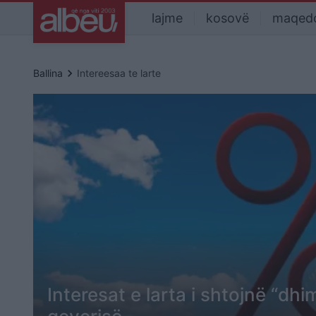
lajme
kosovë
maqed
keyboard_arrow_right
Ballina
Intereesaa te larte
Interesat e larta i shtojnë “dh