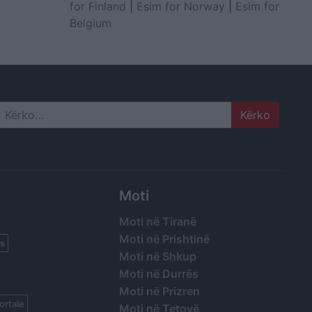
for Finland
|
Esim for Norway
|
Esim for
Belgium
Search
Moti
Moti në Tiranë
Moti në Prishtinë
s
Moti në Shkup
Moti në Durrës
Moti në Prizren
ortale
Moti në Tetovë