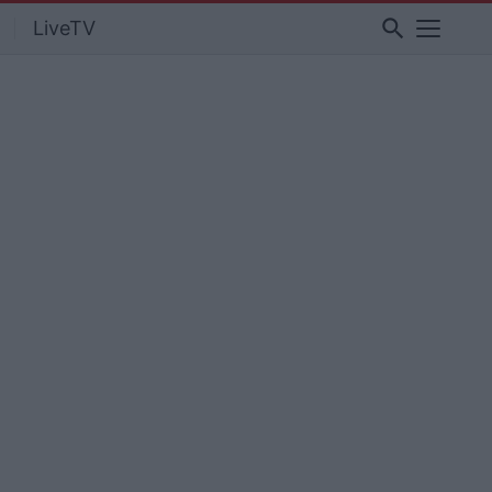
search
LiveTV