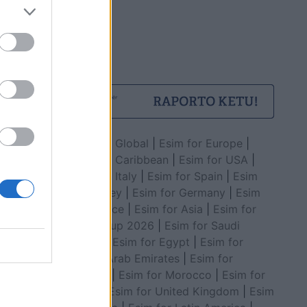
Esim for Global
|
Esim for Europe
|
Esim for Caribbean
|
Esim for USA
|
Esim for Italy
|
Esim for Spain
|
Esim
for Turkey
|
Esim for Germany
|
Esim
for Greece
|
Esim for Asia
|
Esim for
World Cup 2026
|
Esim for Saudi
Arabia
|
Esim for Egypt
|
Esim for
United Arab Emirates
|
Esim for
Balkans
|
Esim for Morocco
|
Esim for
China
|
Esim for United Kingdom
|
Esim