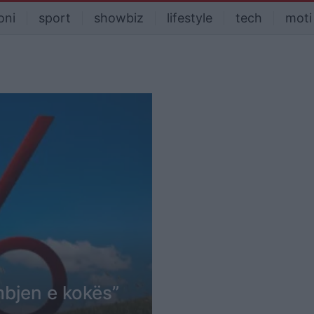
oni
sport
showbiz
lifestyle
tech
moti
imbjen e kokës”