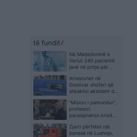
të fundit
Në Maqedoninë e
Veriut 240 pacientë
janë në pritje për
transplant, sistemi i ri
Arrestohet në
për dhurimin e
Gostivar shoferi që
organeve nis nga
shkaktoi aksident dhe
tetori
u largua nga
“Mision i pamundur”,
vendngjarja
profesori
paralajmëron krizë
dhe shpjegon
Zjarri përfshin një
skenarët e
banesë në Lushnje,
koalicioneve