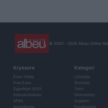
© 2003 -
2026 Albeu Online Medi
Kryesore
Kategori
Erion Veliaj
Lifestyle
Free Esim
Showbiz
Zgjedhjet 2025
Tech
Belinda Balluku
Shëndetësi
SPAK
Argetim
Kombëtarja
Enciklopedi