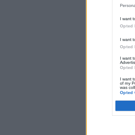
Persona
I want t
Opted 
I want t
Opted 
I want 
Advertis
Opted 
I want t
of my P
was col
Opted 