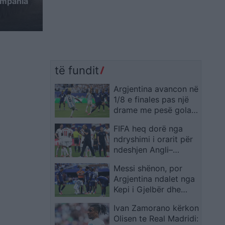
ompania
të fundit
Argjentina avancon në
1/8 e finales pas një
drame me pesë gola,
autogoli në vazhdime
FIFA heq dorë nga
rrëzon Kepin e Gjelbër
ndryshimi i orarit për
ndeshjen Angli–
Meksikë
Messi shënon, por
Argjentina ndalet nga
Kepi i Gjelbër dhe
sfida shkon në shtesë
Ivan Zamorano kërkon
Olisen te Real Madridi: