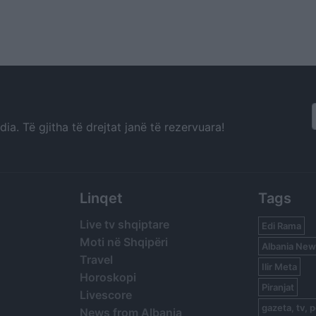
a. Të gjitha të drejtat janë të rezervuara!
Linqet
Tags
Live tv shqiptare
Edi Rama
Moti në Shqipëri
Albania New
Travel
Ilir Meta
Horoskopi
Piranjat
Livescore
gazeta, tv, p
News from Albania