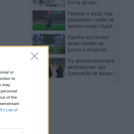
Do ta afroja
menjëherë
Fanellat e zeza, nga
përjashtim i rrallë në
simbol mode i Kupës
së Botës 2026
Egnatia zyrtarizon
Arben Metën në
postin e Drejtorit
Ekzekutiv
Dy shtetas kosovarë
ekstradohen nga
sonal or
Gjermania në Kosovë
ection to
pas kërkimit
ou may
ndërkombëtar
 personal
out of the
 downstream
B’s List of