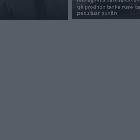
Inteligjenca ukrainase: K
që prodhon tanke ruse ka
pezulluar punën