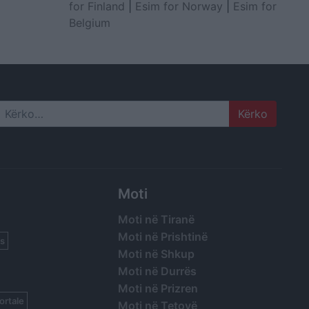
for Finland
|
Esim for Norway
|
Esim for
Belgium
Search
Moti
Moti në Tiranë
Moti në Prishtinë
s
Moti në Shkup
Moti në Durrës
Moti në Prizren
ortale
Moti në Tetovë