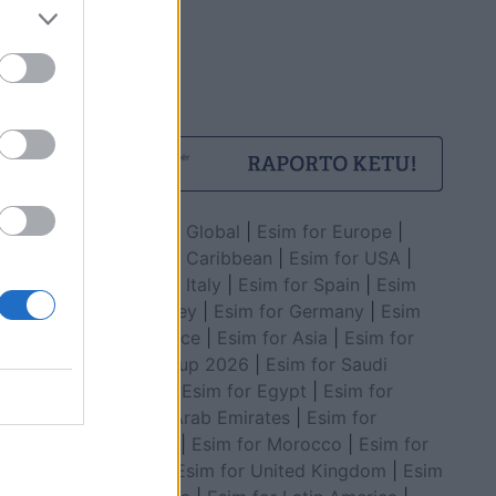
Esim for Global
|
Esim for Europe
|
Esim for Caribbean
|
Esim for USA
|
Esim for Italy
|
Esim for Spain
|
Esim
for Turkey
|
Esim for Germany
|
Esim
for Greece
|
Esim for Asia
|
Esim for
World Cup 2026
|
Esim for Saudi
Arabia
|
Esim for Egypt
|
Esim for
United Arab Emirates
|
Esim for
Balkans
|
Esim for Morocco
|
Esim for
China
|
Esim for United Kingdom
|
Esim