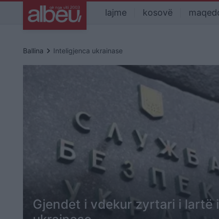
lajme
kosovë
maqed
keyboard_arrow_right
Ballina
Inteligjenca ukrainase
Gjendet i vdekur zyrtari i lartë 