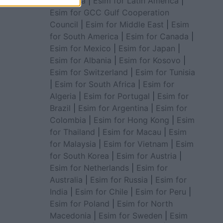
for Africa
|
Esim for Latin America
|
Esim for GCC Gulf Cooperation
Council
|
Esim for Middle East
|
Esim
for South America
|
Esim for Canada
|
Esim for Mexico
|
Esim for Japan
|
Esim for Albania
|
Esim for Kosovo
|
Esim for Switzerland
|
Esim for Tunisia
|
Esim for South Africa
|
Esim for
Algeria
|
Esim for Portugal
|
Esim for
Brazil
|
Esim for Argentina
|
Esim for
Colombia
|
Esim for Hong Kong
|
Esim
for Thailand
|
Esim for Macau
|
Esim
for Malaysia
|
Esim for Vietnam
|
Esim
for South Korea
|
Esim for Austria
|
Esim for Netherlands
|
Esim for
Australia
|
Esim for Russia
|
Esim for
India
|
Esim for Chile
|
Esim for Peru
|
Esim for Poland
|
Esim for North
Macedonia
|
Esim for Sweden
|
Esim