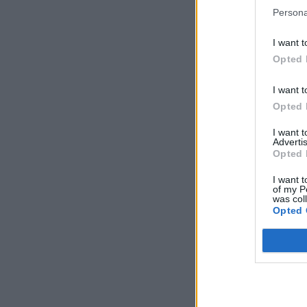
Persona
I want t
Opted 
I want t
Opted 
I want 
Advertis
Opted 
I want t
of my P
was col
Opted 