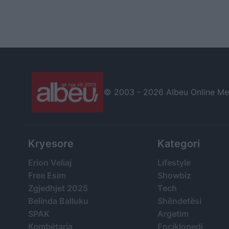
© 2003 -
2026 Albeu Online Medi
Kryesore
Kategori
Erion Veliaj
Lifestyle
Free Esim
Showbiz
Zgjedhjet 2025
Tech
Belinda Balluku
Shëndetësi
SPAK
Argetim
Kombëtarja
Enciklopedi