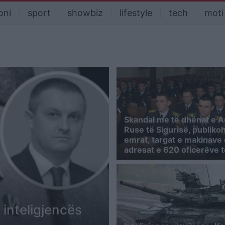
oni
sport
showbiz
lifestyle
tech
moti
Skandal me të dhënat e A
Ruse të Sigurisë, publiko
emrat, targat e makinave
adresat e 620 oficerëve 
i inteligjencës