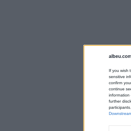
albeu.com
If you wish 
sensitive in
confirm you
continue se
information 
further disc
participants
Downstream 