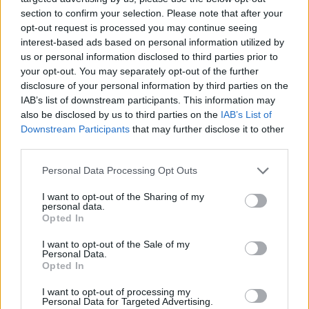
section to confirm your selection. Please note that after your
opt-out request is processed you may continue seeing
interest-based ads based on personal information utilized by
us or personal information disclosed to third parties prior to
your opt-out. You may separately opt-out of the further
disclosure of your personal information by third parties on the
IAB’s list of downstream participants. This information may
also be disclosed by us to third parties on the
IAB’s List of
Downstream Participants
that may further disclose it to other
third parties.
Personal Data Processing Opt Outs
I want to opt-out of the Sharing of my
personal data.
Opted In
I want to opt-out of the Sale of my
Personal Data.
Opted In
Esim for Global
|
Esim for Europe
|
Esim for Caribbean
|
Esim for USA
|
Esim for Italy
|
Esim for Spain
|
Esim
I want to opt-out of processing my
Personal Data for Targeted Advertising.
for Turkey
|
Esim for Germany
|
Esim for Greece
|
Esim