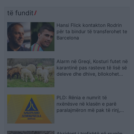
të fundit
Hansi Flick kontakton Rodrin
për ta bindur të transferohet te
Barcelona
Alarm në Greqi, Kosturi futet në
karantinë pas rasteve të lisë së
deleve dhe dhive, bllokohet
lëvizja e bagëtive
PLD: Rënia e numrit të
nxënësve në klasën e parë
paralajmëron më pak të rinj,
fuqi punëtore dhe perspektivë
për Maqedoninë
Aksident i trefishtë në rrugën