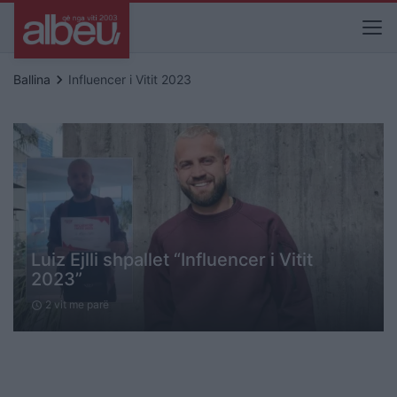
keyboard_arrow_right
Ballina
Influencer i Vitit 2023
Luiz Ejlli shpallet “Influencer i Vitit
2023”
2 vit me parë
schedule