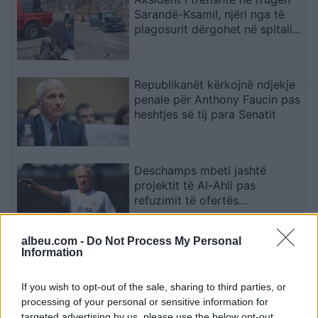
Sarandë-Ksamil, njëri nga të
plagosurit dërgohet në spitalin
e Traumës në Tiranë
Republikanët kërkojnë ndjekje
penale për Anthony Faucin pas
heshtjes së tij para Senatit
Deschamps mbeti jashtë
projektit të Al-Ahli pas
refuzimit të ofertës
multimilionëshe
albeu.com -
Do Not Process My Personal
Information
Tragjedi në Britani/ Gruaja
shtatzënë humb jetën pasi bie
nga kati i nëntë, mjekët
If you wish to opt-out of the sale, sharing to third parties, or
shpëtojnë foshnjën
processing of your personal or sensitive information for
targeted advertising by us, please use the below opt-out