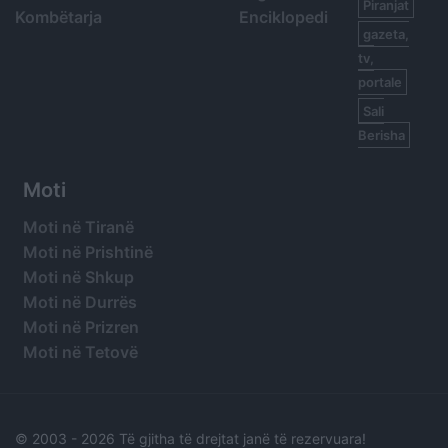
Piranjat
Kombëtarja
Enciklopedi
gazeta,
tv,
portale
Sali
Berisha
Moti
Moti në Tiranë
Moti në Prishtinë
Moti në Shkup
Moti në Durrës
Moti në Prizren
Moti në Tetovë
© 2003 -
2026 Të gjitha të drejtat janë të rezervuara!