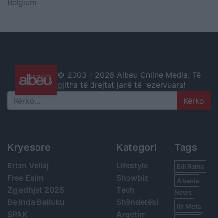
Belgium
© 2003 -
2026 Albeu Online Media. Të
gjitha të drejtat janë të rezervuara!
Search
Kryesore
Kategori
Tags
Erion Veliaj
Lifestyle
Edi Rama
Free Esim
Showbiz
Albania
Zgjedhjet 2025
Tech
News
Belinda Balluku
Shëndetësi
Ilir Meta
SPAK
Argetim