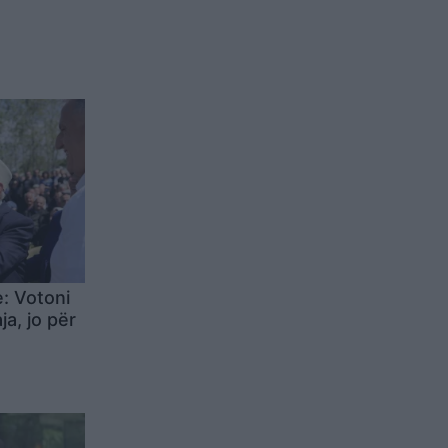
onditur
ë…
e: Votoni
ja, jo për