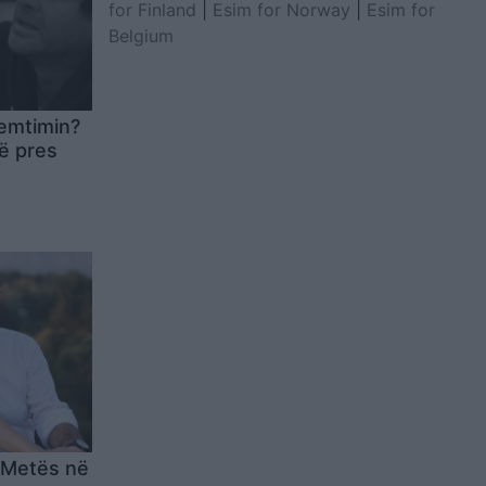
for Finland
|
Esim for Norway
|
Esim for
Belgium
remtimin?
që pres
e Metës në