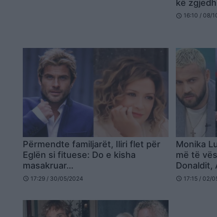
kë zgjedh 
16:10 / 08/
schedule
Përmendte familjarët, Iliri flet për
Monika Lu
Eglën si fituese: Do e kisha
më të vësh
masakruar…
Donaldit, 
17:29 / 30/05/2024
17:15 / 02/
schedule
schedule