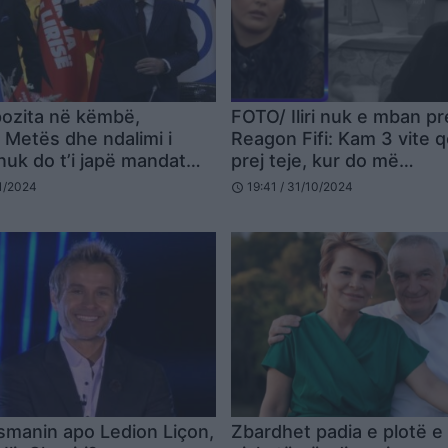
pozita në këmbë,
FOTO/ Iliri nuk e mban p
i Metës dhe ndalimi i
Reagon Fifi: Kam 3 vite 
nuk do t’i japë mandat
prej teje, kur do më…
mës
11/2024
19:41 / 31/10/2024
schedule
manin apo Ledion Liçon,
Zbardhet padia e plotë 