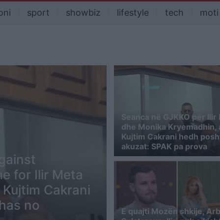
oni
sport
showbiz
lifestyle
tech
moti
Seanca në GJKKO për Ilir
dhe Monika Kryemadhin, 
Kujtim Cakrani hedh posh
akuzat: SPAK pa prova
gainst
 for Ilir Meta
 Kujtim Cakrani
 has no
E quajti Mozën shkije, Arb