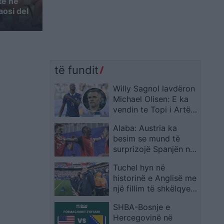
hte në
aosi del
të fundit
Willy Sagnol lavdëron
Michael Olisen: E ka
vendin te Topi i Artë,
madje mbi Messin dhe
Alaba: Austria ka
Ronaldon
besim se mund të
surprizojë Spanjën në
Kupën e Botës
Tuchel hyn në
historinë e Anglisë me
një fillim të shkëlqyer
si përzgjedhës
SHBA-Bosnje e
Hercegovinë në