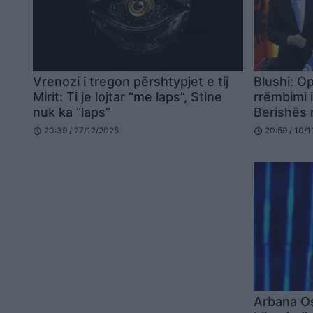
Vrenozi i tregon përshtypjet e tij
Blushi: O
Mirit: Ti je lojtar “me laps”, Stine
rrëmbimi 
nuk ka “laps”
Berishës 
tjetër Ra
20:39 / 27/12/2025
20:59 / 10/
schedule
schedule
Arbana Os