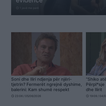
evidence
1 javë me parë
schedule
Soni dhe Iliri ndjenja për njëri-
“Shiko at
tjetrin? Fermerët ngrejnë dyshime,
Përpl*sj
balerini: Kam shumë respekt
dhe Ilirit
23:06 / 05/06/2026
19:09 / 04/
schedule
schedule