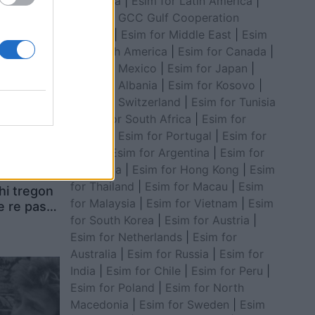
for Africa
|
Esim for Latin America
|
Esim for GCC Gulf Cooperation
Council
|
Esim for Middle East
|
Esim
for South America
|
Esim for Canada
|
Esim for Mexico
|
Esim for Japan
|
Esim for Albania
|
Esim for Kosovo
|
Esim for Switzerland
|
Esim for Tunisia
|
Esim for South Africa
|
Esim for
Algeria
|
Esim for Portugal
|
Esim for
Brazil
|
Esim for Argentina
|
Esim for
Colombia
|
Esim for Hong Kong
|
Esim
shumë se
for Thailand
|
Esim for Macau
|
Esim
hi tregon
for Malaysia
|
Esim for Vietnam
|
Esim
e re pas
for South Korea
|
Esim for Austria
|
Esim for Netherlands
|
Esim for
Australia
|
Esim for Russia
|
Esim for
India
|
Esim for Chile
|
Esim for Peru
|
Esim for Poland
|
Esim for North
Macedonia
|
Esim for Sweden
|
Esim