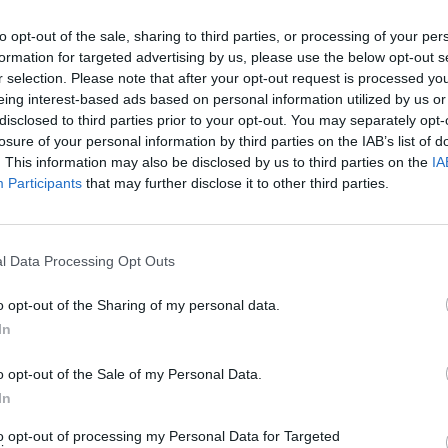
to opt-out of the sale, sharing to third parties, or processing of your per
formation for targeted advertising by us, please use the below opt-out s
“Nuk më bëhet vonë fare”
r selection. Please note that after your opt-out request is processed y
ashpër me Mozën, Iliri 
eing interest-based ads based on personal information utilized by us or
situatën: Nisi si një shaka
disclosed to third parties prior to your opt-out. You may separately opt-
23:28 / 25/05/2026
schedule
losure of your personal information by third parties on the IAB’s list of
. This information may also be disclosed by us to third parties on the
IA
Participants
that may further disclose it to other third parties.
l Data Processing Opt Outs
o opt-out of the Sharing of my personal data.
In
Mimoza Ahmeti bën dekl
o opt-out of the Sale of my Personal Data.
gjykuar, por nuk
papritur: Jam mësuar të
In
hem”/ Kryemadhi: Nuk
tor*urohem, unë jam pa 
liri ‘tha do divorcohem’!
dhe jeta më pëlqen e gjal
to opt-out of processing my Personal Data for Targeted
10:36 / 18/04/2026
schedule