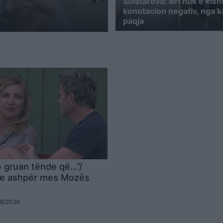
Sulstarova: Iliri nuk e kis
konotacion negativ, nga k
paqja
ë gruan tënde që…”/
e e ashpër mes Mozës
06/2026