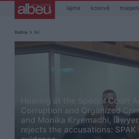
lajme
kosovë
maqed
keyboard_arrow_right
Ballina
Iliri
Hearing at the Special Court A
Corruption and Organized Crime
and Monika Kryemadhi, lawyer
rejects the accusations: SPAK