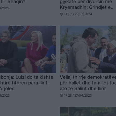
Ilir Shaqiri?
gjykatë për divorcin me
Kryemadhin: Grindjet e
10/2024
herëpashershme kanë tr
14:05 / 29/06/2024
schedule
thellë marrëdhënien ton
bonja: Luizi do ta kishte
Veliaj thirrje demokratëv
tirë fitoren para Ilirit,
për hallet dhe familjet tua
Arjolës
ato të Saliut dhe Ilirit
05/2023
17:28 / 27/04/2023
schedule