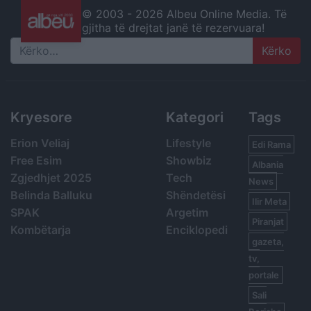
© 2003 -
2026 Albeu Online Media. Të
gjitha të drejtat janë të rezervuara!
Search
Kryesore
Kategori
Tags
Erion Veliaj
Lifestyle
Edi Rama
Free Esim
Showbiz
Albania
Zgjedhjet 2025
Tech
News
Belinda Balluku
Shëndetësi
Ilir Meta
SPAK
Argetim
Piranjat
Kombëtarja
Enciklopedi
gazeta,
tv,
portale
Sali