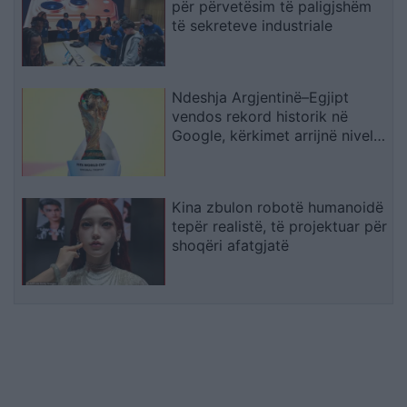
për përvetësim të paligjshëm
të sekreteve industriale
Ndeshja Argjentinë–Egjipt
vendos rekord historik në
Google, kërkimet arrijnë nivele
të papara
Kina zbulon robotë humanoidë
tepër realistë, të projektuar për
shoqëri afatgjatë