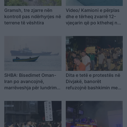
Gramsh, tre zjarre nën
Video/ Kamioni e përplas
kontroll pas ndërhyrjes në
dhe e tërheq zvarrë 12-
terrene të vështira
vjeçarin që po kthehej nga
shkolla, i mituri shpëton
mrekullisht
SHBA: Bisedimet Oman-
Dita e tetë e protestës në
Iran po avancojnë,
Divjakë, banorët
marrëveshja për lundrimin
refuzojnë bashkimin me
në Hormuz pritet së
Lushnjen
shpejti