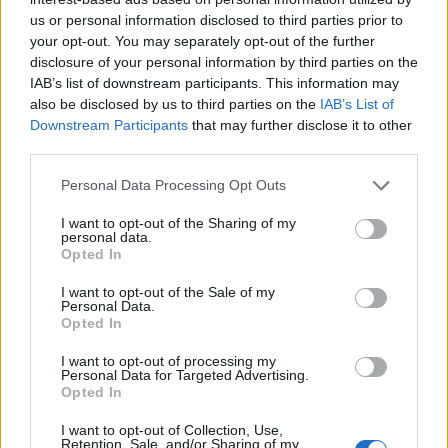
yjet për secilën shenjë
planet e shumëpritura
us or personal information disclosed to third parties prior to
your opt-out. You may separately opt-out of the further
disclosure of your personal information by third parties on the
IAB’s list of downstream participants. This information may
also be disclosed by us to third parties on the
IAB’s List of
Downstream Participants
that may further disclose it to other
third parties.
Horoskopi për datën 29
prill 2022: Çfarë kanë
Personal Data Processing Opt Outs
parashikuar yjet për
secilën shenjë
I want to opt-out of the Sharing of my
personal data.
Opted In
I want to opt-out of the Sale of my
Personal Data.
Opted In
I want to opt-out of processing my
Personal Data for Targeted Advertising.
Opted In
I want to opt-out of Collection, Use,
Retention, Sale, and/or Sharing of my