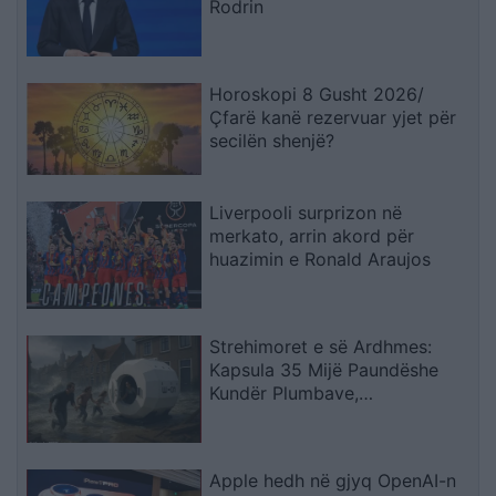
Rodrin
Horoskopi 8 Gusht 2026/
Çfarë kanë rezervuar yjet për
secilën shenjë?
Liverpooli surprizon në
merkato, arrin akord për
huazimin e Ronald Araujos
Strehimoret e së Ardhmes:
Kapsula 35 Mijë Paundëshe
Kundër Plumbave,
Shpërthimeve dhe Fatkeqësive
Natyrore
Apple hedh në gjyq OpenAI-n