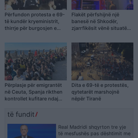
Përfundon protesta e 69-
Flakët përfshijnë një
të kundër kryeministrit,
banesë në Shkodër,
thirrje për burgosjen e
zjarrfikësit vënë situatën
Ramës dhe Berishës:
nën kontroll
“Nesër do të jemi më
shumë, nuk ndalemi”
Përplasje për emigrantët
Dita e 69-të e protestës,
në Ceuta, Spanja rikthen
qytetarët marshojnë
kontrollet kufitare ndaj
nëpër Tiranë
udhëtarëve nga Italia
të fundit
Real Madridi shqyrton tre yje
të mesfushës pas dështimit me