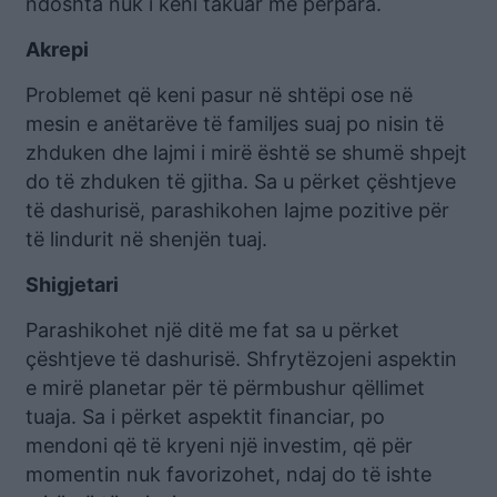
ndoshta nuk i keni takuar më përpara.
Akrepi
Problemet që keni pasur në shtëpi ose në
mesin e anëtarëve të familjes suaj po nisin të
zhduken dhe lajmi i mirë është se shumë shpejt
do të zhduken të gjitha. Sa u përket çështjeve
të dashurisë, parashikohen lajme pozitive për
të lindurit në shenjën tuaj.
Shigjetari
Parashikohet një ditë me fat sa u përket
çështjeve të dashurisë. Shfrytëzojeni aspektin
e mirë planetar për të përmbushur qëllimet
tuaja. Sa i përket aspektit financiar, po
mendoni që të kryeni një investim, që për
momentin nuk favorizohet, ndaj do të ishte