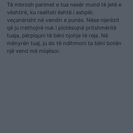
Të mbrosh parimet e tua nesër mund të jetë e
vështirë, ku realiteti është i ashpër,
veçanërisht në vendin e punës. Nëse njerëzit
që ju rrethojnë nuk i plotësojnë pritshmëritë
tuaja, përpiquni të bëni njohje të reja. Në
mënyrën tuaj, ju do të ndihmoni ta bëni botën
një vend më miqësor.