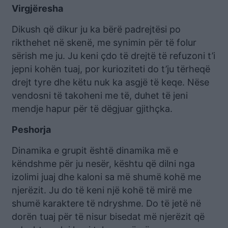
Virgjëresha
Dikush që dikur ju ka bërë padrejtësi po
rikthehet në skenë, me synimin për të folur
sërish me ju. Ju keni çdo të drejtë të refuzoni t’i
jepni kohën tuaj, por kurioziteti do t’ju tërheqë
drejt tyre dhe këtu nuk ka asgjë të keqe. Nëse
vendosni të takoheni me të, duhet të jeni
mendje hapur për të dëgjuar gjithçka.
Peshorja
Dinamika e grupit është dinamika më e
këndshme për ju nesër, kështu që dilni nga
izolimi juaj dhe kaloni sa më shumë kohë me
njerëzit. Ju do të keni një kohë të mirë me
shumë karaktere të ndryshme. Do të jetë në
dorën tuaj për të nisur bisedat më njerëzit që