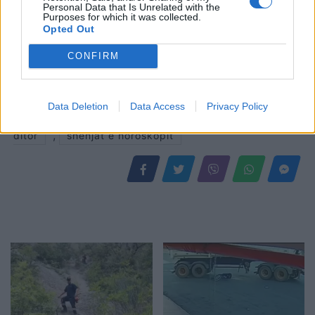
Personal Data that Is Unrelated with the
Purposes for which it was collected.
Opted Out
CONFIRM
Shtuar
më
3.04.2022 22:35
Tags:
,
,
horoskopi
horoskopi 4 prill
horoskopi
Data Deletion
Data Access
Privacy Policy
,
,
4 prill 2022
horoskopi albeu
horoskopi
,
ditor
shenjat e horoskopit