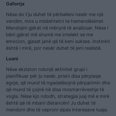
Gaforrja
Nëse do t’ju duhet të përballeni nesër me një
vendim, mos u mbështetni te hamendësimet.
Mendojini gjërat në mënyrë të analizuar. Nëse i
bëni gjërat më shumë me intelekt se me
emocion, gjasat janë që të keni sukses. Instinkti
është i mirë, por nesër duhet të jeni realistë.
Luani
Nëse ekziston ndonjë aktivitet grupi i
planifikuar për ju nesër, prisni disa përplasje
egoje, që mund të ngadalësojnë përparimin dhe
që mund të çojnë në disa mosmarrëveshje të
vogla. Nëse kjo ndodh, strategjia juaj më e mirë
është që të mbani distancën! Ju duhet të
mendoni dhe të veproni sipas interesave tuaja.