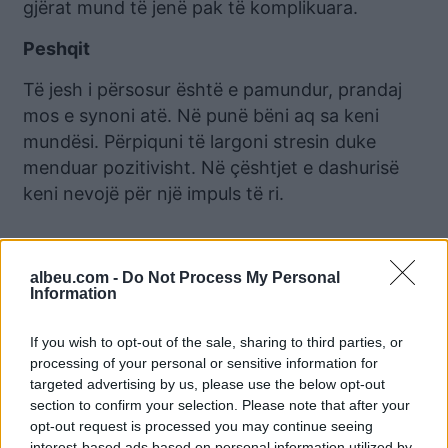
gjërat mund të jenë pak të komplikuara.
Peshqit
Të jesh i përsosur është e pamundur, prandaj
mos e synoni atë. Në punë bëni aq sa keni
mundësi. Përpiquni të largoni stresin duke
menduar pozitivisht. Në çështjet e dashurisë
keni nevojë për një impuls të ri.
albeu.com -
Do Not Process My Personal
Information
Lajme të ngjashme:
If you wish to opt-out of the sale, sharing to third parties, or
processing of your personal or sensitive information for
targeted advertising by us, please use the below opt-out
section to confirm your selection. Please note that after your
Horoskopi 16 prill 2022:
Horoskopi 21 Prill 2021/
opt-out request is processed you may continue seeing
Çfarë kanë parashikuar
Shenja që do të realizojë
interest-based ads based on personal information utilized by