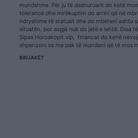
mundshme. Për ju të dashuruarit do ketë mom
tolerancë dhe mirëkuptim do arrini që në mbr
ndryshime të statusit dhe do mbeteni ashtu s
situatën, por asgjë nuk do jetë e lehtë. Disa t
Sipas Horoskopit.vip, financat do kenë nevo
shpenzoni sa me pak të mundeni që të mos m
BINJAKËT