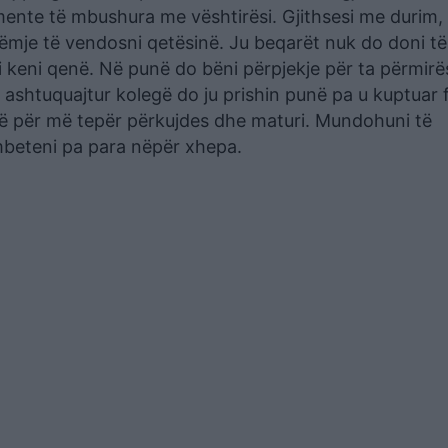
ente të mbushura me vështirësi. Gjithsesi me durim,
ëmje të vendosni qetësinë. Ju beqarët nuk do doni të
i keni qenë. Në punë do bëni përpjekje për ta përmirë
ë ashtuquajtur kolegë do ju prishin punë pa u kuptuar 
jë për më tepër përkujdes dhe maturi. Mundohuni të
beteni pa para nëpër xhepa.