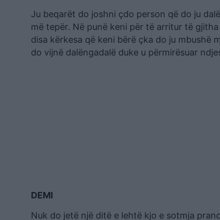
Ju beqarët do joshni çdo person që do ju dalë
më tepër. Në punë keni për të arritur të gjith
disa kërkesa që keni bërë çka do ju mbushë 
do vijnë dalëngadalë duke u përmirësuar ndje
DEMI
Nuk do jetë një ditë e lehtë kjo e sotmja pran