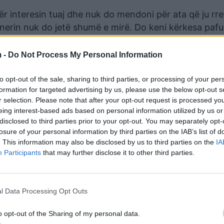
ër interesin tuaj dhe nuk do mendoni për ata që ju rre
tnerin nuk do jetë shumë e mirë. Do keni kërkesa paf
ojë të gjitha. Ju beqarët do e keni të vështirë ta josh
tentojnë. Nuk do humbisni asgjë nëse bëni ndonjë hap.
 -
Do Not Process My Personal Information
ë ri, por duhet t’i men doni gjërat me kujdes dhe mos
i financave do jetë shumë i favorizuar dhe do arrini ta
to opt-out of the sale, sharing to third parties, or processing of your per
formation for targeted advertising by us, please use the below opt-out s
r selection. Please note that after your opt-out request is processed y
eing interest-based ads based on personal information utilized by us or
disclosed to third parties prior to your opt-out. You may separately opt-
losure of your personal information by third parties on the IAB’s list of
dëshironi t’i bëni gjërat sa më mirë. Dijeni që me dësh
. This information may also be disclosed by us to third parties on the
IA
uarit do jetë një ditë e mbushur me fat. Yjet do bëhen
Participants
that may further disclose it to other third parties.
duhur për t’u dashuruar pa dorashka.
uk do jeni të sigurt nëse personi është i duhuri. Në punë d
lem që mund të jenë në fusha të ndryshme. Ju jeni të aftë
l Data Processing Opt Outs
planin financiar bëjini me kujdes llogaritë sepse nëse gaboni
o opt-out of the Sharing of my personal data.