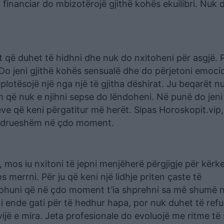
 financiar do mbizotërojë gjithë kohës ekuilibri. Nuk 
t që duhet të hidhni dhe nuk do nxitoheni për asgjë. P
Do jeni gjithë kohës sensualë dhe do përjetoni emoci
lotësojë një nga një të gjitha dëshirat. Ju beqarët n
tim që nuk e njihni sepse do lëndoheni. Në punë do jen
ve që keni përgatitur më herët. Sipas Horoskopit.vip
 qëndrueshëm në çdo moment.
ë, mos iu nxitoni të jepni menjëherë përgjigje për kërk
merrni. Për ju që keni një lidhje priten çaste të
huni që në çdo moment t’ia shprehni sa më shumë n
ni ende gati për të hedhur hapa, por nuk duhet të ref
 vijë e mira. Jeta profesionale do evoluojë me ritme të