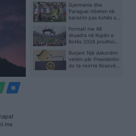
Gjermania dhe
shpreh dhimbjen që
Paraguai mbeten në
ndiejmë
barazim pas kohës së
rregullt, kualifikimi
Formati me 48
vendoset në
skuadra në Kupën e
vazhdime
Botës 2026 prodhoi
rrëfime të veçanta,
Burjani: Një dakordim
por favoritët mbetën
vetëm për Presidentin
thuajse të paprekur
do ta nxirrte Kosovën
nga ngërçi politik
 hapat
ni me