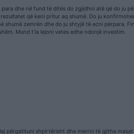
 para dhe në fund të ditës do zgjidhni atë që do ju pë
a rezultatet që keni pritur aq shumë. Do ju konfirmoh
më shumë zemrën dhe do ju shtyjë të ecni përpara. Fi
shëm. Mund t’ia lejoni vetes edhe ndonjë investim.
daj përgatituni shpirtërisht dhe merrni të gjitha masat