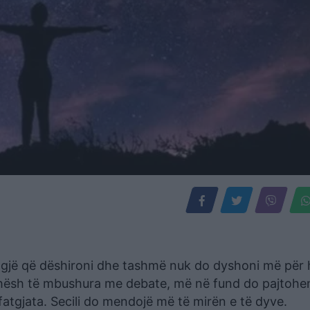
o gjë që dëshironi dhe tashmë nuk do dyshoni më për
kohësh të mbushura me debate, më në fund do pajtohe
afatgjata. Secili do mendojë më të mirën e të dyve.