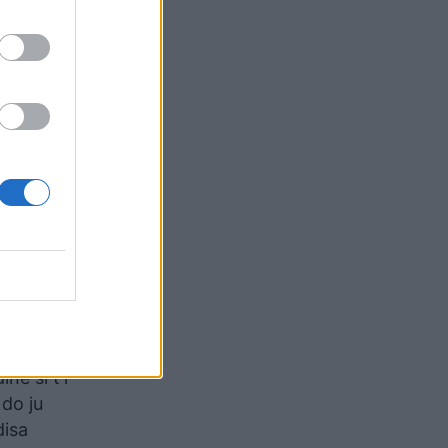
t me
akoma më
 beqarët
asur
etë me
artistë.
nd të
e për
e
në si t’i
 do ju
disa