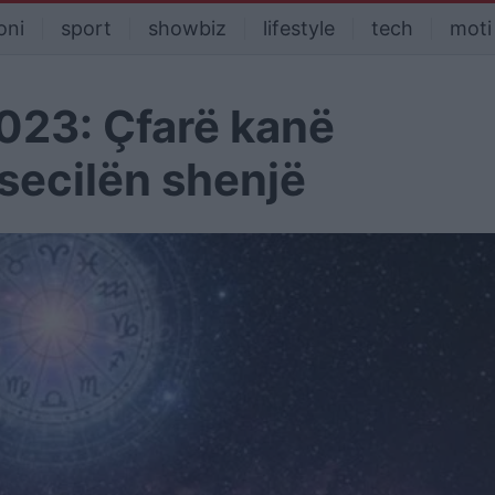
oni
sport
showbiz
lifestyle
tech
moti
023: Çfarë kanë
 secilën shenjë