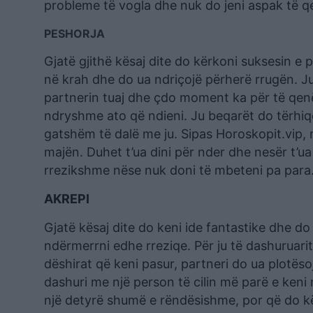
probleme të vogla dhe nuk do jeni aspak të q
PESHORJA
Gjatë gjithë kësaj dite do kërkoni suksesin e
në krah dhe do ua ndriçojë përherë rrugën. Ju
partnerin tuaj dhe çdo moment ka për të qenë 
ndryshme ato që ndieni. Ju beqarët do tërhiqe
gatshëm të dalë me ju. Sipas Horoskopit.vip
majën. Duhet t’ua dini për nder dhe nesër t’u
rrezikshme nëse nuk doni të mbeteni pa para
AKREPI
Gjatë kësaj dite do keni ide fantastike dhe d
ndërmerrni edhe rreziqe. Për ju të dashuruarit
dëshirat që keni pasur, partneri do ua plotë
dashuri me një person të cilin më parë e keni 
një detyrë shumë e rëndësishme, por që do k