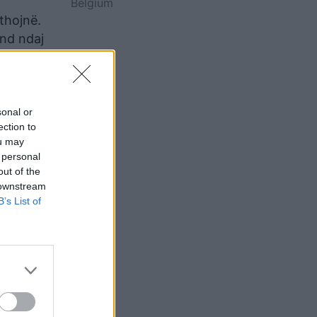
Belgium
thojnë.
und ndaj
ni
 Në punë
 shkelni
sonal or
ection to
ou may
 personal
out of the
 downstream
irën e
B’s List of
 të
o merreni
 dhe do
, situata