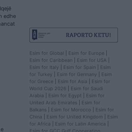
lqejë
en edhe
nancat
Esim for Global
|
Esim for Europe
|
Esim for Caribbean
|
Esim for USA
|
Esim for Italy
|
Esim for Spain
|
Esim
for Turkey
|
Esim for Germany
|
Esim
for Greece
|
Esim for Asia
|
Esim for
World Cup 2026
|
Esim for Saudi
Arabia
|
Esim for Egypt
|
Esim for
United Arab Emirates
|
Esim for
Balkans
|
Esim for Morocco
|
Esim for
China
|
Esim for United Kingdom
|
Esim
for Africa
|
Esim for Latin America
|
 e
Esim for GCC Gulf Cooperation