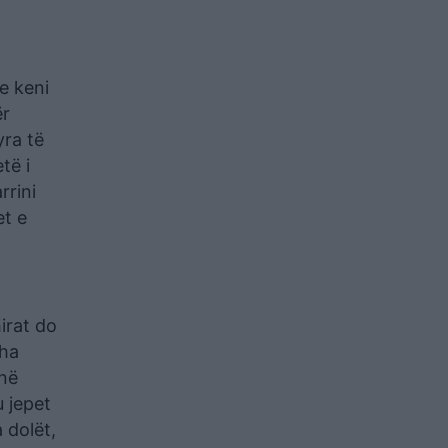
e keni
ër
yra të
të i
rrini
et e
irat do
tha
 në
u jepet
 dolët,