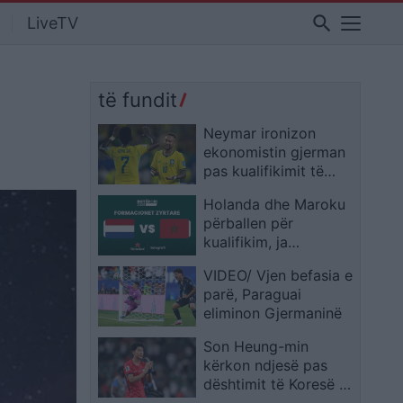
search
LiveTV
të fundit
Neymar ironizon
ekonomistin gjerman
pas kualifikimit të
Brazilit: Provoje sërish
Holanda dhe Maroku
në Botërorin e
përballen për
ardhshëm
kualifikim, ja
formacionet zyrtare
VIDEO/ Vjen befasia e
parë, Paraguai
eliminon Gjermaninë
Son Heung-min
kërkon ndjesë pas
dështimit të Koresë së
Jugut: E pamundur të