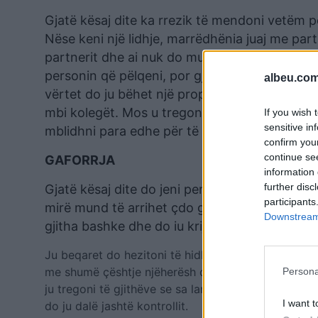
Gjatë kësaj dite ka rrezik të mendoni vetëm p
Nëse keni një lidhje, marrëdhënia juaj me par
partnerit dhe ai nuk do mundet dot t’ua plotës
personin që pëlqeni, por gjithsesi duhet të 
albeu.com
vërtet do ju bëhet një propozim për një post t
mbi kolegët. Mos u tregoni zemërligj. Sektori 
If you wish 
sensitive in
mblidhni para edhe për të nesërmen.
confirm you
continue se
GAFORRJA
information 
further disc
Gjatë kësaj dite do jeni perfeksionistë dhe do 
participants
mirë mund të arrihet çdo gjë. Për ju të dashur
Downstream 
gjitha bashke dhe do iu krijojnë ambientin e 
Ju beqaret do hezitoni të hidhni hapa më tej pasi n
me shumë çështje njëherësh dhe nuk do e keni prob
Persona
ju tregoni të gjithëve se sa lart mund të arrini. Në 
I want t
do ju dalë jashtë kontrollit.