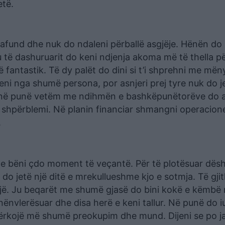
etë.
 pafund dhe nuk do ndaleni përballë asgjëje. Hënën do 
 të dashuruarit do keni ndjenja akoma më të thella p
fantastik. Të dy palët do dini si t’i shprehni me mën
ni nga shumë persona, por asnjeri prej tyre nuk do je
, në punë vetëm me ndihmën e bashkëpunëtorëve do a
a shpërblemi. Në planin financiar shmangni operacion
.
o e bëni çdo moment të veçantë. Për të plotësuar dësh
 do jetë një ditë e mrekullueshme kjo e sotmja. Të gji
sojë. Ju beqarët me shumë gjasë do bini kokë e këmbë
nënvlerësuar dhe disa herë e keni tallur. Në punë do i
ërkojë më shumë preokupim dhe mund. Dijeni se po ja