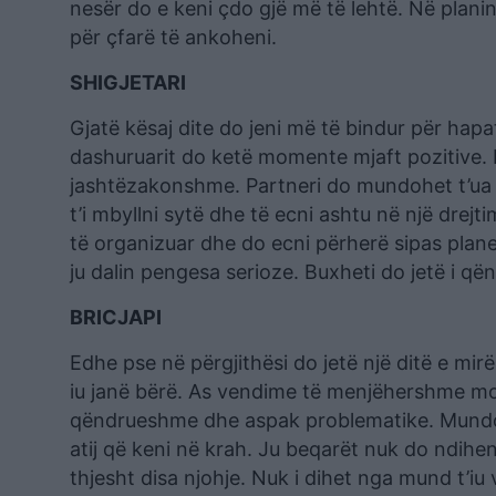
nesër do e keni çdo gjë më të lehtë. Në planin
për çfarë të ankoheni.
SHIGJETARI
Gjatë kësaj dite do jeni më të bindur për hapa
dashuruarit do ketë momente mjaft pozitive. 
jashtëzakonshme. Partneri do mundohet t’ua p
t’i mbyllni sytë dhe të ecni ashtu në një drej
të organizuar dhe do ecni përherë sipas plane
ju dalin pengesa serioze. Buxheti do jetë i
BRICJAPI
Edhe pse në përgjithësi do jetë një ditë e mir
iu janë bërë. As vendime të menjëhershme mos 
qëndrueshme dhe aspak problematike. Mundo
atij që keni në krah. Ju beqarët nuk do ndihe
thjesht disa njohje. Nuk i dihet nga mund t’iu