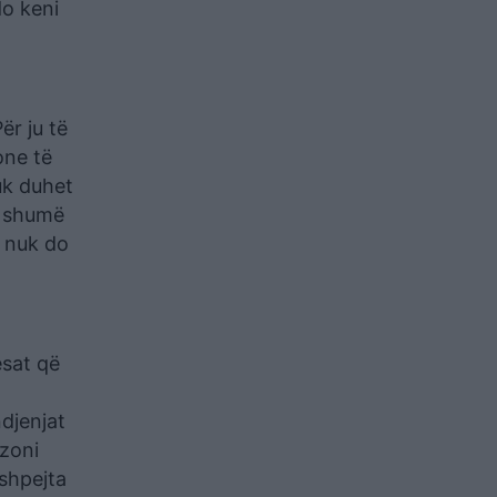
do keni
ër ju të
one të
uk duhet
i shumë
, nuk do
esat që
djenjat
uzoni
 shpejta