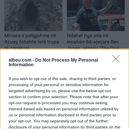
Miniera e paligjshme në
Ndahet nga jeta në
Azuay fshehte tetë trupa
moshën 84-vjeçare Ben
të copëtuar
Jones, aktori i “The Dukes
of Hazzard
albeu.com -
Do Not Process My Personal
Information
If you wish to opt-out of the sale, sharing to third parties, or
processing of your personal or sensitive information for
targeted advertising by us, please use the below opt-out
section to confirm your selection. Please note that after your
Elon Musk prezanton
Protesta e 72-të kundër
opt-out request is processed you may continue seeing
“Terafab”, fabrika e çipave
qeverisë/ Qytetarët
interest-based ads based on personal information utilized by
që pritet të jetë 50 herë
mblidhen sërish në
us or personal information disclosed to third parties prior to
më e madhe se Pentagoni
Tiranë: Rama dorëhiqu,
your opt-out. You may separately opt-out of the further
Shqipëria kërkon
disclosure of your personal information by third parties on the