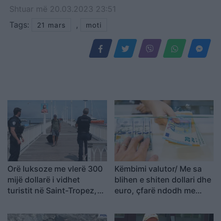
Shtuar
më
20.03.2023 23:51
Tags:
,
21 mars
moti
Orë luksoze me vlerë 300
Këmbimi valutor/ Me sa
mijë dollarë i vidhet
blihen e shiten dollari dhe
turistit në Saint-Tropez,
euro, çfarë ndodh me
arrestohen katër spanjollë
monedhat e tjera