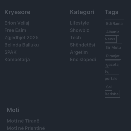
Kryesore
Kategori
Tags
Erion Veliaj
Lifestyle
Edi Rama
Free Esim
Showbiz
Albania
Zgjedhjet 2025
Tech
News
Belinda Balluku
Shëndetësi
Ilir Meta
SPAK
Argetim
Piranjat
Kombëtarja
Enciklopedi
gazeta,
tv,
portale
Sali
Berisha
Moti
Moti në Tiranë
Moti në Prishtinë