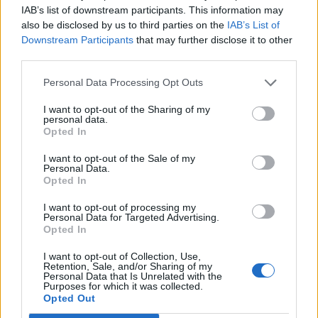
revolucion
IAB’s list of downstream participants. This information may
also be disclosed by us to third parties on the
IAB’s List of
Downstream Participants
that may further disclose it to other
third parties.
Personal Data Processing Opt Outs
Tragjedi në Hawaii/
F-16 ndërhyjnë pranë
I want to opt-out of the Sharing of my
Kampioni 20-vjeçar i notit
klubit të Trump, dy avionë
personal data.
akuzohet se vrau
civilë hyjnë në hapësirën e
Opted In
brutalisht rojën e një
ndaluar
resorti
I want to opt-out of the Sale of my
të fundit
Personal Data.
Opted In
Prishtina pret sot edicionin e
9-të të Konferencës së
I want to opt-out of processing my
Personal Data for Targeted Advertising.
Ambasadorëve të Kosovës
Opted In
I want to opt-out of Collection, Use,
Retention, Sale, and/or Sharing of my
Personal Data that Is Unrelated with the
Orë luksoze me vlerë 300 mijë
Purposes for which it was collected.
dollarë i vidhet turistit në
Opted Out
Saint-Tropez, arrestohen katër