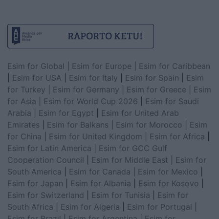
Esim for Global
|
Esim for Europe
|
Esim for Caribbean
|
Esim for USA
|
Esim for Italy
|
Esim for Spain
|
Esim
for Turkey
|
Esim for Germany
|
Esim for Greece
|
Esim
for Asia
|
Esim for World Cup 2026
|
Esim for Saudi
Arabia
|
Esim for Egypt
|
Esim for United Arab
Emirates
|
Esim for Balkans
|
Esim for Morocco
|
Esim
for China
|
Esim for United Kingdom
|
Esim for Africa
|
Esim for Latin America
|
Esim for GCC Gulf
Cooperation Council
|
Esim for Middle East
|
Esim for
South America
|
Esim for Canada
|
Esim for Mexico
|
Esim for Japan
|
Esim for Albania
|
Esim for Kosovo
|
Esim for Switzerland
|
Esim for Tunisia
|
Esim for
South Africa
|
Esim for Algeria
|
Esim for Portugal
|
Esim for Brazil
|
Esim for Argentina
|
Esim for