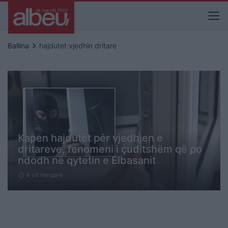
keyboard_arrow_right
Ballina
hajdutet vjedhin dritare
Kapen hajdutët për vjedhjen e
dritareve, fenomeni i çuditshëm që po
ndodh në qytetin e Elbasanit
4 vit me parë
schedule