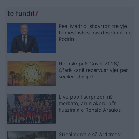
të fundit
Real Madridi shqyrton tre yje
të mesfushës pas dështimit me
Rodrin
Horoskopi 8 Gusht 2026/
Çfarë kanë rezervuar yjet për
secilën shenjë?
Liverpooli surprizon në
merkato, arrin akord për
huazimin e Ronald Araujos
Strehimoret e së Ardhmes: