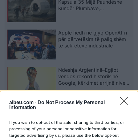
Kapsula 35 Mijë Paundëshe
Kundër Plumbave,
Shpërthimeve dhe Fatkeqësive
Natyrore
Apple hedh në gjyq OpenAI-n
për përvetësim të paligjshëm
të sekreteve industriale
Ndeshja Argjentinë–Egjipt
vendos rekord historik në
Google, kërkimet arrijnë nivele
të papara
albeu.com -
Do Not Process My Personal
Kina zbulon robotë humanoidë
Information
tepër realistë, të projektuar për
shoqëri afatgjatë
If you wish to opt-out of the sale, sharing to third parties, or
processing of your personal or sensitive information for
targeted advertising by us, please use the below opt-out