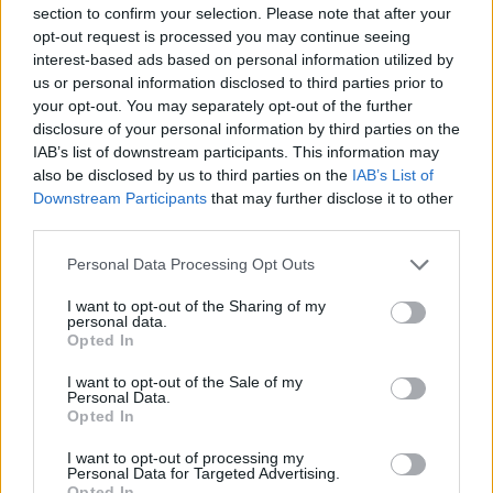
section to confirm your selection. Please note that after your
opt-out request is processed you may continue seeing
interest-based ads based on personal information utilized by
us or personal information disclosed to third parties prior to
your opt-out. You may separately opt-out of the further
disclosure of your personal information by third parties on the
IAB’s list of downstream participants. This information may
also be disclosed by us to third parties on the
IAB’s List of
Downstream Participants
that may further disclose it to other
third parties.
Personal Data Processing Opt Outs
I want to opt-out of the Sharing of my
personal data.
Opted In
I want to opt-out of the Sale of my
Personal Data.
Opted In
Esim for Global
|
Esim for Europe
|
Esim for Caribbean
|
Esim for USA
|
Esim for Italy
|
Esim for Spain
|
Esim
I want to opt-out of processing my
for Turkey
|
Esim for Germany
|
Esim for Greece
|
Esim
Personal Data for Targeted Advertising.
Opted In