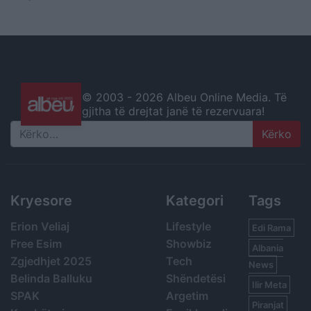
© 2003 -
2026 Albeu Online Media. Të
gjitha të drejtat janë të rezervuara!
Search
Kryesore
Kategori
Tags
Erion Veliaj
Lifestyle
Edi Rama
Free Esim
Showbiz
Albania
Zgjedhjet 2025
Tech
News
Belinda Balluku
Shëndetësi
Ilir Meta
SPAK
Argetim
Piranjat