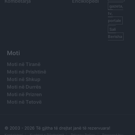
Kombëtarja
Enciklopedi
gazeta,
tv,
portale
Sali
Berisha
Moti
Moti në Tiranë
Moti në Prishtinë
Moti në Shkup
Moti në Durrës
Moti në Prizren
Moti në Tetovë
© 2003 -
2026 Të gjitha të drejtat janë të rezervuara!
Kontaktoni
Kushtet e Përdorimit
Privacy Policy
Powered by: