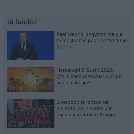
të fundit
Real Madridi shqyrton tre yje
të mesfushës pas dështimit me
Rodrin
Horoskopi 8 Gusht 2026/
Çfarë kanë rezervuar yjet për
secilën shenjë?
Liverpooli surprizon në
merkato, arrin akord për
huazimin e Ronald Araujos