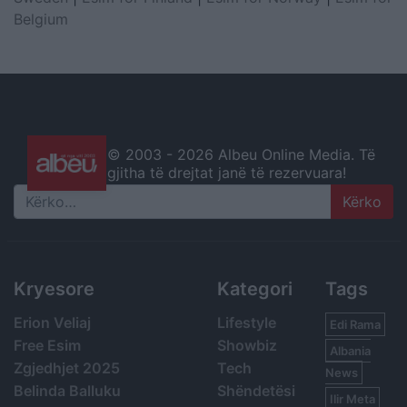
Belgium
© 2003 -
2026 Albeu Online Media. Të
gjitha të drejtat janë të rezervuara!
Search
Kryesore
Kategori
Tags
Erion Veliaj
Lifestyle
Edi Rama
Free Esim
Showbiz
Albania
Zgjedhjet 2025
Tech
News
Belinda Balluku
Shëndetësi
Ilir Meta