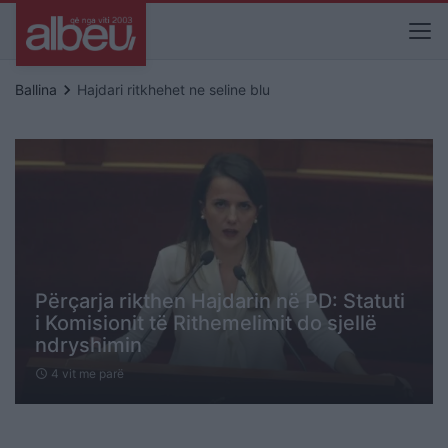
keyboard_arrow_right
Ballina
Hajdari ritkhehet ne seline blu
Përçarja rikthen Hajdarin në PD: Statuti
i Komisionit të Rithemelimit do sjellë
ndryshimin
4 vit me parë
schedule