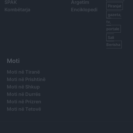
SPAK
Argetim
Piranjat
Kombëtarja
Enciklopedi
gazeta,
tv,
portale
Sali
Berisha
Moti
Moti në Tiranë
Moti në Prishtinë
Moti në Shkup
Moti në Durrës
Moti në Prizren
Moti në Tetovë