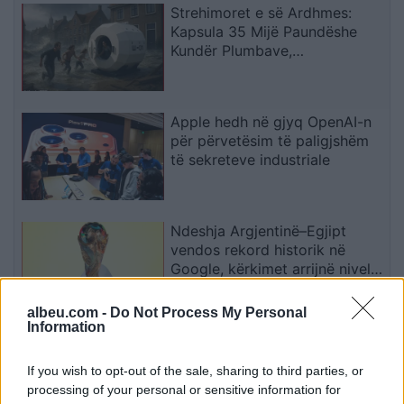
Strehimoret e së Ardhmes:
Kapsula 35 Mijë Paundëshe
Kundër Plumbave,
Shpërthimeve dhe Fatkeqësive
Natyrore
Apple hedh në gjyq OpenAI-n
për përvetësim të paligjshëm
të sekreteve industriale
Ndeshja Argjentinë–Egjipt
vendos rekord historik në
Google, kërkimet arrijnë nivele
të papara
albeu.com -
Do Not Process My Personal
Information
Kina zbulon robotë humanoidë
tepër realistë, të projektuar për
If you wish to opt-out of the sale, sharing to third parties, or
shoqëri afatgjatë
processing of your personal or sensitive information for