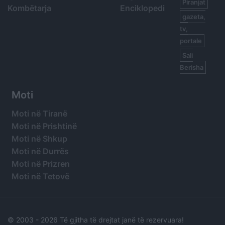
Piranjat
Kombëtarja
Enciklopedi
gazeta,
tv,
portale
Sali
Berisha
Moti
Moti në Tiranë
Moti në Prishtinë
Moti në Shkup
Moti në Durrës
Moti në Prizren
Moti në Tetovë
© 2003 -
2026 Të gjitha të drejtat janë të rezervuara!