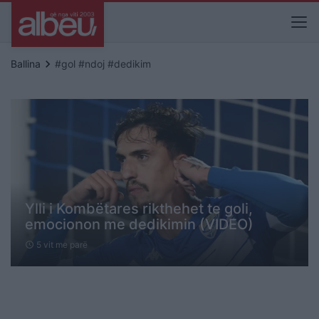
keyboard_arrow_right
Ballina
#gol #ndoj #dedikim
Ylli i Kombëtares rikthehet te goli,
emocionon me dedikimin (VIDEO)
5 vit me parë
schedule