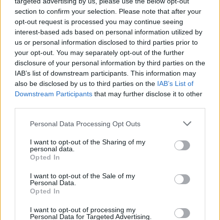
targeted advertising by us, please use the below opt-out
section to confirm your selection. Please note that after your
opt-out request is processed you may continue seeing
interest-based ads based on personal information utilized by
us or personal information disclosed to third parties prior to
your opt-out. You may separately opt-out of the further
disclosure of your personal information by third parties on the
IAB’s list of downstream participants. This information may
also be disclosed by us to third parties on the
IAB’s List of
Downstream Participants
that may further disclose it to other
third parties.
Personal Data Processing Opt Outs
I want to opt-out of the Sharing of my
personal data.
Opted In
I want to opt-out of the Sale of my
Personal Data.
Opted In
Esim for Global
|
Esim for Europe
|
Esim for Caribbean
|
Esim for USA
|
Esim for Italy
|
Esim for Spain
|
Esim
I want to opt-out of processing my
Personal Data for Targeted Advertising.
for Turkey
|
Esim for Germany
|
Esim for Greece
|
Esim