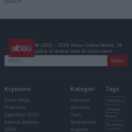
Belgium
© 2003 -
2026 Albeu Online Media. Të
gjitha të drejtat janë të rezervuara!
Search
Kryesore
Kategori
Tags
Erion Veliaj
Lifestyle
Edi Rama
Free Esim
Showbiz
Albania
Zgjedhjet 2025
Tech
News
Belinda Balluku
Shëndetësi
Ilir Meta
SPAK
Argetim