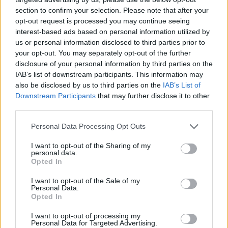
section to confirm your selection. Please note that after your
opt-out request is processed you may continue seeing
interest-based ads based on personal information utilized by
us or personal information disclosed to third parties prior to
your opt-out. You may separately opt-out of the further
disclosure of your personal information by third parties on the
IAB’s list of downstream participants. This information may
also be disclosed by us to third parties on the
IAB’s List of
Downstream Participants
that may further disclose it to other
third parties.
Personal Data Processing Opt Outs
I want to opt-out of the Sharing of my
personal data.
Opted In
I want to opt-out of the Sale of my
Personal Data.
Opted In
Esim for Global
|
Esim for Europe
|
Esim for Caribbean
|
Esim for USA
|
Esim for Italy
|
Esim for Spain
|
Esim
I want to opt-out of processing my
Personal Data for Targeted Advertising.
for Turkey
|
Esim for Germany
|
Esim for Greece
|
Esim