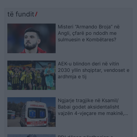
të fundit
Misteri “Armando Broja” në
Angli, çfarë po ndodh me
sulmuesin e Kombëtares?
AEK-u blindon deri në vitin
2030 yllin shqiptar, vendoset e
ardhmja e tij
Ngjarje tragjike në Ksamil/
Babai godet aksidentalisht
vajzën 4-vjeçare me makinë,
fëmija humb jetën