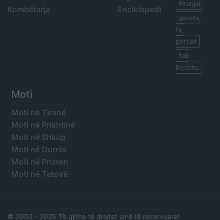
Piranjat
Kombëtarja
Enciklopedi
gazeta,
tv,
portale
Sali
Berisha
Moti
Moti në Tiranë
Moti në Prishtinë
Moti në Shkup
Moti në Durrës
Moti në Prizren
Moti në Tetovë
© 2003 -
2026 Të gjitha të drejtat janë të rezervuara!