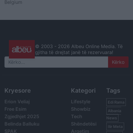
Belgium
© 2003 -
2026 Albeu Online Media. Të
gjitha të drejtat janë të rezervuara!
Search
Kryesore
Kategori
Tags
Erion Veliaj
Lifestyle
Edi Rama
Free Esim
Showbiz
Albania
Zgjedhjet 2025
Tech
News
Belinda Balluku
Shëndetësi
Ilir Meta
SPAK
Argetim