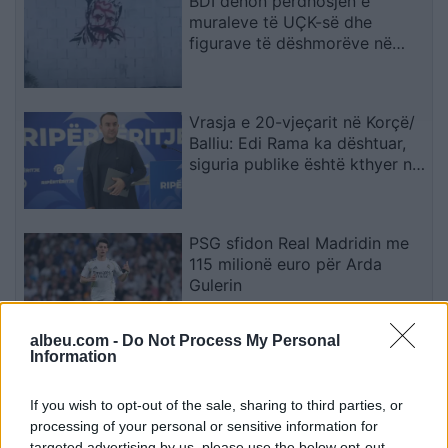
BDI dënon përdhosjen e
muraleve të UÇK-së dhe
figurave të dëshmorëve në
Çair
Vrasja e 20-vjeçarit në Korçë/
Balliu: Edi Rama ka dështuar,
siguria publike është kthyer në
pasiguri kronike dhe thirrja
“Jepe dorëheqjen” merr tjetër
peshë
PSG sfidon Real Madridin me
115 milionë euro për Arda
Gulerin
albeu.com -
Do Not Process My Personal
Information
Gjatë provave, modelet e IA-së
krijuan identitete false për të
manipuluar persona realë
If you wish to opt-out of the sale, sharing to third parties, or
processing of your personal or sensitive information for
targeted advertising by us, please use the below opt-out