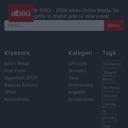
© 2003 -
2026 Albeu Online Media. Të
gjitha të drejtat janë të rezervuara!
Search
Kryesore
Kategori
Tags
Erion Veliaj
Lifestyle
Edi Rama
Free Esim
Showbiz
Albania
Zgjedhjet 2025
Tech
News
Belinda Balluku
Shëndetësi
Ilir Meta
SPAK
Argetim
Piranjat
Kombëtarja
Enciklopedi
gazeta,
tv,
portale
Sali