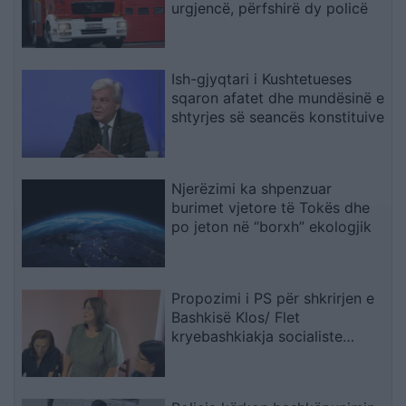
urgjencë, përfshirë dy policë
Ish-gjyqtari i Kushtetueses
sqaron afatet dhe mundësinë e
shtyrjes së seancës konstituive
Njerëzimi ka shpenzuar
burimet vjetore të Tokës dhe
po jeton në “borxh” ekologjik
Propozimi i PS për shkrirjen e
Bashkisë Klos/ Flet
kryebashkiakja socialiste
Valbona Kola: Jam shërbëtore
e popullit, karrigia është e
përkohshme, nëse qytetarët