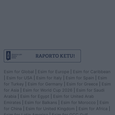
Esim for Global
|
Esim for Europe
|
Esim for Caribbean
|
Esim for USA
|
Esim for Italy
|
Esim for Spain
|
Esim
for Turkey
|
Esim for Germany
|
Esim for Greece
|
Esim
for Asia
|
Esim for World Cup 2026
|
Esim for Saudi
Arabia
|
Esim for Egypt
|
Esim for United Arab
Emirates
|
Esim for Balkans
|
Esim for Morocco
|
Esim
for China
|
Esim for United Kingdom
|
Esim for Africa
|
Esim for Latin America
|
Esim for GCC Gulf