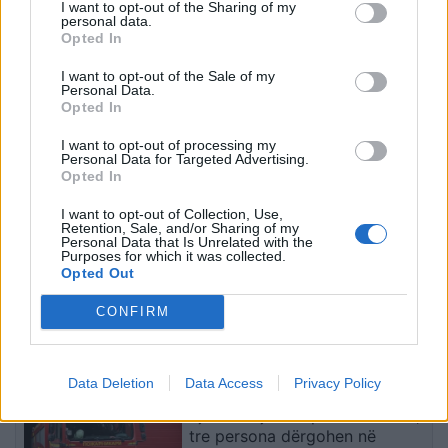
I want to opt-out of the Sharing of my
personal data.
Opted In
Parashikimi i yjeve, 6
Eric Wendt konfirmohet
Gusht 2026/ Zbuloni
nga Senati si ambasador i
I want to opt-out of the Sale of my
Personal Data.
shenjat më me fat për
SHBA-së në Shqipëri,
Opted In
ditën e sotme
emërimi pret firmën e
Trump
I want to opt-out of processing my
Personal Data for Targeted Advertising.
Opted In
I want to opt-out of Collection, Use,
Retention, Sale, and/or Sharing of my
Personal Data that Is Unrelated with the
Purposes for which it was collected.
Opted Out
Futbolli librazhdas në zi,
Flakët përhapen me
ndahet nga jeta Besnik
shpejtësi në Pocest të
CONFIRM
Çota, ish-kapiten dhe ish-
Dibrës, disa banesa në
trajner i Sopotit
rrezik
të fundit
Data Deletion
Data Access
Privacy Policy
Zjarr në një shtëpi në Gostivar,
tre persona dërgohen në