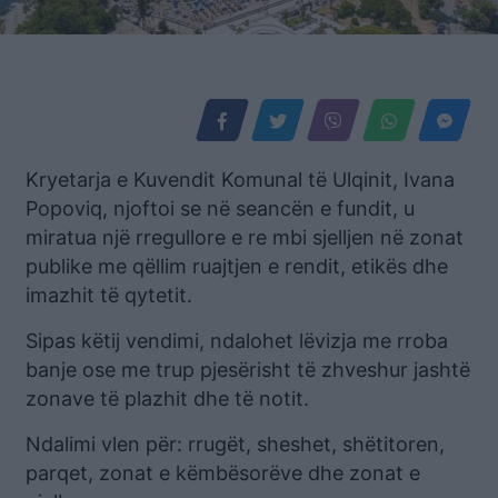
Kryetarja e Kuvendit Komunal të Ulqinit, Ivana
Popoviq, njoftoi se në seancën e fundit, u
miratua një rregullore e re mbi sjelljen në zonat
publike me qëllim ruajtjen e rendit, etikës dhe
imazhit të qytetit.
Sipas këtij vendimi, ndalohet lëvizja me rroba
banje ose me trup pjesërisht të zhveshur jashtë
zonave të plazhit dhe të notit.
Ndalimi vlen për: rrugët, sheshet, shëtitoren,
parqet, zonat e këmbësorëve dhe zonat e