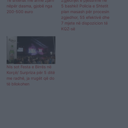
Të shtënat me armë zjarri
Zgjedhjet e pjesshme në
nëpër dasma, gjobë nga
5 bashki! Policia e Shtetit
200-500 euro
plan masash për procesin
zgjedhor, 55 efektivë dhe
7 mjete në dispozicion të
KQZ-së
Nis sot Festa e Birrës në
Korçë/ Surpriza për 5 ditë
me radhë, ja rrugët që do
të bllokohen