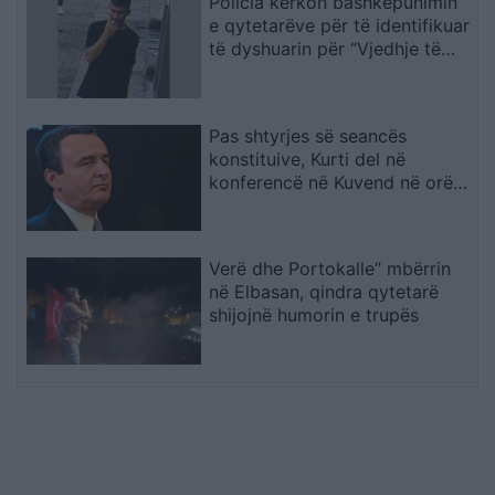
Policia kërkon bashkëpunimin
janë kundër, unë jam me ta
e qytetarëve për të identifikuar
(VIDEO)
të dyshuarin për “Vjedhje të
rëndë
Pas shtyrjes së seancës
konstituive, Kurti del në
konferencë në Kuvend në orën
12:30
Verë dhe Portokalle” mbërrin
në Elbasan, qindra qytetarë
shijojnë humorin e trupës