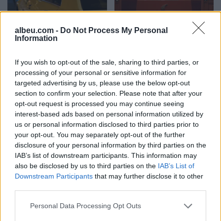
Grabitet taksisti në Lezhë,
Ina Zhupa kundërshton
autorët i vjedhin para dhe
projektin në Sarandë:
albeu.com -
Do Not Process My Personal
Information
sende personale
Oborri i gjimnazit “Hasan
Tahsini” të mos
shndërrohet në parking
If you wish to opt-out of the sale, sharing to third parties, or
publik
processing of your personal or sensitive information for
targeted advertising by us, please use the below opt-out
section to confirm your selection. Please note that after your
opt-out request is processed you may continue seeing
interest-based ads based on personal information utilized by
us or personal information disclosed to third parties prior to
Aksident në aksin Fier-
Këmbimi valutor/ Me sa
your opt-out. You may separately opt-out of the further
Lushnje/ Makina del nga
blihen e shiten dollari dhe
disclosure of your personal information by third parties on the
rruga dhe përfundon në
euro, çfarë ndodh me
IAB’s list of downstream participants. This information may
nënkalim, plagoset
monedhat e tjera
also be disclosed by us to third parties on the
IAB’s List of
drejtuesi
Downstream Participants
that may further disclose it to other
third parties.
Personal Data Processing Opt Outs