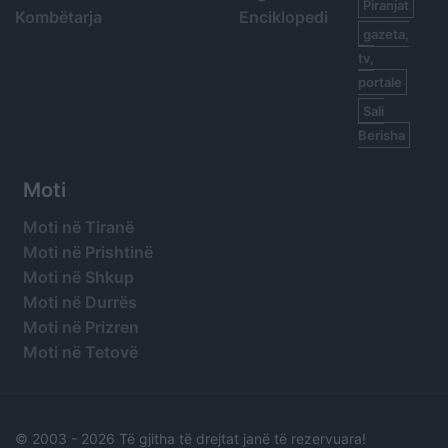
Piranjat
Kombëtarja
Enciklopedi
gazeta,
tv,
portale
Sali
Berisha
Moti
Moti në Tiranë
Moti në Prishtinë
Moti në Shkup
Moti në Durrës
Moti në Prizren
Moti në Tetovë
© 2003 -
2026 Të gjitha të drejtat janë të rezervuara!