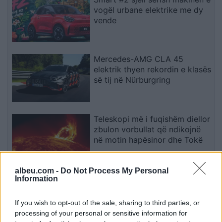
vogël urbane elektrike me dy
vende
Mercedes-AMG CLA 45
elektrik thyen rekordin e klasës
së tij në Nürburgring
Teleskopi më i fuqishëm diellor
zbulon vorbullat që ndikojnë
në motin hapësinor dhe Tokë
albeu.com -
Do Not Process My Personal
Bllokime të papritura të
Information
llogarive të WhatsApp-it në të
gjithë botën
If you wish to opt-out of the sale, sharing to third parties, or
processing of your personal or sensitive information for