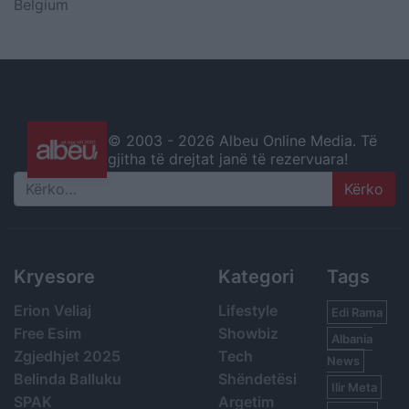
Belgium
© 2003 -
2026 Albeu Online Media. Të
gjitha të drejtat janë të rezervuara!
Search
Kryesore
Kategori
Tags
Erion Veliaj
Lifestyle
Edi Rama
Free Esim
Showbiz
Albania
Zgjedhjet 2025
Tech
News
Belinda Balluku
Shëndetësi
Ilir Meta
SPAK
Argetim