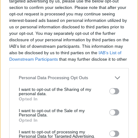
targeted advertising by us, please use the below opt-out
section to confirm your selection. Please note that after your
opt-out request is processed you may continue seeing
interest-based ads based on personal information utilized by
us or personal information disclosed to third parties prior to
your opt-out. You may separately opt-out of the further
disclosure of your personal information by third parties on the
IAB’s list of downstream participants. This information may
also be disclosed by us to third parties on the
IAB’s List of
Downstream Participants
that may further disclose it to other
third parties.
Personal Data Processing Opt Outs
I want to opt-out of the Sharing of my
personal data.
Opted In
I want to opt-out of the Sale of my
Personal Data.
Opted In
Esim for Global
|
Esim for Europe
|
Esim for Caribbean
|
Esim for USA
|
Esim for Italy
|
Esim for Spain
|
Esim
I want to opt-out of processing my
Personal Data for Targeted Advertising.
for Turkey
|
Esim for Germany
|
Esim for Greece
|
Esim