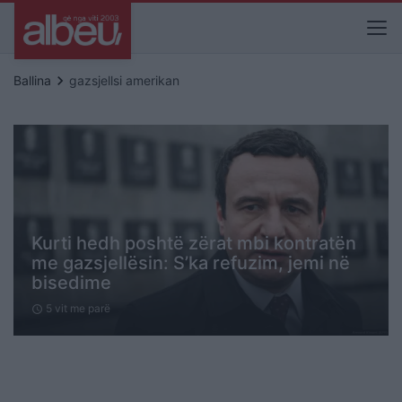
keyboard_arrow_right
Ballina
gazsjellsi amerikan
Kurti hedh poshtë zërat mbi kontratën
me gazsjellësin: S’ka refuzim, jemi në
bisedime
5 vit me parë
schedule