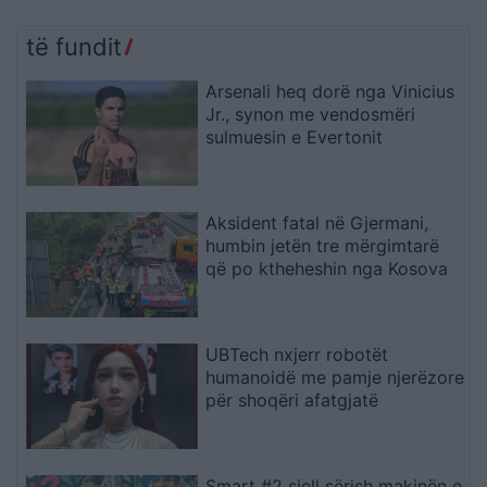
të fundit
Arsenali heq dorë nga Vinicius
Jr., synon me vendosmëri
sulmuesin e Evertonit
Aksident fatal në Gjermani,
humbin jetën tre mërgimtarë
që po ktheheshin nga Kosova
UBTech nxjerr robotët
humanoidë me pamje njerëzore
për shoqëri afatgjatë
Smart #2 sjell sërish makinën e