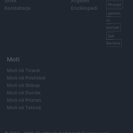
SPAK
Argetim
Piranjat
Kombëtarja
Enciklopedi
gazeta,
tv,
portale
Sali
Berisha
Moti
Moti në Tiranë
Moti në Prishtinë
Moti në Shkup
Moti në Durrës
Moti në Prizren
Moti në Tetovë