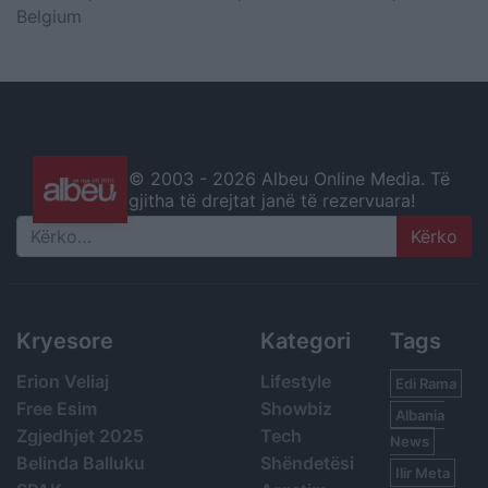
Belgium
© 2003 -
2026 Albeu Online Media. Të
gjitha të drejtat janë të rezervuara!
Search
Kryesore
Kategori
Tags
Erion Veliaj
Lifestyle
Edi Rama
Free Esim
Showbiz
Albania
Zgjedhjet 2025
Tech
News
Belinda Balluku
Shëndetësi
Ilir Meta