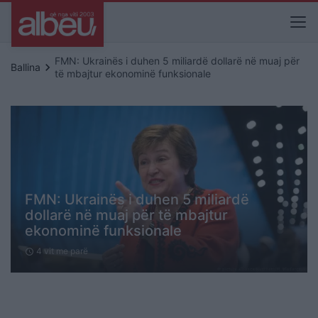
FMN: Ukrainës i duhen 5 miliardë dollarë në muaj për
keyboard_arrow_right
Ballina
të mbajtur ekonominë funksionale
FMN: Ukrainës i duhen 5 miliardë
dollarë në muaj për të mbajtur
ekonominë funksionale
4 vit me parë
schedule