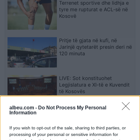
Terrenet sportive dhe lidhja e
tyre me rupturat e ACL-së në
Kosovë
Pritje të gjata në kufi, në
Jarinjë qytetarët presin deri në
120 minuta
LIVE: Sot konstituohet
Legjislatura e XI-të e Kuvendit
të Kosovës
albeu.com -
Do Not Process My Personal
Information
ESHS: Çmimet në sektorin e
hotelerisë u rritën me 1.1% gjatë
If you wish to opt-out of the sale, sharing to third parties, or
korrikut
processing of your personal or sensitive information for