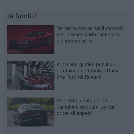
të fundit
Ferrari synon të ruajë motorin
V12 përmes karburanteve të
gjeneratës së re
Kriza energjetike pezullon
prodhimin në fabrikat Dacia
dhe Ford në Rumani
Audi S6 i ri shfaqet pa
kamuflim, debutimi zyrtar
pritet së shpejti