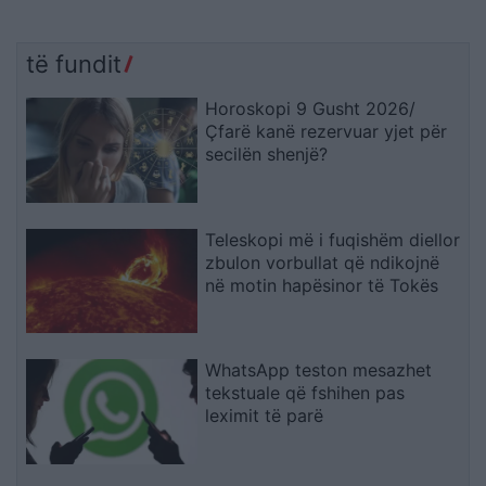
të fundit
Horoskopi 9 Gusht 2026/
Çfarë kanë rezervuar yjet për
secilën shenjë?
Teleskopi më i fuqishëm diellor
zbulon vorbullat që ndikojnë
në motin hapësinor të Tokës
WhatsApp teston mesazhet
tekstuale që fshihen pas
leximit të parë