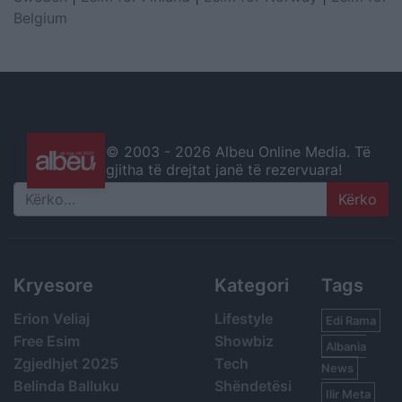
Belgium
© 2003 -
2026 Albeu Online Media. Të
gjitha të drejtat janë të rezervuara!
Search
Kryesore
Kategori
Tags
Erion Veliaj
Lifestyle
Edi Rama
Free Esim
Showbiz
Albania
Zgjedhjet 2025
Tech
News
Belinda Balluku
Shëndetësi
Ilir Meta