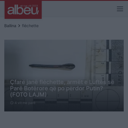
keyboard_arrow_right
Ballina
fléchette
Çfarë janë fléchette, armët e Luftës së
Parë Botërore që po përdor Putin?
(FOTO LAJM)
4 vit me parë
schedule