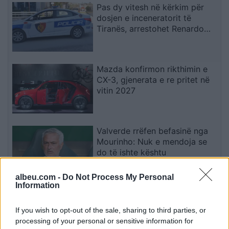
Pas dy vitesh në kërkim për
dosjen e inceneratorit të
Tiranës, arrestohet Renardo
Nallbani në Palasë
Mazda konfirmon rikthimin e
CX-3, gjenerata e re pritet në
vitin 2027
Valverde rrëfen befasinë nga
Mourinho: Nuk e mendoja se
do të ishte kështu
albeu.com -
Do Not Process My Personal
Information
Arrestohet 73-vjeçari në Krujë,
ndezi zjarr për të djegur barin
If you wish to opt-out of the sale, sharing to third parties, or
dhe flakët u përhapën drejt
processing of your personal or sensitive information for
malit