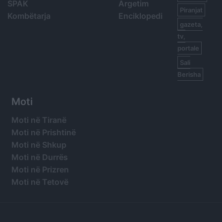
SPAK
Argetim
Piranjat
Kombëtarja
Enciklopedi
gazeta,
tv,
portale
Sali
Berisha
Moti
Moti në Tiranë
Moti në Prishtinë
Moti në Shkup
Moti në Durrës
Moti në Prizren
Moti në Tetovë