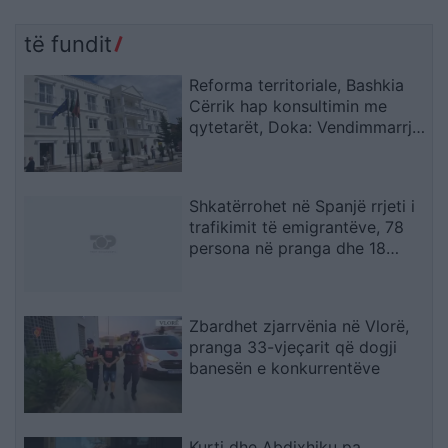
të fundit
Reforma territoriale, Bashkia
Cërrik hap konsultimin me
qytetarët, Doka: Vendimmarrja
të udhëhiqet nga nevojat e
komunitetit
Shkatërrohet në Spanjë rrjeti i
trafikimit të emigrantëve, 78
persona në pranga dhe 18
skafe të sekuestruara
Zbardhet zjarrvënia në Vlorë,
pranga 33-vjeçarit që dogji
banesën e konkurrentëve
Kurti dhe Abdixhiku pa