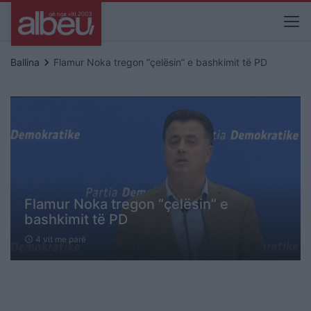
keyboard_arrow_right
Ballina
Flamur Noka tregon “çelësin” e bashkimit të PD
Flamur Noka tregon “çelësin” e
bashkimit të PD
4 vit me parë
schedule