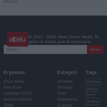
Belgium
© 2003 -
2026 Albeu Online Media. Të
gjitha të drejtat janë të rezervuara!
Search
Kryesore
Kategori
Tags
Erion Veliaj
Lifestyle
Edi Rama
Free Esim
Showbiz
Albania
Zgjedhjet 2025
Tech
News
Belinda Balluku
Shëndetësi
Ilir Meta
SPAK
Argetim