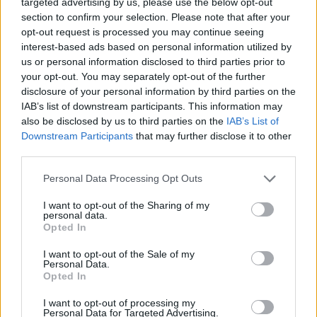
targeted advertising by us, please use the below opt-out
section to confirm your selection. Please note that after your
opt-out request is processed you may continue seeing
interest-based ads based on personal information utilized by
us or personal information disclosed to third parties prior to
your opt-out. You may separately opt-out of the further
disclosure of your personal information by third parties on the
IAB’s list of downstream participants. This information may
also be disclosed by us to third parties on the
IAB’s List of
Downstream Participants
that may further disclose it to other
third parties.
Personal Data Processing Opt Outs
I want to opt-out of the Sharing of my
personal data.
Opted In
I want to opt-out of the Sale of my
Personal Data.
Opted In
Esim for Global
|
Esim for Europe
|
Esim for Caribbean
|
Esim for USA
|
Esim for Italy
|
Esim for Spain
|
Esim
I want to opt-out of processing my
Personal Data for Targeted Advertising.
for Turkey
|
Esim for Germany
|
Esim for Greece
|
Esim