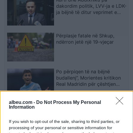
dakordim politik, LVV-ja e LDK-
ja bëjnë të ditur veprimet e
radhës
Përplasje fatale në Shkup,
ndërron jetë një 19-vjeçar
Po përpiqen të na bëjnë
budallenj”, Morientes kritikon
Real Madridin për çështjen
Rodri
albeu.com -
Do Not Process My Personal
Information
Kurti pas bisedës me
Abdixhikun: Ambiciet konkrete
nuk përputhen me rezultatin
If you wish to opt-out of the sale, sharing to third parties, or
processing of your personal or sensitive information for