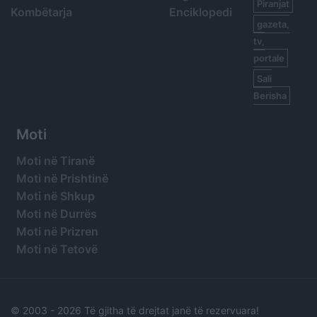
Piranjat
Kombëtarja
Enciklopedi
gazeta,
tv,
portale
Sali
Berisha
Moti
Moti në Tiranë
Moti në Prishtinë
Moti në Shkup
Moti në Durrës
Moti në Prizren
Moti në Tetovë
© 2003 -
2026 Të gjitha të drejtat janë të rezervuara!