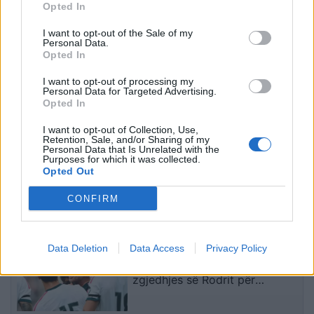
Opted In
vapë ekstreme,
Gjermani, rreth 25 të
termometri arrin 42.2
plagosur, tre në gjendje
I want to opt-out of the Sale of my
gradë Celsius
kritike
Personal Data.
Opted In
I want to opt-out of processing my
Personal Data for Targeted Advertising.
Opted In
I want to opt-out of Collection, Use,
Retention, Sale, and/or Sharing of my
Personal Data that Is Unrelated with the
Qytetarët mblidhen në
Pacolli për Aeroportin e
Purposes for which it was collected.
sheshin “Skënderbej” në
Vlorës: Dështimi i parë i
Opted Out
ditën e 68-të të protestës
Mabetex, çështjen do ta
CONFIRM
kundër Ramës, kërkojnë
çojmë në arbitrazh dhe
largimin e tij
drejtësi
të fundit
Data Deletion
Data Access
Privacy Policy
Mourinho zemërohet me
drejtuesit e Real Madridit pas
zgjedhjes së Rodrit për
Barcelonën