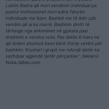
Lulzim Basha që mori vendimin individual pa
pyetur institucionet mori edhe faturën
individuale me ikjen. Bashkë me të ikën çdo
vendim që ai ka marrë. Bashkim dmth të
tërheqje nga ankimimet në gjykata pasi
drejtimin e vendos vota. Pas datës 6 mars ne
që dolëm shumicë kemi bërë thirrje vetëm për
bashkim. Kryetari i grupit me ndonjë tjetër ka
vazhduar agjendë tjetër përçarëse”
, deklaroi
Noka./albeu.com