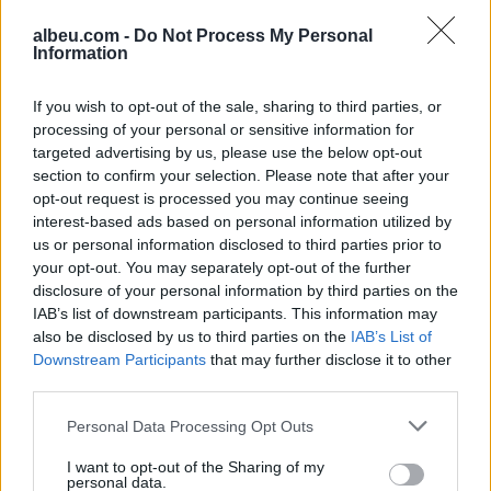
Julian Alvarez dhe kthen
të rëndë humanitare, hyrja
vëmendjen te dy opsione
e 72,000 emigrantëve në
albeu.com -
Do Not Process My Personal
të tjera
dy ditë ndez përplasjet
Information
politike në Spanjë
If you wish to opt-out of the sale, sharing to third parties, or
processing of your personal or sensitive information for
targeted advertising by us, please use the below opt-out
section to confirm your selection. Please note that after your
opt-out request is processed you may continue seeing
interest-based ads based on personal information utilized by
Raportohen 25 vatra zjarri
Profesori i Kembrixhit
us or personal information disclosed to third parties prior to
në 12 orë, 10 mbeten
largohet nga detyra pas
your opt-out. You may separately opt-out of the further
aktive dhe ndërhyrjet
akuzave për plagjiaturë
disclosure of your personal information by third parties on the
vijojnë nga toka e ajri
dhe pasaktësi akademike
IAB’s list of downstream participants. This information may
also be disclosed by us to third parties on the
IAB’s List of
Downstream Participants
that may further disclose it to other
third parties.
Personal Data Processing Opt Outs
I want to opt-out of the Sharing of my
Sllovakia përballet me
Dy tramvaje përplasen në
personal data.