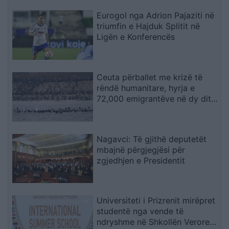
Eurogol nga Adrion Pajaziti në
triumfin e Hajduk Splitit në
Ligën e Konferencës
Ceuta përballet me krizë të
rëndë humanitare, hyrja e
72,000 emigrantëve në dy ditë
ndez përplasjet politike në
Spanjë
Nagavci: Të gjithë deputetët
mbajnë përgjegjësi për
zgjedhjen e Presidentit
Universiteti i Prizrenit mirëpret
studentë nga vende të
ndryshme në Shkollën Verore