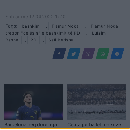
Shtuar
më
12.04.2022 17:10
Tags:
,
,
bashkim
Flamur Noka
Flamur Noka
,
tregon "çelësin" e bashkimit të PD
Lulzim
,
,
Basha
PD
Sali Berisha
Barcelona heq dorë nga
Ceuta përballet me krizë