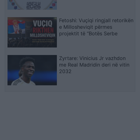
Ndërkombëtare
Fetoshi: Vuçiqi ringjall retorikën
e Millosheviqit përmes
projektit të “Botës Serbe
Zyrtare: Vinicius Jr vazhdon
me Real Madridin deri në vitin
2032