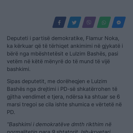
Deputeti i partisë demokratike, Flamur Noka,
ka kërkuar që të tërhiqet ankimimi në gjykatë i
bërë nga mbështetësit e Lulzim Bashës, pasi
vetëm në këtë mënyrë do të mund të vijë
bashkimi.
Sipas deputetit, me dorëheqjen e Lulzim
Bashës nga drejtimi i PD-së shkatërrohen të
gjitha vendimet e tjera, ndërsa ka shtuar se 6
marsi tregoi se cila ishte shumica e vërtetë në
PD.
“Bashkimi i demokratëve dmth rikthim në
normalitetin para 9 shtatorit. Ish-kryetari,