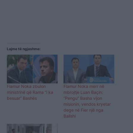
Lajme të ngjashme:
Flamur Noka zbulon
Flamur Noka merr në
ministrinë që Rama “i ka
mbrojtje Luan Baçin:
besuar” Bashës
“Pengu” Basha vijon
misionin, vendos kryetar
dege në Fier një nga
Ballshi