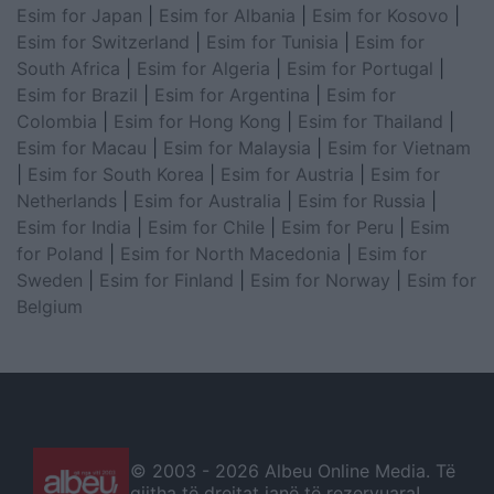
Esim for Japan
|
Esim for Albania
|
Esim for Kosovo
|
Esim for Switzerland
|
Esim for Tunisia
|
Esim for
South Africa
|
Esim for Algeria
|
Esim for Portugal
|
Esim for Brazil
|
Esim for Argentina
|
Esim for
Colombia
|
Esim for Hong Kong
|
Esim for Thailand
|
Esim for Macau
|
Esim for Malaysia
|
Esim for Vietnam
|
Esim for South Korea
|
Esim for Austria
|
Esim for
Netherlands
|
Esim for Australia
|
Esim for Russia
|
Esim for India
|
Esim for Chile
|
Esim for Peru
|
Esim
for Poland
|
Esim for North Macedonia
|
Esim for
Sweden
|
Esim for Finland
|
Esim for Norway
|
Esim for
Belgium
© 2003 -
2026 Albeu Online Media. Të
gjitha të drejtat janë të rezervuara!