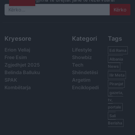
Search
Kryesore
Kategori
Tags
Erion Veliaj
Lifestyle
Edi Rama
Free Esim
Showbiz
Albania
Zgjedhjet 2025
Tech
News
Belinda Balluku
Shëndetësi
Ilir Meta
SPAK
Argetim
Piranjat
Kombëtarja
Enciklopedi
gazeta,
tv,
portale
Sali
Berisha