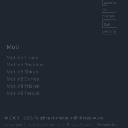
gazeta,
tv,
portale
Sali
Berisha
Moti
Moti në Tiranë
Moti në Prishtinë
Moti në Shkup
Moti në Durrës
Moti në Prizren
Moti në Tetovë
© 2003 -
2026 Të gjitha të drejtat janë të rezervuara!
Kontaktoni
Kushtet e Përdorimit
Privacy Policy
Powered by: