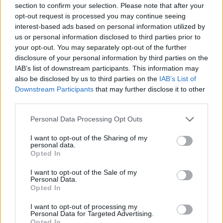
section to confirm your selection. Please note that after your
opt-out request is processed you may continue seeing
interest-based ads based on personal information utilized by
us or personal information disclosed to third parties prior to
your opt-out. You may separately opt-out of the further
disclosure of your personal information by third parties on the
IAB’s list of downstream participants. This information may
also be disclosed by us to third parties on the
IAB’s List of
Downstream Participants
that may further disclose it to other
third parties.
Personal Data Processing Opt Outs
I want to opt-out of the Sharing of my
personal data.
Opted In
I want to opt-out of the Sale of my
Personal Data.
Esim for Global
|
Esim for Europe
|
Esim for Caribbean
Opted In
|
Esim for USA
|
Esim for Italy
|
Esim for Spain
|
Esim
I want to opt-out of processing my
for Turkey
|
Esim for Germany
|
Esim for Greece
|
Esim
Personal Data for Targeted Advertising.
for Asia
|
Esim for World Cup 2026
|
Esim for Saudi
Opted In