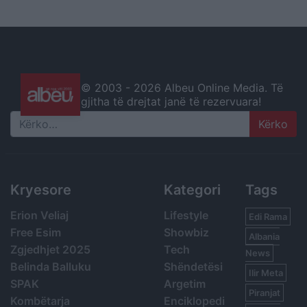
© 2003 -
2026 Albeu Online Media. Të
gjitha të drejtat janë të rezervuara!
Search
Kryesore
Kategori
Tags
Erion Veliaj
Lifestyle
Edi Rama
Free Esim
Showbiz
Albania
Zgjedhjet 2025
Tech
News
Belinda Balluku
Shëndetësi
Ilir Meta
SPAK
Argetim
Piranjat
Kombëtarja
Enciklopedi