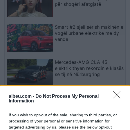
për shoqëri afatgjatë
Smart #2 sjell sërish makinën e
vogël urbane elektrike me dy
vende
Mercedes-AMG CLA 45
elektrik thyen rekordin e klasës
së tij në Nürburgring
albeu.com -
Do Not Process My Personal
Teleskopi më i fuqishëm diellor
Information
zbulon vorbullat që ndikojnë
në motin hapësinor dhe Tokë
If you wish to opt-out of the sale, sharing to third parties, or
processing of your personal or sensitive information for
targeted advertising by us, please use the below opt-out