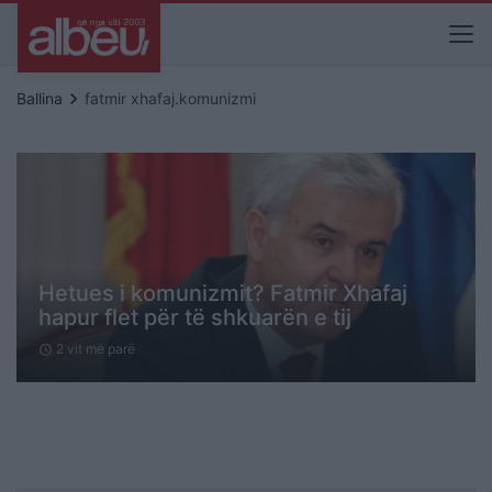
keyboard_arrow_right
Ballina
fatmir xhafaj.komunizmi
Hetues i komunizmit? Fatmir Xhafaj
hapur flet për të shkuarën e tij
2 vit me parë
schedule