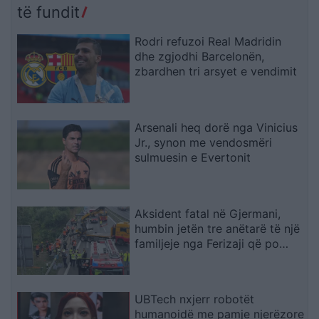
të fundit
Rodri refuzoi Real Madridin
dhe zgjodhi Barcelonën,
zbardhen tri arsyet e vendimit
Arsenali heq dorë nga Vinicius
Jr., synon me vendosmëri
sulmuesin e Evertonit
Aksident fatal në Gjermani,
humbin jetën tre anëtarë të një
familjeje nga Ferizaji që po
ktheheshin nga Kosova
UBTech nxjerr robotët
humanoidë me pamje njerëzore