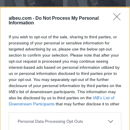
Video/ Shpërthimi në një
Video/ Dy të vrarë dhe 13
albeu.com -
Do Not Process My Personal
minibus në periferi të
të plagosur nga
Information
Damaskut lë 2 të vdekur
shpërthimi i një minibusi
dhe 13 të plagosur
pranë Damaskut
If you wish to opt-out of the sale, sharing to third parties, or
processing of your personal or sensitive information for
targeted advertising by us, please use the below opt-out
section to confirm your selection. Please note that after your
opt-out request is processed you may continue seeing
interest-based ads based on personal information utilized by
us or personal information disclosed to third parties prior to
your opt-out. You may separately opt-out of the further
Ceuta përballet me krizë
Profesori i Kembrixhit
disclosure of your personal information by third parties on the
të rëndë humanitare, hyrja
largohet nga detyra pas
IAB’s list of downstream participants. This information may
e 72,000 emigrantëve në
akuzave për plagjiaturë
also be disclosed by us to third parties on the
IAB’s List of
dy ditë ndez përplasjet
dhe pasaktësi akademike
Downstream Participants
that may further disclose it to other
politike në Spanjë
third parties.
Personal Data Processing Opt Outs