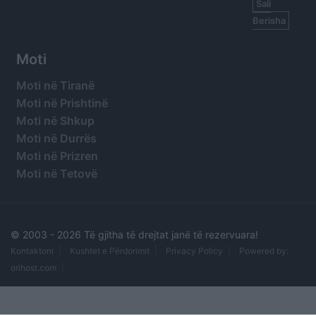
Sali
Berisha
Moti
Moti në Tiranë
Moti në Prishtinë
Moti në Shkup
Moti në Durrës
Moti në Prizren
Moti në Tetovë
© 2003 -
2026 Të gjitha të drejtat janë të rezervuara!
Kontaktoni
Kushtet e Përdorimit
Privacy Policy
Powered by:
orihost.com