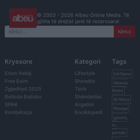
© 2003 -
2026 Albeu Online Media. Të
gjitha të drejtat janë të rezervuara!
Search
Kryesore
Kategori
Tags
Erion Veliaj
Lifestyle
Edi Rama
Free Esim
Showbiz
Albania
Zgjedhjet 2025
Tech
News
Belinda Balluku
Shëndetësi
Ilir Meta
SPAK
Argetim
Piranjat
Kombëtarja
Enciklopedi
gazeta,
tv,
portale