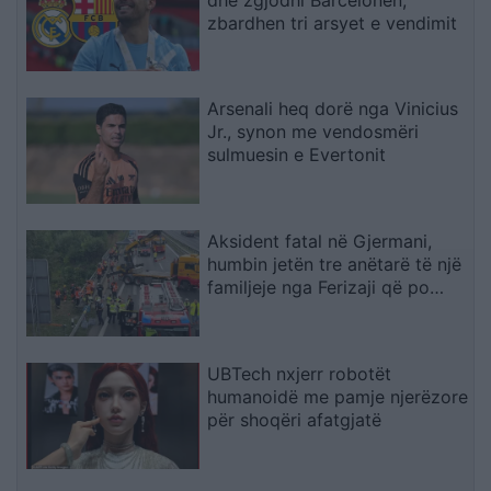
zbardhen tri arsyet e vendimit
Arsenali heq dorë nga Vinicius
Jr., synon me vendosmëri
sulmuesin e Evertonit
Aksident fatal në Gjermani,
humbin jetën tre anëtarë të një
familjeje nga Ferizaji që po
ktheheshin nga Kosova
UBTech nxjerr robotët
humanoidë me pamje njerëzore
për shoqëri afatgjatë