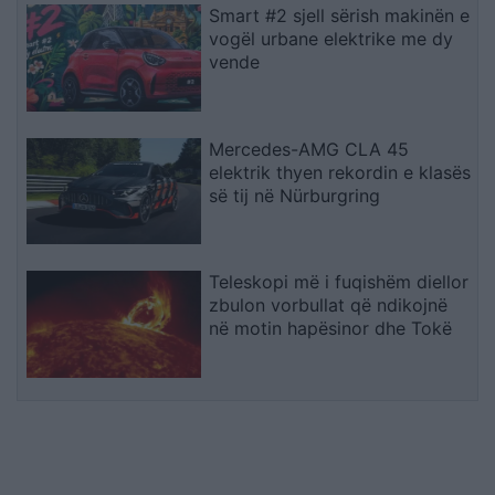
Smart #2 sjell sërish makinën e
vogël urbane elektrike me dy
vende
Mercedes-AMG CLA 45
elektrik thyen rekordin e klasës
së tij në Nürburgring
Teleskopi më i fuqishëm diellor
zbulon vorbullat që ndikojnë
në motin hapësinor dhe Tokë