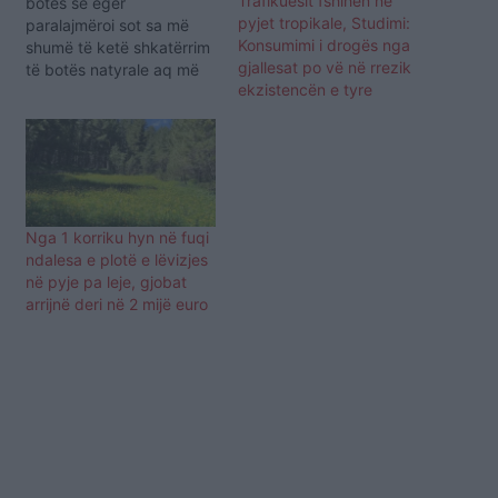
Trafikuesit fshihen në
botës së egër
pyjet tropikale, Studimi:
paralajmëroi sot sa më
Konsumimi i drogës nga
shumë të ketë shkatërrim
gjallesat po vë në rrezik
të botës natyrale aq më
ekzistencën e tyre
shumë pandemi të
ardhshme do të ndodhin.
Grupimi World Wildlife
Fund (WWF) tha në një
intervistë me mediat
britanike se prerja e
pemëve i sjell më afër
Nga 1 korriku hyn në fuqi
njerëzit dhe…
ndalesa e plotë e lëvizjes
në pyje pa leje, gjobat
arrijnë deri në 2 mijë euro