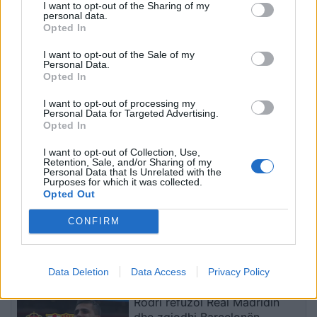
I want to opt-out of the Sharing of my
personal data.
Opted In
Sllovakia përballet me
Dy tramvaje përplasen në
I want to opt-out of the Sale of my
vapë ekstreme,
Gjermani, rreth 25 të
Personal Data.
termometri arrin 42.2
plagosur, tre në gjendje
Opted In
gradë Celsius
kritike
I want to opt-out of processing my
Personal Data for Targeted Advertising.
Opted In
I want to opt-out of Collection, Use,
Retention, Sale, and/or Sharing of my
Personal Data that Is Unrelated with the
Purposes for which it was collected.
Opted Out
Trump favorizon JD
Të paktën 38 të vrarë dhe
Vance si pasues të
29 të plagosur nga sulmet
CONFIRM
mundshëm për zgjedhjet
e Huthive me raketa dhe
presidenciale të vitit
dronë kundër ushtrisë së
2028, sipas “The
Jemenit
të fundit
Data Deletion
Data Access
Privacy Policy
Washington Post
Rodri refuzoi Real Madridin
dhe zgjodhi Barcelonën,