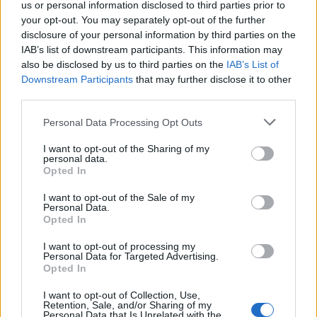
us or personal information disclosed to third parties prior to
your opt-out. You may separately opt-out of the further
disclosure of your personal information by third parties on the
IAB’s list of downstream participants. This information may
also be disclosed by us to third parties on the
IAB’s List of
Downstream Participants
that may further disclose it to other
Shtuar
më
14.06.2025 13:53
third parties.
Tags:
,
,
euro
fundin
prek
Personal Data Processing Opt Outs
I want to opt-out of the Sharing of my
personal data.
Opted In
I want to opt-out of the Sale of my
Personal Data.
Opted In
I want to opt-out of processing my
Personal Data for Targeted Advertising.
Opted In
I want to opt-out of Collection, Use,
Retention, Sale, and/or Sharing of my
Personal Data that Is Unrelated with the