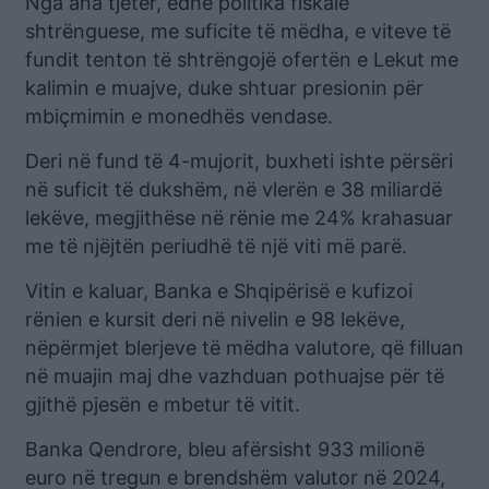
Nga ana tjetër, edhe politika fiskale
shtrënguese, me suficite të mëdha, e viteve të
fundit tenton të shtrëngojë ofertën e Lekut me
kalimin e muajve, duke shtuar presionin për
mbiçmimin e monedhës vendase.
Deri në fund të 4-mujorit, buxheti ishte përsëri
në suficit të dukshëm, në vlerën e 38 miliardë
lekëve, megjithëse në rënie me 24% krahasuar
me të njëjtën periudhë të një viti më parë.
Vitin e kaluar, Banka e Shqipërisë e kufizoi
rënien e kursit deri në nivelin e 98 lekëve,
nëpërmjet blerjeve të mëdha valutore, që filluan
në muajin maj dhe vazhduan pothuajse për të
gjithë pjesën e mbetur të vitit.
Banka Qendrore, bleu afërsisht 933 milionë
euro në tregun e brendshëm valutor në 2024,