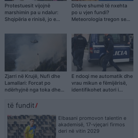
Protestuesit vijojnë
Ditëve shumë të nxehta
marshimin pa u ndalur:
po u vjen fundi?
Shqipëria e rinisë, jo e
Meteorologia tregon se
partisë!
kur nis rënia e
temperaturave
Zjarri në Krujë, Nufi dhe
E ndoqi me automatik dhe
Lamallari: Forcat po
vrau mikun e fëmijërisë,
ndërhyjnë nga toka dhe
identifikohet autori i
ajri
dyshuar që është në
kërkim
të fundit
Elbasani promovon talentin e
akademisë, 17-vjeçari firmos
deri në vitin 2029