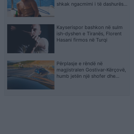
shkak ngacmimi i të dashurës
nga viktima
Kayserispor bashkon në sulm
ish-dyshen e Tiranës, Florent
Hasani firmos në Turqi
Përplasje e rëndë në
magjistralen Gostivar-Kërçovë,
humb jetën një shofer dhe
plagoset rëndë një tjetër