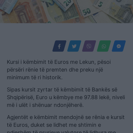
Kursi i këmbimit të Euros me Lekun, pësoi
përsëri rënie të premten dhe preku një
minimum të ri historik.
Sipas kursit zyrtar të këmbimit të Bankës së
Shqipërisë, Euro u këmbye me 97.88 lekë, niveli
më i ulët i shënuar ndonjëherë.
Agjentët e këmbimit mendojnë se rënia e kursit
të Euros, duket se lidhet me shtimin e
ndjeshëm të prurjeve valutore të lidhura me