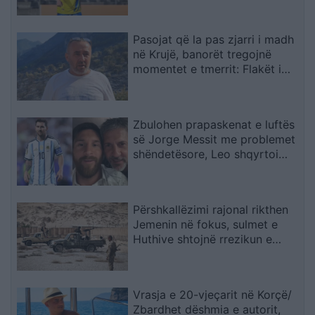
Pasojat që la pas zjarri i madh
në Krujë, banorët tregojnë
momentet e tmerrit: Flakët i
kemi mbajtur vetë nën kontroll,
zjarrfikësja fiku vetëm vatrat e
vogla (VIDEO)
Zbulohen prapaskenat e luftës
së Jorge Messit me problemet
shëndetësore, Leo shqyrtoi
largimin nga Botërori
Përshkallëzimi rajonal rikthen
Jemenin në fokus, sulmet e
Huthive shtojnë rrezikun e
zgjerimit të luftës
Vrasja e 20-vjeçarit në Korçë/
Zbardhet dëshmia e autorit,