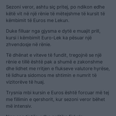
Sezoni veror, ashtu siç pritej, po ndikon edhe
këtë vit në një rënie të mëtejshme të kursit të
këmbimit të Euros me Lekun.
Duke filluar nga gjysma e dytë e muajit prill,
kursi i këmbimit Euro-Lek ka pësuar një
zhvendosje në rënie.
Të dhënat e viteve të fundit, tregojnë se një
rënie e tillë është pak a shumë e zakonshme
dhe lidhet me rritjen e flukseve valutore hyrëse,
të lidhura sidomos me shtimin e numrit të
vizitorëve të huaj.
Trysnia mbi kursin e Euros është forcuar më tej
me fillimin e qershorit, kur sezoni veror bëhet
më intensiv.