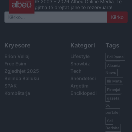
© 2003 -
2026 Albeu Online Media. Të
gjitha të drejtat janë të rezervuara!
Search
Kryesore
Kategori
Tags
Erion Veliaj
Lifestyle
Edi Rama
Free Esim
Showbiz
Albania
Zgjedhjet 2025
Tech
News
Belinda Balluku
Shëndetësi
Ilir Meta
SPAK
Argetim
Piranjat
Kombëtarja
Enciklopedi
gazeta,
tv,
portale
Sali
Berisha