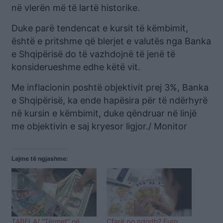
në vlerën më të lartë historike.
Duke parë tendencat e kursit të këmbimit,
është e pritshme që blerjet e valutës nga Banka
e Shqipërisë do të vazhdojnë të jenë të
konsiderueshme edhe këtë vit.
Me inflacionin poshtë objektivit prej 3%, Banka
e Shqipërisë, ka ende hapësira për të ndërhyrë
në kursin e këmbimit, duke qëndruar në linjë
me objektivin e saj kryesor ligjor./ Monitor
Lajme të ngjashme:
TABELA/ “Tërmet” në
Çfarë po ndodh? Euro