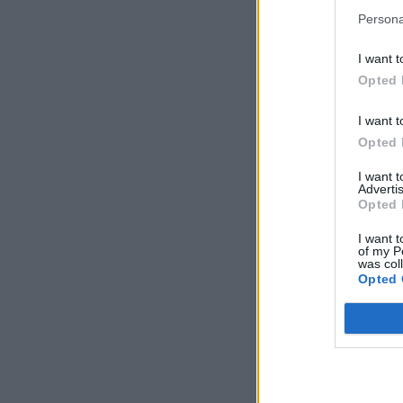
Persona
I want t
Opted 
I want t
Opted 
I want 
Advertis
Opted 
I want t
of my P
was col
Opted 