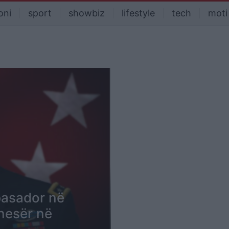
oni
sport
showbiz
lifestyle
tech
moti
asador në
 nesër në