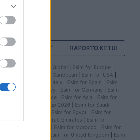
Esim for Global
|
Esim for Europe
|
Esim for Caribbean
|
Esim for USA
|
Esim for Italy
|
Esim for Spain
|
Esim
for Turkey
|
Esim for Germany
|
Esim
for Greece
|
Esim for Asia
|
Esim for
World Cup 2026
|
Esim for Saudi
Arabia
|
Esim for Egypt
|
Esim for
United Arab Emirates
|
Esim for
Balkans
|
Esim for Morocco
|
Esim for
China
|
Esim for United Kingdom
|
Esim