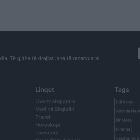
a. Të gjitha të drejtat janë të rezervuara!
Linqet
Tags
Live tv shqiptare
Edi Rama
Moti në Shqipëri
Albania New
Travel
Ilir Meta
Horoskopi
Piranjat
Livescore
gazeta, tv, p