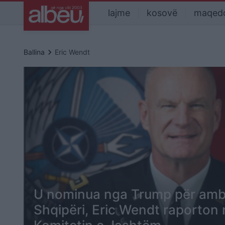
lajme
kosovë
maqed
keyboard_arrow_right
Ballina
Eric Wendt
U nominua nga Trump për amb
Shqipëri, Eric Wendt raporton