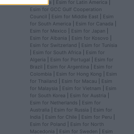
for Africa
|
Esim for Latin America
|
Esim for GCC Gulf Cooperation
Council
|
Esim for Middle East
|
Esim
for South America
|
Esim for Canada
|
Esim for Mexico
|
Esim for Japan
|
Esim for Albania
|
Esim for Kosovo
|
Esim for Switzerland
|
Esim for Tunisia
|
Esim for South Africa
|
Esim for
Algeria
|
Esim for Portugal
|
Esim for
Brazil
|
Esim for Argentina
|
Esim for
Colombia
|
Esim for Hong Kong
|
Esim
for Thailand
|
Esim for Macau
|
Esim
for Malaysia
|
Esim for Vietnam
|
Esim
for South Korea
|
Esim for Austria
|
Esim for Netherlands
|
Esim for
Australia
|
Esim for Russia
|
Esim for
India
|
Esim for Chile
|
Esim for Peru
|
Esim for Poland
|
Esim for North
Macedonia
|
Esim for Sweden
|
Esim