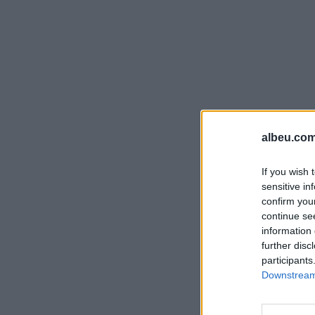
albeu.com
If you wish 
sensitive in
confirm you
continue se
information 
further disc
participants
Downstream 