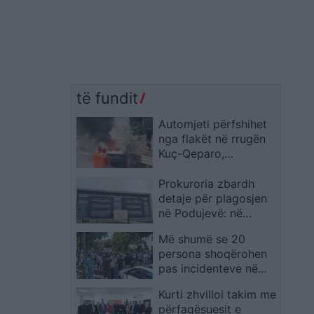
të fundit
Automjeti përfshihet
nga flakët në rrugën
Kuç-Qeparo,
ndërhyjnë zjarrfikësit
Prokuroria zbardh
detaje për plagosjen
në Podujevë: në
konflikt u përfshinë
Më shumë se 20
daja, nipi dhe një i
persona shoqërohen
afërm
pas incidenteve në
protestë, qytetarë
Kurti zhvilloi takim me
mblidhen te
përfaqësuesit e
Komisariati nr. 3 dhe