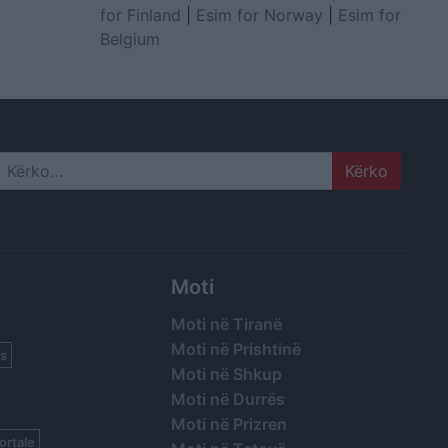
for Finland
|
Esim for Norway
|
Esim for
Belgium
Search
Moti
Moti në Tiranë
Moti në Prishtinë
s
Moti në Shkup
Moti në Durrës
Moti në Prizren
ortale