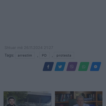
Shtuar
më
26.11.2024 21:27
Tags:
,
,
arrestim
PD
protesta