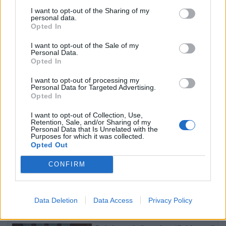
I want to opt-out of the Sharing of my
personal data.
Opted In
Pavlin Luli kundër
Rama anulon vendimin
I want to opt-out of the Sale of my
Personal Data.
shkrirjes së Fushë-Arrëzit:
për rindërtimin në zonën
Opted In
“Më falni që ju kërkova
historike të Durrësit,
votën për Ramën, na
banorët e prekur nga
I want to opt-out of processing my
Personal Data for Targeted Advertising.
tradhtoi”
projekti “TID” shënojnë
Opted In
fitoren e parë
I want to opt-out of Collection, Use,
Retention, Sale, and/or Sharing of my
Personal Data that Is Unrelated with the
Purposes for which it was collected.
Opted Out
GJKKO lë në qeli Samir
Morina përballet me fluks
CONFIRM
Rosales Rodriguez,
të madh automjetesh,
“Kimisti” kolumbian do të
qytetarët nga Kosova
vuajë 14 vite burg për
udhëtojnë drejt bregdetit
Data Deletion
Data Access
Privacy Policy
laboratorin e Frakullës
shqiptar
të fundit