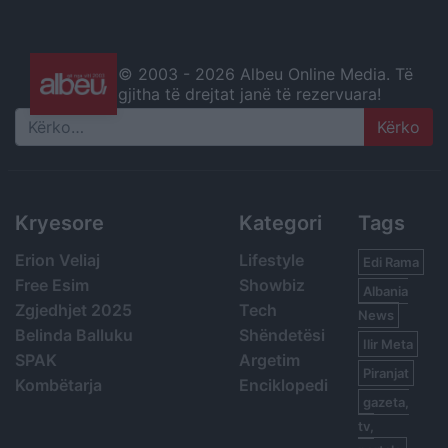
© 2003 -
2026 Albeu Online Media. Të
gjitha të drejtat janë të rezervuara!
Search
Kryesore
Kategori
Tags
Erion Veliaj
Lifestyle
Edi Rama
Free Esim
Showbiz
Albania
Zgjedhjet 2025
Tech
News
Belinda Balluku
Shëndetësi
Ilir Meta
SPAK
Argetim
Piranjat
Kombëtarja
Enciklopedi
gazeta,
tv,