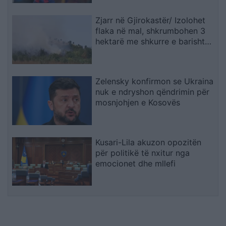
Zjarr në Gjirokastër/ Izolohet
flaka në mal, shkrumbohen 3
hektarë me shkurre e barishte
në kufirin mes Golemit dhe
Progonatit
Zelensky konfirmon se Ukraina
nuk e ndryshon qëndrimin për
mosnjohjen e Kosovës
Kusari-Lila akuzon opozitën
për politikë të nxitur nga
emocionet dhe mllefi