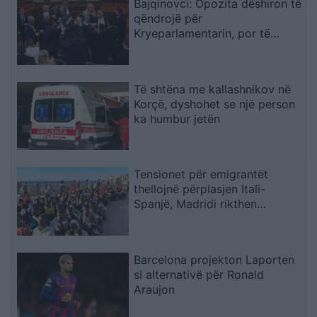
Bajqinovci: Opozita dëshiron të
qëndrojë për
Kryeparlamentarin, por të
largohet për Presidentin
Të shtëna me kallashnikov në
Korçë, dyshohet se një person
ka humbur jetën
Tensionet për emigrantët
thellojnë përplasjen Itali-
Spanjë, Madridi rikthen
kontrollet në kufi
Barcelona projekton Laporten
si alternativë për Ronald
Araujon