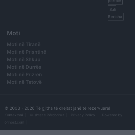
portale
Sali
Berisha
Moti
Moti në Tiranë
Moti në Prishtinë
Moti në Shkup
Moti në Durrës
Moti në Prizren
Moti në Tetovë
© 2003 -
2026 Të gjitha të drejtat janë të rezervuara!
Kontaktoni
Kushtet e Përdorimit
Privacy Policy
Powered by:
orihost.com