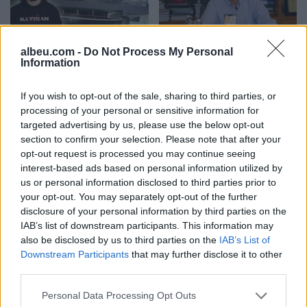
Lëndë e dyshuar plasëse
Protesta hyn në ditën e
albeu.com -
Do Not Process My Personal
Information
në biznesin e Noizyt në
70-të, Berisha: Lëvizja më
Durrës, çfarë zbuluan
e fuqishme rinore dhe
If you wish to opt-out of the sale, sharing to third parties, or
autoritetet
qytetare që nga vitet ’90
processing of your personal or sensitive information for
targeted advertising by us, please use the below opt-out
section to confirm your selection. Please note that after your
opt-out request is processed you may continue seeing
interest-based ads based on personal information utilized by
us or personal information disclosed to third parties prior to
your opt-out. You may separately opt-out of the further
Balliu denoncon projektin
Berisha kundër reformës
disclosure of your personal information by third parties on the
“Smart City”: Fatura kaloi
territoriale: Po përdoret si
IAB’s list of downstream participants. This information may
nga 60 në 118.5 mln euro,
instrument për
also be disclosed by us to third parties on the
IAB’s List of
SHBA ka ngritur
shpopullimin e Shqipërisë
Downstream Participants
that may further disclose it to other
third parties.
shqetësime për Presight
AI dhe lidhjet e dyshuara
Personal Data Processing Opt Outs
me Kinën