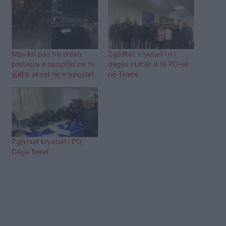
Mbyllet pas tre orësh
Zgjidhet kryetari i ri i
protesta e opozitës në të
degës numër 4 të PD-së
gjitha akset në kryeqytet
në Tiranë
Zgjidhet kryetari i PD,
Dega Berat