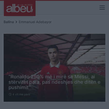
keyboard_arrow_right
Ballina
Emmanuel Adebayor
“Ronaldo 250% më i mirë se Messi, ai
stërvitet para, pas ndeshjes dhe ditën e
pushimit”
4 vit me parë
schedule