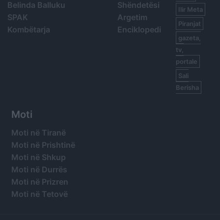
Belinda Balluku
Shëndetësi
Ilir Meta
SPAK
Argetim
Piranjat
Kombëtarja
Enciklopedi
gazeta,
tv,
portale
Sali
Berisha
Moti
Moti në Tiranë
Moti në Prishtinë
Moti në Shkup
Moti në Durrës
Moti në Prizren
Moti në Tetovë