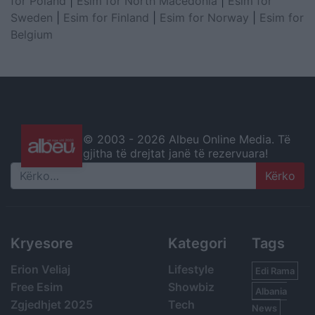
for Poland
|
Esim for North Macedonia
|
Esim for
Sweden
|
Esim for Finland
|
Esim for Norway
|
Esim for
Belgium
© 2003 -
2026 Albeu Online Media. Të
gjitha të drejtat janë të rezervuara!
Search
Kryesore
Kategori
Tags
Erion Veliaj
Lifestyle
Edi Rama
Free Esim
Showbiz
Albania
Zgjedhjet 2025
Tech
News