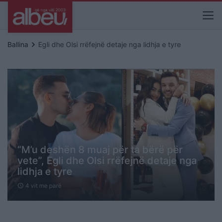
keyboard_arrow_right
Ballina
Egli dhe Olsi rrëfejnë detaje nga lidhja e tyre
“M’u deshën 8 muaj për ta bërë për
vete”, Egli dhe Olsi rrëfejnë detaje nga
lidhja e tyre
4 vit me parë
schedule