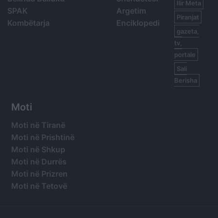
Ilir Meta
SPAK
Argetim
Piranjat
Kombëtarja
Enciklopedi
gazeta,
tv,
portale
Sali
Berisha
Moti
Moti në Tiranë
Moti në Prishtinë
Moti në Shkup
Moti në Durrës
Moti në Prizren
Moti në Tetovë