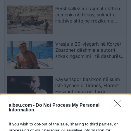
Përshkallëzimi rajonal rikthen
Jemenin në fokus, sulmet e
Huthive shtojnë rrezikun e
zgjerimit të luftës
Vrasja e 20-vjeçarit në Korçë/
Zbardhet dëshmia e autorit,
shkak ngacmimi i të dashurës
nga viktima
Kayserispor bashkon në sulm
ish-dyshen e Tiranës, Florent
Hasani firmos në Turqi
albeu.com -
Do Not Process My Personal
Information
Përplasje e rëndë në
magjistralen Gostivar-Kërçovë,
If you wish to opt-out of the sale, sharing to third parties, or
humb jetën një shofer dhe
processing of your personal or sensitive information for