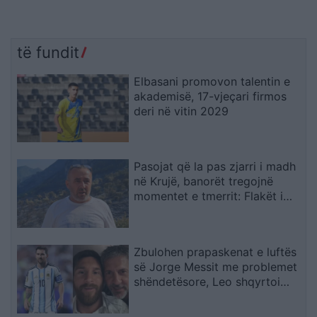
të fundit
Elbasani promovon talentin e
akademisë, 17-vjeçari firmos
deri në vitin 2029
Pasojat që la pas zjarri i madh
në Krujë, banorët tregojnë
momentet e tmerrit: Flakët i
kemi mbajtur vetë nën kontroll,
zjarrfikësja fiku vetëm vatrat e
vogla (VIDEO)
Zbulohen prapaskenat e luftës
së Jorge Messit me problemet
shëndetësore, Leo shqyrtoi
largimin nga Botërori