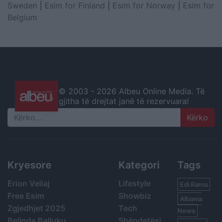
Sweden
|
Esim for Finland
|
Esim for Norway
|
Esim for
Belgium
© 2003 -
2026 Albeu Online Media. Të
gjitha të drejtat janë të rezervuara!
Search
Kryesore
Kategori
Tags
Erion Veliaj
Lifestyle
Edi Rama
Free Esim
Showbiz
Albania
Zgjedhjet 2025
Tech
News
Belinda Balluku
Shëndetësi