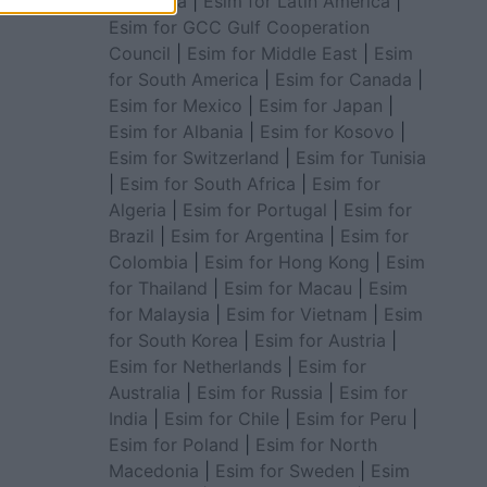
for Africa
|
Esim for Latin America
|
Esim for GCC Gulf Cooperation
Council
|
Esim for Middle East
|
Esim
for South America
|
Esim for Canada
|
Esim for Mexico
|
Esim for Japan
|
Esim for Albania
|
Esim for Kosovo
|
Esim for Switzerland
|
Esim for Tunisia
|
Esim for South Africa
|
Esim for
Algeria
|
Esim for Portugal
|
Esim for
Brazil
|
Esim for Argentina
|
Esim for
Colombia
|
Esim for Hong Kong
|
Esim
for Thailand
|
Esim for Macau
|
Esim
for Malaysia
|
Esim for Vietnam
|
Esim
for South Korea
|
Esim for Austria
|
Esim for Netherlands
|
Esim for
Australia
|
Esim for Russia
|
Esim for
India
|
Esim for Chile
|
Esim for Peru
|
Esim for Poland
|
Esim for North
Macedonia
|
Esim for Sweden
|
Esim