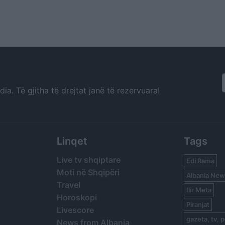
a. Të gjitha të drejtat janë të rezervuara!
Linqet
Tags
Live tv shqiptare
Edi Rama
Moti në Shqipëri
Albania New
Travel
Ilir Meta
Horoskopi
Piranjat
Livescore
gazeta, tv, p
News from Albania