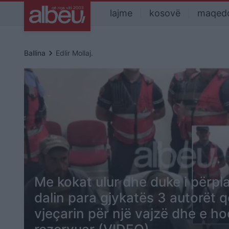
lajme
kosovë
maqed
keyboard_arrow_right
Ballina
Edlir Mollaj.
Me kokat ulur dhe duke i përpla
dalin para gjykatës 3 autorët 
vjeçarin për një vajzë dhe e h