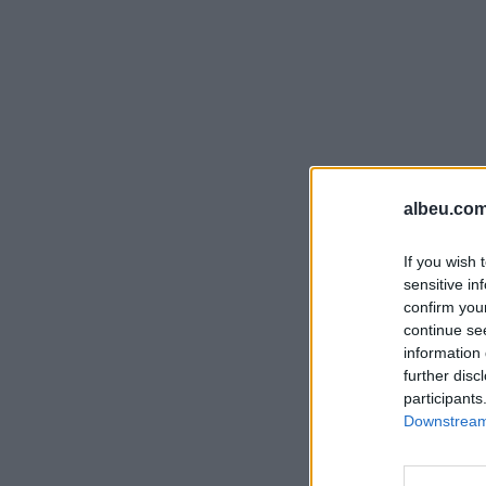
albeu.com
If you wish 
sensitive in
confirm you
continue se
information 
further disc
participants
Downstream 