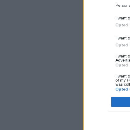
Persona
I want t
Opted 
I want t
Opted 
I want 
Advertis
Opted 
I want t
of my P
was col
Opted 