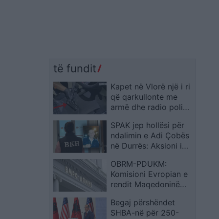
të fundit
Kapet në Vlorë një i ri
që qarkullonte me
armë dhe radio policie
në automjet
SPAK jep hollësi për
ndalimin e Adi Çobës
në Durrës: Aksioni i
BKH u krye në
OBRM-PDUKM:
koordinim me DIA-n e
Komisioni Evropian e
Barit, iu sekuestrua
rendit Maqedoninë
edhe një pistoletë
mes vendeve
Begaj përshëndet
kryesuese për
SHBA-në për 250-
reforma, pavarësisht