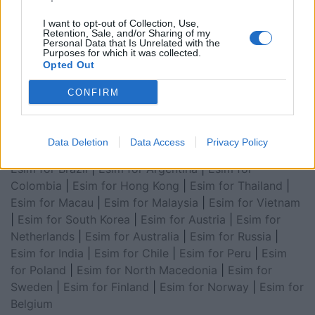
Arabia
|
Esim for Egypt
|
Esim for United Arab
I want to opt-out of Collection, Use,
Emirates
|
Esim for Balkans
|
Esim for Morocco
|
Esim
Retention, Sale, and/or Sharing of my
Personal Data that Is Unrelated with the
for China
|
Esim for United Kingdom
|
Esim for Africa
|
Purposes for which it was collected.
Opted Out
Esim for Latin America
|
Esim for GCC Gulf
Cooperation Council
|
Esim for Middle East
|
Esim for
CONFIRM
South America
|
Esim for Canada
|
Esim for Mexico
|
Esim for Japan
|
Esim for Albania
|
Esim for Kosovo
|
Esim for Switzerland
|
Esim for Tunisia
|
Esim for
Data Deletion
Data Access
Privacy Policy
South Africa
|
Esim for Algeria
|
Esim for Portugal
|
Esim for Brazil
|
Esim for Argentina
|
Esim for
Colombia
|
Esim for Hong Kong
|
Esim for Thailand
|
Esim for Macau
|
Esim for Malaysia
|
Esim for Vietnam
|
Esim for South Korea
|
Esim for Austria
|
Esim for
Netherlands
|
Esim for Australia
|
Esim for Russia
|
Esim for India
|
Esim for Chile
|
Esim for Peru
|
Esim
for Poland
|
Esim for North Macedonia
|
Esim for
Sweden
|
Esim for Finland
|
Esim for Norway
|
Esim for
Belgium