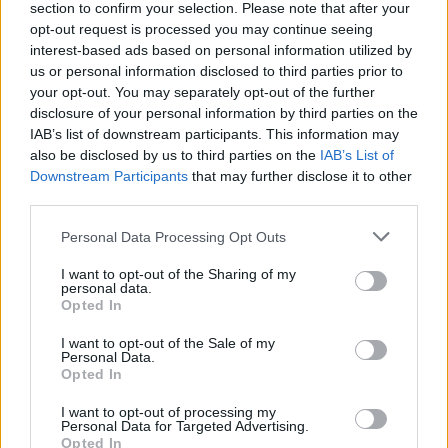
section to confirm your selection. Please note that after your
opt-out request is processed you may continue seeing
interest-based ads based on personal information utilized by
us or personal information disclosed to third parties prior to
your opt-out. You may separately opt-out of the further
disclosure of your personal information by third parties on the
IAB’s list of downstream participants. This information may
also be disclosed by us to third parties on the
IAB’s List of
Downstream Participants
that may further disclose it to other
third parties.
Personal Data Processing Opt Outs
I want to opt-out of the Sharing of my
personal data.
Opted In
I want to opt-out of the Sale of my
Personal Data.
Esim for Global
|
Esim for Europe
|
Esim for Caribbean
Opted In
|
Esim for USA
|
Esim for Italy
|
Esim for Spain
|
Esim
I want to opt-out of processing my
for Turkey
|
Esim for Germany
|
Esim for Greece
|
Esim
Personal Data for Targeted Advertising.
Opted In
for Asia
|
Esim for World Cup 2026
|
Esim for Saudi