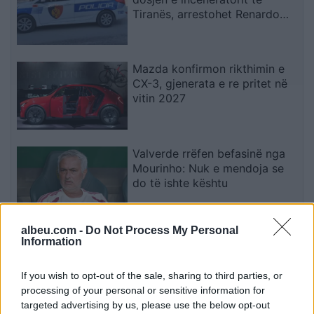
Tiranës, arrestohet Renardo
Nallbani në Palasë
Mazda konfirmon rikthimin e
CX-3, gjenerata e re pritet në
vitin 2027
Valverde rrëfen befasinë nga
Mourinho: Nuk e mendoja se
do të ishte kështu
albeu.com -
Do Not Process My Personal
Arrestohet 73-vjeçari në Krujë,
Information
ndezi zjarr për të djegur barin
dhe flakët u përhapën drejt
If you wish to opt-out of the sale, sharing to third parties, or
malit
processing of your personal or sensitive information for
targeted advertising by us, please use the below opt-out