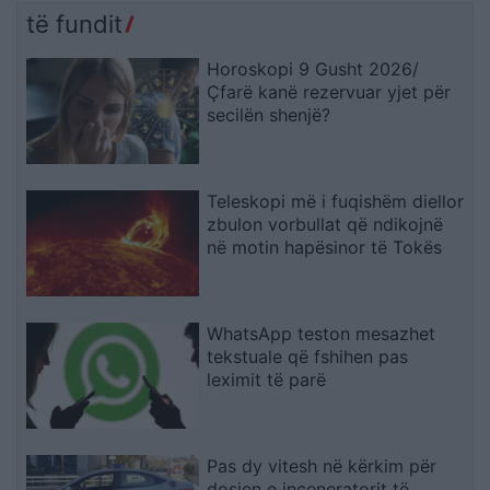
të fundit
Horoskopi 9 Gusht 2026/
Çfarë kanë rezervuar yjet për
secilën shenjë?
Teleskopi më i fuqishëm diellor
zbulon vorbullat që ndikojnë
në motin hapësinor të Tokës
WhatsApp teston mesazhet
tekstuale që fshihen pas
leximit të parë
Pas dy vitesh në kërkim për
dosjen e inceneratorit të