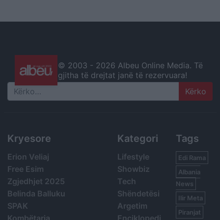
© 2003 -
2026 Albeu Online Media. Të
gjitha të drejtat janë të rezervuara!
Search
Kryesore
Kategori
Tags
Erion Veliaj
Lifestyle
Edi Rama
Free Esim
Showbiz
Albania
Zgjedhjet 2025
Tech
News
Belinda Balluku
Shëndetësi
Ilir Meta
SPAK
Argetim
Piranjat
Kombëtarja
Enciklopedi