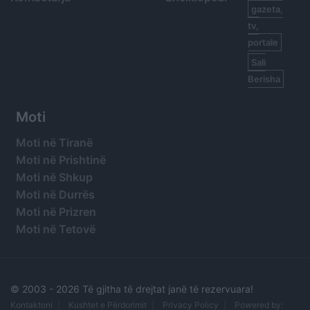
gazeta,
tv,
portale
Sali
Berisha
Moti
Moti në Tiranë
Moti në Prishtinë
Moti në Shkup
Moti në Durrës
Moti në Prizren
Moti në Tetovë
© 2003 -
2026 Të gjitha të drejtat janë të rezervuara!
Kontaktoni
Kushtet e Përdorimit
Privacy Policy
Powered by: